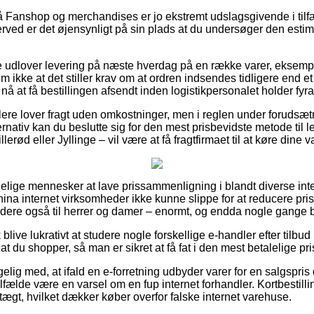
Fanshop og merchandises er jo ekstremt udslagsgivende i tilfæld
erved er det øjensynligt på sin plads at du undersøger den esti
re udlover levering på næste hverdag på en række varer, eksemp
 ikke at det stiller krav om at ordren indsendes tidligere end e
nå at få bestillingen afsendt inden logistikpersonalet holder fyra
re lover fragt uden omkostninger, men i reglen under forudsætnin
nativ kan du beslutte sig for den mest prisbevidste metode til l
rød eller Jyllinge – vil være at få fragtfirmaet til at køre dine v
indelige mennesker at lave prissammenligning i blandt diverse int
hina internet virksomheder ikke kunne slippe for at reducere pris
dere også til herrer og damer – enormt, og endda nogle gange b
blive lukrativt at studere nogle forskellige e-handler efter tilbu
at du shopper, så man er sikret at få fat i den mest betalelige pri
ig med, at ifald en e-forretning udbyder varer for en salgspris 
 tilfælde være en varsel om en fup internet forhandler. Kortbestillin
ægt, hvilket dækker køber overfor falske internet varehuse.