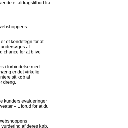
vende et afdragstilbud fra
re webshoppens
er et kendetegn for at
t undersøges af
 chance for at blive
s i forbindelse med
hæng er det virkelig
tere sit køb af
er dreng.
de kunders evalueringer
weater – L forud for at du
et webshoppens
 vurdering af deres køb,