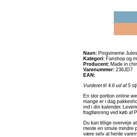
Navn:
Pingvinerne Jules
Kategori:
Fanshop og m
Producent:
Made in chi
Varenummer:
236JD7
EAN:
Vurderet til
4.6
ud af 5 st
En stor portion online we
mange er i dag pakkeshop
ind i din kalender. Leve
fragtløsning ved køb af 
Du kan tillige overveje at
meste en smule mindre pri
være selv at hente varern