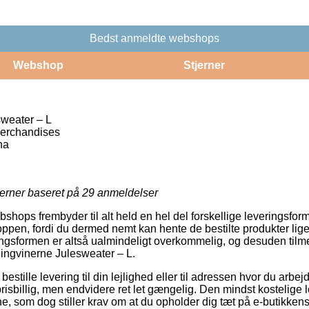
Bedst anmeldte webshops
Webshop
Stjerner
weater – L
erchandises
na
jerner baseret på
29
anmeldelser
bshops frembyder til alt held en hel del forskellige leveringsforme
pen, fordi du dermed nemt kan hente de bestilte produkter lige
ringsformen er altså ualmindeligt overkommelig, og desuden tilm
Pingvinerne Julesweater – L.
 bestille levering til din lejlighed eller til adressen hvor du arbe
sbillig, men endvidere ret let gængelig. Den mindst kostelige le
e, som dog stiller krav om at du opholder dig tæt på e-butikkens