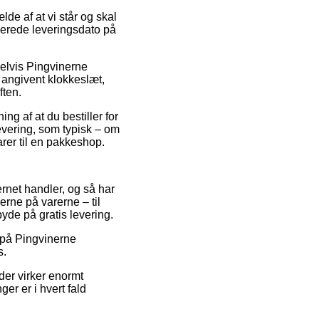
e af at vi står og skal
merede leveringsdato på
elvis Pingvinerne
t angivent klokkeslæt,
ften.
g af at du bestiller for
evering, som typisk – om
arer til en pakkeshop.
ernet handler, og så har
erne på varerne – til
yde på gratis levering.
d på Pingvinerne
s.
der virker enormt
ger er i hvert fald