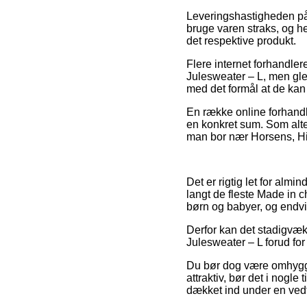
Leveringshastigheden på 
bruge varen straks, og h
det respektive produkt.
Flere internet forhandle
Julesweater – L, men glem
med det formål at de kan 
En række online forhandle
en konkret sum. Som alter
man bor nær Horsens, Hille
Det er rigtig let for alm
langt de fleste Made in c
børn og babyer, og endvi
Derfor kan det stadigvæk 
Julesweater – L forud for 
Du bør dog være omhyggel
attraktiv, bør det i nogle
dækket ind under en vedt