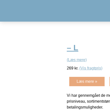
– L
(Læs mere)
269
kr.
(Vis fragtpris)
Læs mere »
Vi har gennemgået de mes
prisniveau, sortimentstø
betalingsmuligheder.