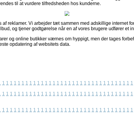
endes til at vurdere tilfredsheden hos kunderne.
f reklamer. Vi arbejder tæt sammen med adskillige internet forre
lbud, og tjener godtgørelse når en af vores brugere udfører et i
rer og online butikker værnes om hyppigt, men der tages forbeho
neste opdatering af websitets data.
1
1
1
1
1
1
1
1
1
1
1
1
1
1
1
1
1
1
1
1
1
1
1
1
1
1
1
1
1
1
1
1
1
1
1
1
1
1
1
1
1
1
1
1
1
1
1
1
1
1
1
1
1
1
1
1
1
1
1
1
1
1
1
1
1
1
1
1
1
1
1
1
1
1
1
1
1
1
1
1
1
1
1
1
1
1
1
1
1
1
1
1
1
1
1
1
1
1
1
1
1
1
1
1
1