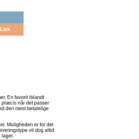
Link
r. En favorit iblandt
 præcis når det passer
ed den mest betalelige
jder. Muligheden er for det
veringstype vil dog altid
 lager.