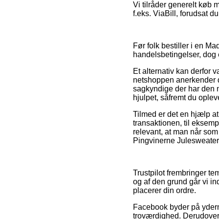
Vi tilråder generelt køb 
f.eks. ViaBill, forudsat 
Før folk bestiller i en 
handelsbetingelser, dog e
Et alternativ kan derfor
netshoppen anerkender den
sagkyndige der har den 
hjulpet, såfremt du ople
Tilmed er det en hjælp 
transaktionen, til eksem
relevant, at man når som
Pingvinerne Julesweater –
Trustpilot frembringer t
og af den grund går vi ind
placerer din ordre.
Facebook byder på yderme
troværdighed. Derudover s