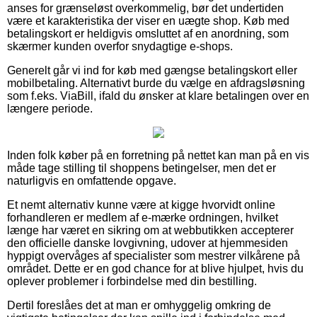
anses for grænseløst overkommelig, bør det undertiden
være et karakteristika der viser en uægte shop. Køb med
betalingskort er heldigvis omsluttet af en anordning, som
skærmer kunden overfor snydagtige e-shops.
Generelt går vi ind for køb med gængse betalingskort eller
mobilbetaling. Alternativt burde du vælge en afdragsløsning
som f.eks. ViaBill, ifald du ønsker at klare betalingen over en
længere periode.
Inden folk køber på en forretning på nettet kan man på en vis
måde tage stilling til shoppens betingelser, men det er
naturligvis en omfattende opgave.
Et nemt alternativ kunne være at kigge hvorvidt online
forhandleren er medlem af e-mærke ordningen, hvilket
længe har været en sikring om at webbutikken accepterer
den officielle danske lovgivning, udover at hjemmesiden
hyppigt overvåges af specialister som mestrer vilkårene på
området. Dette er en god chance for at blive hjulpet, hvis du
oplever problemer i forbindelse med din bestilling.
Dertil foreslåes det at man er omhyggelig omkring de