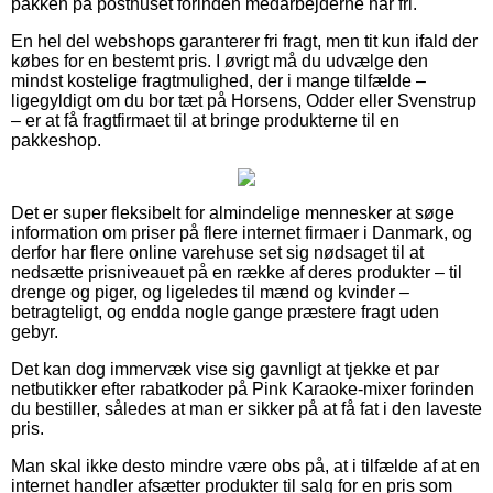
pakken på posthuset forinden medarbejderne har fri.
En hel del webshops garanterer fri fragt, men tit kun ifald der
købes for en bestemt pris. I øvrigt må du udvælge den
mindst kostelige fragtmulighed, der i mange tilfælde –
ligegyldigt om du bor tæt på Horsens, Odder eller Svenstrup
– er at få fragtfirmaet til at bringe produkterne til en
pakkeshop.
Det er super fleksibelt for almindelige mennesker at søge
information om priser på flere internet firmaer i Danmark, og
derfor har flere online varehuse set sig nødsaget til at
nedsætte prisniveauet på en række af deres produkter – til
drenge og piger, og ligeledes til mænd og kvinder –
betragteligt, og endda nogle gange præstere fragt uden
gebyr.
Det kan dog immervæk vise sig gavnligt at tjekke et par
netbutikker efter rabatkoder på Pink Karaoke-mixer forinden
du bestiller, således at man er sikker på at få fat i den laveste
pris.
Man skal ikke desto mindre være obs på, at i tilfælde af at en
internet handler afsætter produkter til salg for en pris som