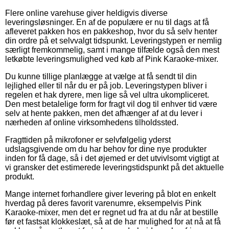
Flere online varehuse giver heldigvis diverse
leveringsløsninger. En af de populære er nu til dags at få
afleveret pakken hos en pakkeshop, hvor du så selv henter
din ordre på et selvvalgt tidspunkt. Leveringstypen er nemlig
særligt fremkommelig, samt i mange tilfælde også den mest
letkøbte leveringsmulighed ved køb af Pink Karaoke-mixer.
Du kunne tillige planlægge at vælge at få sendt til din
lejlighed eller til når du er på job. Leveringstypen bliver i
regelen et hak dyrere, men lige så vel ultra ukompliceret.
Den mest betalelige form for fragt vil dog til enhver tid være
selv at hente pakken, men det afhænger af at du lever i
nærheden af online virksomhedens tilholdssted.
Fragttiden på mikrofoner er selvfølgelig yderst
udslagsgivende om du har behov for dine nye produkter
inden for få dage, så i det øjemed er det utvivlsomt vigtigt at
vi gransker det estimerede leveringstidspunkt på det aktuelle
produkt.
Mange internet forhandlere giver levering på blot en enkelt
hverdag på deres favorit varenumre, eksempelvis Pink
Karaoke-mixer, men det er regnet ud fra at du når at bestille
før et fastsat klokkeslæt, så at de har mulighed for at nå at få