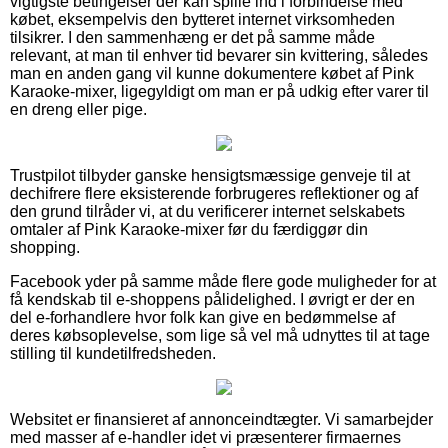
vigtigste betingelser der kan spille ind i forbindelse med
købet, eksempelvis den bytteret internet virksomheden
tilsikrer. I den sammenhæng er det på samme måde
relevant, at man til enhver tid bevarer sin kvittering, således
man en anden gang vil kunne dokumentere købet af Pink
Karaoke-mixer, ligegyldigt om man er på udkig efter varer til
en dreng eller pige.
Trustpilot tilbyder ganske hensigtsmæssige genveje til at
dechifrere flere eksisterende forbrugeres reflektioner og af
den grund tilråder vi, at du verificerer internet selskabets
omtaler af Pink Karaoke-mixer før du færdiggør din
shopping.
Facebook yder på samme måde flere gode muligheder for at
få kendskab til e-shoppens pålidelighed. I øvrigt er der en
del e-forhandlere hvor folk kan give en bedømmelse af
deres købsoplevelse, som lige så vel må udnyttes til at tage
stilling til kundetilfredsheden.
Websitet er finansieret af annonceindtægter. Vi samarbejder
med masser af e-handler idet vi præsenterer firmaernes