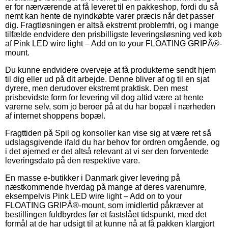
er for nærværende at få leveret til en pakkeshop, fordi du så
nemt kan hente de nyindkøbte varer præcis når det passer
dig. Fragtløsningen er altså ekstremt problemfri, og i mange
tilfælde endvidere den prisbilligste leveringsløsning ved køb
af Pink LED wire light – Add on to your FLOATING GRIPÂ®-
mount.
Du kunne endvidere overveje at få produkterne sendt hjem
til dig eller ud på dit arbejde. Denne bliver af og til en sjat
dyrere, men derudover ekstremt praktisk. Den mest
prisbevidste form for levering vil dog altid være at hente
varerne selv, som jo beroer på at du har bopæl i nærheden
af internet shoppens bopæl.
Fragttiden på Spil og konsoller kan vise sig at være ret så
udslagsgivende ifald du har behov for ordren omgående, og
i det øjemed er det altså relevant at vi ser den forventede
leveringsdato på den respektive vare.
En masse e-butikker i Danmark giver levering på
næstkommende hverdag på mange af deres varenumre,
eksempelvis Pink LED wire light – Add on to your
FLOATING GRIPÂ®-mount, som imidlertid påkræver at
bestillingen fuldbyrdes før et fastslået tidspunkt, med det
formål at de har udsigt til at kunne nå at få pakken klargjort