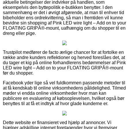
aktuelle betingelser der indvirker på handlen, som
eksempelvis den byttepolitik e-butikken benytter. I den
sammenhæng er det i øvrigt afgørende, at man til enhver tid
bibeholder ens ordrekvittering, så man i fremtiden vil kunne
bevidne sin shopping af Pink LED wire light – Add on to your
FLOATING GRIPÂ®-mount, uafhængig om du shopper til en
dreng eller pige.
Trustpilot medfører de facto ærlige chancer for at fortolke en
række andre kunders reflektioner og herved foreslåes det, at
du tager et kig på online forhandlerens bedømmelser af Pink
LED wire light – Add on to your FLOATING GRIPÂ®-mount
før du shopper.
Facebook yder lige så vel fuldkommen passende metoder til
at få kendskab til online virksomhedens pålidelighed. Tilmed
møder vi endda online virksomheder hvor man kan
publicere en evaluering af købsoplevelsen, hvilket også bør
benyttes til at få et indtryk af hvor glade kunderne er.
Dette website er finansieret ved hjælp af annoncer. Vi
hjælper adskillige internet foretagender hvor vi fremviser