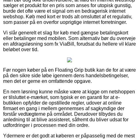
sælger et produkt for en pris som anses for utopisk gunstig,
burde det ofte være et signal om en bedragerisk internet
webshop. Køb med kort er trods alt omsluttet af et regulativ,
som passer på en overfor uoprigtige internet forretninger.
Vi slår generelt et slag for køb med gængse betalingskort
eller betalinger med mobilen. Som alternativ bør du overveje
en afdragsløsning som fx ViaBill, forudsat du hellere vil klare
beløbet over tid.
Før nogen køber på en Floating Grip butik kan de for at være
på den sikre side løbe igennem dens handelsbetingelser,
men det er gerne en omfattende opgave.
En nem løsning kunne måske være at kigge om netshoppen
er tilsluttet e-mærket, som typisk er en garanti for at e-
butikken opfylder de opstillede regler, udover at online
firmaet en gang i mellem gennemses af sagkyndige der
forstår vedtægterne på området. Derudover tilbydes du
anledning til at blive assisteret, såfremt du bliver udsat for
udfordringer i processen med din ordre.
Ydermere er det godt at køberen er påpasselig med de mest