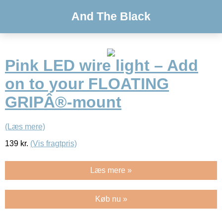
And The Black
Pink LED wire light – Add
on to your FLOATING
GRIPÂ®-mount
(Læs mere)
139
kr.
(Vis fragtpris)
Læs mere »
Køb nu »