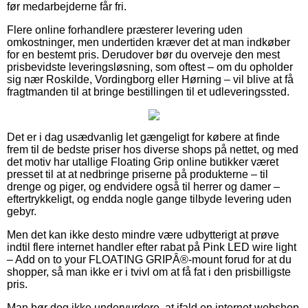
før medarbejderne får fri.
Flere online forhandlere præsterer levering uden
omkostninger, men undertiden kræver det at man indkøber
for en bestemt pris. Derudover bør du overveje den mest
prisbevidste leveringsløsning, som oftest – om du opholder
sig nær Roskilde, Vordingborg eller Hørning – vil blive at få
fragtmanden til at bringe bestillingen til et udleveringssted.
Det er i dag usædvanlig let gængeligt for købere at finde
frem til de bedste priser hos diverse shops på nettet, og med
det motiv har utallige Floating Grip online butikker været
presset til at at nedbringe priserne på produkterne – til
drenge og piger, og endvidere også til herrer og damer –
eftertrykkeligt, og endda nogle gange tilbyde levering uden
gebyr.
Men det kan ikke desto mindre være udbytterigt at prøve
indtil flere internet handler efter rabat på Pink LED wire light
– Add on to your FLOATING GRIPÂ®-mount forud for at du
shopper, så man ikke er i tvivl om at få fat i den prisbilligste
pris.
Man bør dog ikke undervurdere, at ifald en internet webshop