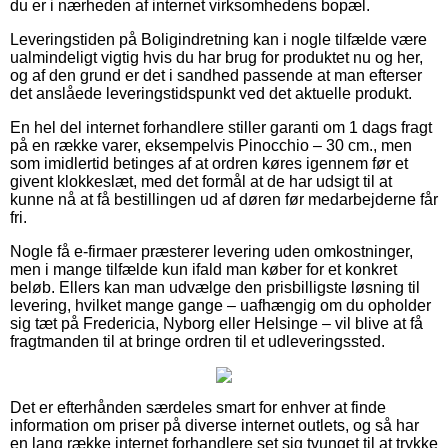
du er i nærheden af internet virksomhedens bopæl.
Leveringstiden på Boligindretning kan i nogle tilfælde være
ualmindeligt vigtig hvis du har brug for produktet nu og her,
og af den grund er det i sandhed passende at man efterser
det anslåede leveringstidspunkt ved det aktuelle produkt.
En hel del internet forhandlere stiller garanti om 1 dags fragt
på en række varer, eksempelvis Pinocchio – 30 cm., men
som imidlertid betinges af at ordren køres igennem før et
givent klokkeslæt, med det formål at de har udsigt til at
kunne nå at få bestillingen ud af døren før medarbejderne får
fri.
Nogle få e-firmaer præsterer levering uden omkostninger,
men i mange tilfælde kun ifald man køber for et konkret
beløb. Ellers kan man udvælge den prisbilligste løsning til
levering, hvilket mange gange – uafhængig om du opholder
sig tæt på Fredericia, Nyborg eller Helsinge – vil blive at få
fragtmanden til at bringe ordren til et udleveringssted.
Det er efterhånden særdeles smart for enhver at finde
information om priser på diverse internet outlets, og så har
en lang række internet forhandlere set sig tvunget til at trykke