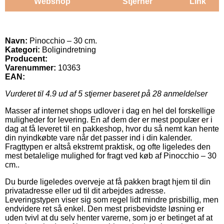
Webshop
Stjerner
Link
Navn:
Pinocchio – 30 cm.
Kategori:
Boligindretning
Producent:
Varenummer:
10363
EAN:
Vurderet til
4.9
ud af 5 stjerner baseret på
28
anmeldelser
Masser af internet shops udlover i dag en hel del forskellige
muligheder for levering. En af dem der er mest populær er i
dag at få leveret til en pakkeshop, hvor du så nemt kan hente
din nyindkøbte vare når det passer ind i din kalender.
Fragttypen er altså ekstremt praktisk, og ofte ligeledes den
mest betalelige mulighed for fragt ved køb af Pinocchio – 30
cm..
Du burde ligeledes overveje at få pakken bragt hjem til din
privatadresse eller ud til dit arbejdes adresse.
Leveringstypen viser sig som regel lidt mindre prisbillig, men
endvidere ret så enkel. Den mest prisbevidste løsning er
uden tvivl at du selv henter varerne, som jo er betinget af at