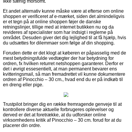
ikke særlig morsomt.
Et andet alternativ kunne måske være at efterse om online
shoppen er verificeret af e-mærket, siden det almindeligvis
er et tegn på at online shoppen føjer de danske
retningslinjer, tillige med at internet butikken nu og da
revideres af specialister som har indsigt i reglerne på
området. Desuden giver det dig lejlighed til at få hjælp, hvis
du udsættes for dilemmaer som følge af din shopping.
Foruden dette er det klogt at køberen er påpasselig med de
mest betydningsfulde vedtægter der har betydning for
ordren, fx hvilken returret netshoppen garanterer. Derfor er
det i øvrigt essesentielt, at man permanent bevarer ens
kvitteringsmail, så man fremadrettet vil kunne dokumentere
ordren af Pinocchio – 30 cm., hvad end du er på indkøb til
en dreng eller pige.
Trustpilot bringer dig en række fremragende genveje til at
kontrollere diverse aktuelle forbrugeres oplevelser og
derved er det at foretrække, at du udforsker online
virksomhedens kritik af Pinocchio – 30 cm. forud for at du
placerer din ordre.