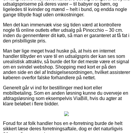
udsalgspriserne på deres varer – til babyer og børn, og
ligeledes til kvinder og mænd – helt i bund, og endda nogle
gange tilbyde fragt uden omkostninger.
Men det kan immervæk vise sig tiden værd at kontrollere
nogle få online outlets efter udsalg på Pinocchio – 30 cm.
inden du gennemfører dit køb, så man er garanteret at få fat i
den prisbilligste pris.
Man bør lige meget hvad huske på, at hvis en internet
handler tilbyder en vare til en udsalgspris der kan ses som
urealistisk attraktiv, så burde det for det meste være et signal
om en svindel webshop. Shopping med kort er på den
anden side en del af Indsigelsesordningen, hvilket assisterer
køberen overfor falske forhandlere på nettet.
Generelt går vi ind for bestillinger med kort eller
mobilbetaling. Som en anden løsning kunne du overveje en
afdragsløsning som eksempelvis ViaBill, hvis du agter at
klare beløbet i flere bidder.
Forud for at folk handler hos en e-forretning burde de helt
sikkert læse deres forretningsaftale, dog er det naturligvis