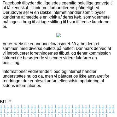
Facebook tilbyder dig ligeledes egentlig belejlige genveje til
at få kendskab til internet forhandlerens pålidelighed.
Derudover ser vi en række internet handler som tilbyder
kunderne at meddele en kritik af deres køb, som ydermere
må tages i brug til at tage stilling til hvor tilfredse kunderne
er.
Vores website er annoncefinansieret. Vi arbejder tæt
sammen med diverse outlets på nettet i Danmark derved at
vi introducerer forretningernes tilbud, og tjener kommission
såfremt de besøgende vi sender videre fuldfører en
bestilling.
Informationer vedrørende tilbud og internet handler
understøttes nu og da, men vi påtager os ikke ansvaret for
ændringer der er blevet udført efter sidste opdatering af
sidens informationer.
BITLY:
1
1
1
1
1
1
1
1
1
1
1
1
1
1
1
1
1
1
1
1
1
1
1
1
1
1
1
1
1
1
1
1
1
1
1
1
1
1
1
1
1
1
1
1
1
1
1
1
1
1
1
1
1
1
1
1
1
1
1
1
1
1
1
1
1
1
1
1
1
1
1
1
1
1
1
1
1
1
1
1
1
1
1
1
1
1
1
1
1
1
1
1
1
1
1
1
1
1
1
1