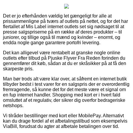
Det er jo efterhånden vældig let gængeligt for alle at
prissammenligne på tværs af outlets på nettet, og for det har
flertallet af Mis Label internet outlets set sig nødsaget til at
presse salgspriserne på en række af deres produkter – til
juniorer, og tillige også til mænd og kvinder – enormt, og
endda nogle gange garantere portofri levering.
Det kan alligevel være rentabelt at granske nogle online
outlets efter tilbud på Pjuske Flyver Fra Reden forinden du
gennemfører dit køb, sådan at du er skråsikker på at få den
skarpeste pris.
Man bør trods alt være klar over, at såfremt en internet butik
tilbyder bedst i test varer for en salgspris der er overordentlig
fremragende, så kunne det for det meste være et signal om
en fup internet handler. Shopping med kort er i hvert fald
omsluttet af et regulativ, der sikrer dig overfor bedrageriske
netshops.
Vi tilråder bestillinger med kort eller MobilePay. Alternativt
kan du drage fordel af et afbetalingstilbud som eksempelvis
ViaBill, forudsat du agter at afbetale betalingen over tid.