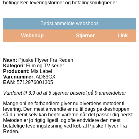
betingelser, leveringsformer og betalingsmuligheder.
Bedst anmeldte webshops
Webshop
Stjerner
Link
Navn:
Pjuske Flyver Fra Reden
Kategori:
Film og TV-serier
Producent:
Mis Label
Varenummer:
AD83GX
EAN:
5712976001305
Vurderet til
3.9
ud af 5 stjerner baseret på
9
anmeldelser
Mange online forhandlere giver nu alverdens metoder til
levering. Den mest anvendte er nu til dags pakkeshoppen,
så du nemt selv kan hente varerne når det passer dig bedst.
Metoden er jo rigtig ligetil, og ofte endvidere den mest
betalelige leveringsløsning ved køb af Pjuske Flyver Fra
Reden.