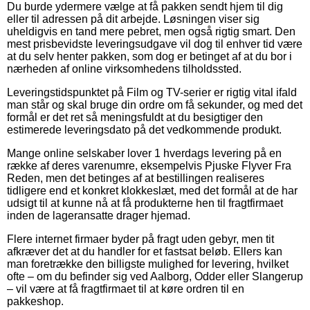
Du burde ydermere vælge at få pakken sendt hjem til dig
eller til adressen på dit arbejde. Løsningen viser sig
uheldigvis en tand mere pebret, men også rigtig smart. Den
mest prisbevidste leveringsudgave vil dog til enhver tid være
at du selv henter pakken, som dog er betinget af at du bor i
nærheden af online virksomhedens tilholdssted.
Leveringstidspunktet på Film og TV-serier er rigtig vital ifald
man står og skal bruge din ordre om få sekunder, og med det
formål er det ret så meningsfuldt at du besigtiger den
estimerede leveringsdato på det vedkommende produkt.
Mange online selskaber lover 1 hverdags levering på en
række af deres varenumre, eksempelvis Pjuske Flyver Fra
Reden, men det betinges af at bestillingen realiseres
tidligere end et konkret klokkeslæt, med det formål at de har
udsigt til at kunne nå at få produkterne hen til fragtfirmaet
inden de lageransatte drager hjemad.
Flere internet firmaer byder på fragt uden gebyr, men tit
afkræver det at du handler for et fastsat beløb. Ellers kan
man foretrække den billigste mulighed for levering, hvilket
ofte – om du befinder sig ved Aalborg, Odder eller Slangerup
– vil være at få fragtfirmaet til at køre ordren til en
pakkeshop.