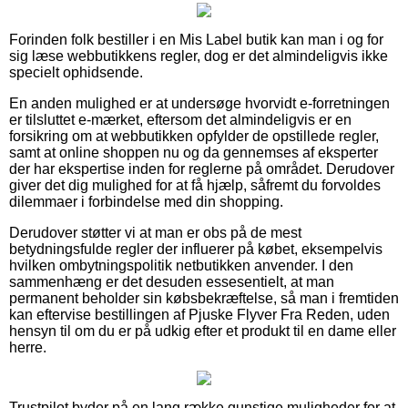
Forinden folk bestiller i en Mis Label butik kan man i og for
sig læse webbutikkens regler, dog er det almindeligvis ikke
specielt ophidsende.
En anden mulighed er at undersøge hvorvidt e-forretningen
er tilsluttet e-mærket, eftersom det almindeligvis er en
forsikring om at webbutikken opfylder de opstillede regler,
samt at online shoppen nu og da gennemses af eksperter
der har ekspertise inden for reglerne på området. Derudover
giver det dig mulighed for at få hjælp, såfremt du forvoldes
dilemmaer i forbindelse med din shopping.
Derudover støtter vi at man er obs på de mest
betydningsfulde regler der influerer på købet, eksempelvis
hvilken ombytningspolitik netbutikken anvender. I den
sammenhæng er det desuden essesentielt, at man
permanent beholder sin købsbekræftelse, så man i fremtiden
kan eftervise bestillingen af Pjuske Flyver Fra Reden, uden
hensyn til om du er på udkig efter et produkt til en dame eller
herre.
Trustpilot byder på en lang række gunstige muligheder for at