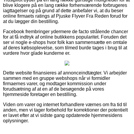
blive klogere på en lang række forhenværende forbrugeres
iagttagelser og på grund af dette anbefaler vi, at du beser
online firmaets ratings af Pjuske Flyver Fra Reden forud for
at du lægger din bestilling.
Facebook frembringer ydermere de facto strålende chancer
for at få indtryk af online butikkens popularitet. Foruden det
ser vi nogle e-shops hvor folk kan sammensætte en omtale
af deres købsoplevelse, som tilmed burde tages i brug til at
vurdere hvor glade kunderne er.
Dette website finansieres af annonceindtægter. Vi arbejder
sammen med en gruppe webshops når vi formidler
firmaernes varer, og modtager kommission under
forudsætning af at en af de besøgende på vores
hjemmeside foretager en bestilling.
Viden om varer og internet forhandlere værnes om fra tid til
anden, men vi tager forbehold for korrektioner der potentielt
er lavet efter at vi sidste gang opdaterede hjemmesidens
oplysninger.