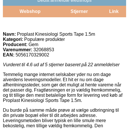
Bedst anmeldte webshops
Webshop
Stjerner
Link
Navn:
Proplast Kinesiologi Sports Tape 1.5m
Kategori:
Populære produkter
Producent:
Gem
Varenummer:
32068853
EAN:
5056170329002
Vurderet til
4.6
ud af 5 stjerner baseret på
22
anmeldelser
Temmelig mange internet selskaber yder nu om dage
alverdens leveringsmodeller. Et hit er nu om dage
afhentningssteder, som gør det muligt at hente varerne når
det passer dig. Fragtløsningen er jo vældig fremkommelig,
og tit tillige den mest betalelige form for levering ved køb af
Proplast Kinesiologi Sports Tape 1.5m.
Du burde på samme måde prøve at vælge udbringning til
din private bopæl eller til dit arbejdes adresse.
Leveringsmetoden bliver typisk en lille smule mere
bekostelig, men tillige vældig fremkommelig. Den