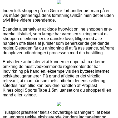
Inden folk shopper på en Gem e-forhandler bør man på en
vis måde gennemgå dens forretningsvilkår, men det er uden
tvivl ikke videre spændende.
Et andet alternativ er at kigge hvorvidt online shoppen er e-
mærke tilsluttet, som længe har været en sikring om at e-
shoppen efterkommer de danske love, tillige med at e-
handlen ofte tilses af jurister som behersker de gældende
regler. Desuden får du anledning til at få assistance, såfremt
du oplever udfordringer i processen med din bestilling.
Endvidere anbefaler vi at kunden er oppe på mærkerne
omkring de mest vedkommende reglementer der har
indvirkning på handlen, eksempelvis den bytteret internet
selskabet garanterer. På grund af dette er det virkelig
relevant, at man når som helst bibeholder ens kvittering,
således man altid kan bevidne handlen af Proplast
Kinesiologi Sports Tape 1.5m, uanset om du shopper til en
mand eller kvinde.
Trustpilot præsterer faktisk troværdige løsninger til at bese
en længere række eksisterende kunders iagttagelser og