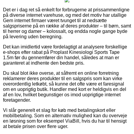
Det er i dag ret så enkelt for forbrugerne at prissammenligne
på diverse internet varehuse, og med det motiv har utallige
Gem internet firmaer været tvunget til at nedsætte
salgspriserne på en række af deres produkter – til børn, samt
til herrer og damer – kolossalt, og endda nogle gange byde
på levering uden beregning.
Det kan imidlertid være fordelagtigt at analysere forskellige
e-shops efter rabat på Proplast Kinesiologi Sports Tape
1.5m før du gennemfører din handel, således at man er
garanteret at indhente den bedste pris.
Du skal blot ikke overse, at såfremt en online forretning
reklamerer deres produkter til en salgspris som kan virke
overordentlig letkøbt, så kunne det ofte være et faresignal
om en uoprigtig butik. Handler med kort er heldigvis en del
af en lov, hvilket begunstiger os imod uoprigtige internet
foretagender.
Vi slår generelt et slag for køb med betalingskort eller
mobilbetaling. Som en alternativ mulighed kan du overveje
en løsning som for eksempel ViaBill, hvis du har til hensigt
at betale prisen over flere uger.