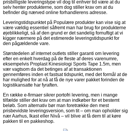
prisbilligste leveringstype vil dog til enhver tid være at du
selv henter produkterne, som dog stiller krav om at du
befinder dig nærved online forhandlerens adresse.
Leveringstidspunktet på Populære produkter kan vise sig at
være vældig essentiel såfremt man har brug for produkterne
øjeblikkeligt, så af den grund er det sandelig fornuftigt at vi
kigger nærmere på det estimerede leveringstidspunkt for
den pågældende vare.
Størstedelen af internet outlets stiller garanti om levering
efter en enkelt hverdag på de fleste af deres varenumre,
eksempelvis Proplast Kinesiologi Sports Tape 1.5m, men
vær vagtsom da det betinges af at transaktionen
gennemføres inden et fastsat tidspunkt, med det formål at de
har mulighed for at nå at få de nye varer pakket forinden de
logistikansatte har fyraften.
En række e-firmaer sikrer portofri levering, men i mange
tilfælde stiller det krav om at man indkøber for et bestemt
beløb. Som alternativ bør man foretrække den mest
prisbevidste leveringsversion, som tit – om man opholder sig
nær Aarhus, Ikast eller Nivå – vil blive at få dem til at køre
pakken til en pakkeshop.