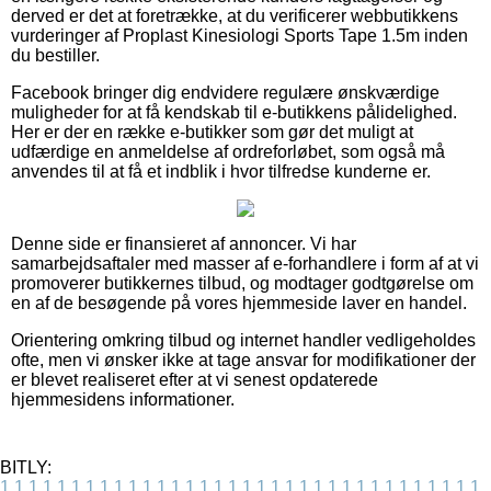
derved er det at foretrække, at du verificerer webbutikkens
vurderinger af Proplast Kinesiologi Sports Tape 1.5m inden
du bestiller.
Facebook bringer dig endvidere regulære ønskværdige
muligheder for at få kendskab til e-butikkens pålidelighed.
Her er der en række e-butikker som gør det muligt at
udfærdige en anmeldelse af ordreforløbet, som også må
anvendes til at få et indblik i hvor tilfredse kunderne er.
Denne side er finansieret af annoncer. Vi har
samarbejdsaftaler med masser af e-forhandlere i form af at vi
promoverer butikkernes tilbud, og modtager godtgørelse om
en af de besøgende på vores hjemmeside laver en handel.
Orientering omkring tilbud og internet handler vedligeholdes
ofte, men vi ønsker ikke at tage ansvar for modifikationer der
er blevet realiseret efter at vi senest opdaterede
hjemmesidens informationer.
BITLY:
1
1
1
1
1
1
1
1
1
1
1
1
1
1
1
1
1
1
1
1
1
1
1
1
1
1
1
1
1
1
1
1
1
1