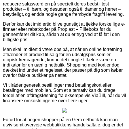
reducere salgsværdien på specielt deres bedst i test
produkter – til børn, og desuden også til damer og herrer –
betydeligt, og endda nogle gange frembyde fragtfri levering.
Derfor kan det imidlertid blive gunstigt at tjekke forskellige e-
firmaer efter rabatkoder på Proplast – Pilleboks før du
gennemfører dit køb, sådan at du er tryg ved at få fat i den
billigste pris.
Man skal imidlertid være obs på, at når en online forretning
afhænder et produkt til salg for en udsalgspris som er
utopisk fremragende, kunne det i nogle tilfælde være en
indikator for en uærlig netbutik. Shopping med kort er dog
dækket ind under et regelsæt, der passer på dig som køber
overfor falske butikker på nettet.
Vi tilråder generelt bestillinger med betalingskort eller
betalinger med mobilen. Som et alternativ kan du drage
fordel af en afdragsløsning fra eksempelvis ViaBill, når du vil
finansiere omkostningerne over flere uger.
Forud for at nogen shopper på en Gem netbutik kan man
utvivlsomt overveje webbutikkens handelsaftale, dog er det