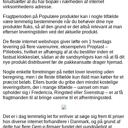
forudsætter at du har bopæl i nærheden af internet
virksomhedens adresse.
Fragtperioden på Populære produkter kan i nogle tilfælde
være temmelig bestemmende når du behøver dine nye
produkter fluks, så af den grund er det altså relevant at man
efterser leveringstiden ved det aktuelle produkt.
De fleste internet webshops giver løfte om 1 hverdags
levering på flere varenumre, eksempelvis Proplast –
Pilleboks, hvilket er afhængig af at du bestiller inden et
fastsat klokkeslæt, sådan at de sandsynligvis kan nå at få dit
nye produkt distribueret før de pakkeansatte drager hjemad.
Nogle enkelte forretninger på nettet lover levering uden
beregning, men i de fleste tilfælde kun ifald man køber for et
præcist beløb. Ellers burde du gribe den mindst kostelige
leveringsform, der i mange tilfælde – uanset om man
opholder sig i Fredericia, Ringsted eller Svenstrup – er at få
fragtmanden til at bringe varerne til et afhentningssted.
Det er i dag temmelig let for enhver at søge sig frem til priser
hos diverse internet forhandlere i Danmark, og på grund af
dette har flere Gem e-firmaer fundet det uundgåeligt at