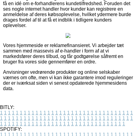
få en idé om e-forhandlerens kundetilfredshed. Foruden det
ses nogle internet handler hvor kunder kan registrere en
anmeldelse af deres købsoplevelse, hvilket ydermere burde
drages fordel af til at få et indblik i tidligere kunders
oplevelser.
Vores hjemmeside er reklamefinansieret. Vi arbejder tæt
sammen med massevis af e-handler i form af at vi
markedsfører deres tilbud, og får godtgørelse såfremt en
bruger fra vores side gennemfører en ordre.
Anvisninger vedrørende produkter og online selskaber
værnes om ofte, men vi kan ikke garantere imod reguleringer
der er iværksat siden vi senest opdaterede hjemmesidens
data.
BITLY:
1
1
1
1
1
1
1
1
1
1
1
1
1
1
1
1
1
1
1
1
1
1
1
1
1
1
1
1
1
1
1
1
1
1
1
1
1
1
1
1
1
1
1
1
1
1
1
1
1
1
1
1
1
1
1
1
1
1
1
1
1
1
1
1
1
1
1
1
1
1
1
1
1
1
1
1
1
1
1
1
1
1
1
1
1
1
1
1
1
1
1
1
1
1
1
1
1
1
1
1
SPOTIFY:
1
1
1
1
1
1
1
1
1
1
1
1
1
1
1
1
1
1
1
1
1
1
1
1
1
1
1
1
1
1
1
1
1
1