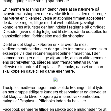
mange gange ikke særlig spændende.
En nemmere løsning kan derfor være at se nærmere på
hvorvidt webshoppen er e-mærke tilsluttet, siden det længe
har været en tilkendegivelse af at online firmaet accepterer
de danske regler, tillige med at webbutikken jævnligt
kontrolleres af jurister der har indsigt i reglerne på området.
Desuden giver det dig lejlighed til støtte, når du udsættes for
vanskeligheder i forbindelse med din shopping.
Dertil er det klogt at køberen er klar over de mest
vedkommende vedtægter der gælder for transaktionen, som
eksempelvis den returneringsret online firmaet har. I den
sammenhæng er det tillige afgørende, at man altid gemmer
ens ordrekvittering, således man fremadrettet vil kunne
eftervise sin ordre af Proplast – Pilleboks, uanset om man
skal købe en gave til en dame eller herre.
Trustpilot medfører nogenlunde solide løsninger til at tyde
en stor gruppe tidligere kunders observationer og derved er
det klogt, at du bliver klogere på internet virksomhedens
ratings af Proplast – Pilleboks inden du bestiller.
Facebook genererer tillige en række gode muligheder for at