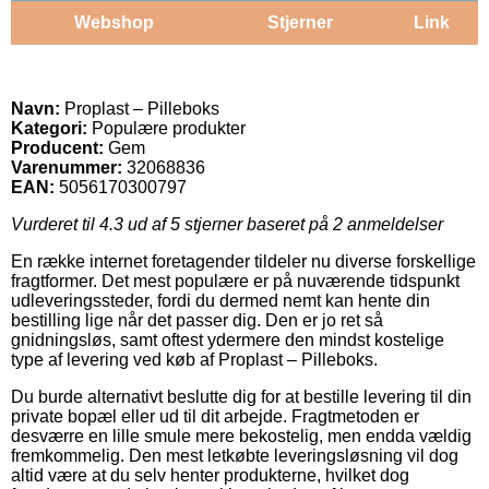
Webshop
Stjerner
Link
Navn:
Proplast – Pilleboks
Kategori:
Populære produkter
Producent:
Gem
Varenummer:
32068836
EAN:
5056170300797
Vurderet til
4.3
ud af 5 stjerner baseret på
2
anmeldelser
En række internet foretagender tildeler nu diverse forskellige
fragtformer. Det mest populære er på nuværende tidspunkt
udleveringssteder, fordi du dermed nemt kan hente din
bestilling lige når det passer dig. Den er jo ret så
gnidningsløs, samt oftest ydermere den mindst kostelige
type af levering ved køb af Proplast – Pilleboks.
Du burde alternativt beslutte dig for at bestille levering til din
private bopæl eller ud til dit arbejde. Fragtmetoden er
desværre en lille smule mere bekostelig, men endda vældig
fremkommelig. Den mest letkøbte leveringsløsning vil dog
altid være at du selv henter produkterne, hvilket dog