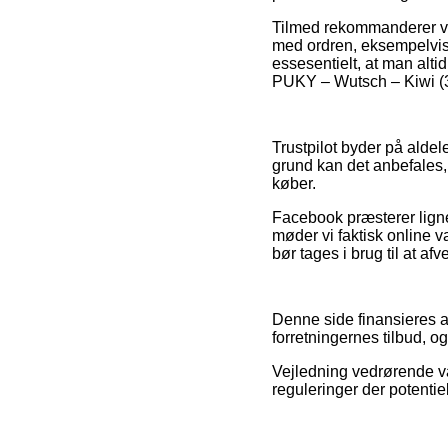
Tilmed rekommanderer vi 
med ordren, eksempelvis 
essesentielt, at man alti
PUKY – Wutsch – Kiwi (302
Trustpilot byder på alde
grund kan det anbefales,
køber.
Facebook præsterer lignen
møder vi faktisk online 
bør tages i brug til at af
Denne side finansieres 
forretningernes tilbud, og
Vejledning vedrørende va
reguleringer der potentie