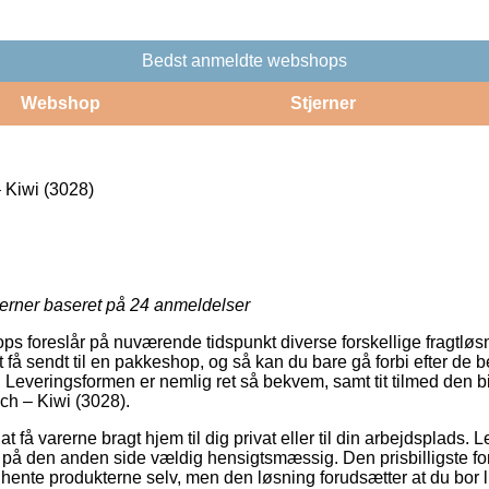
Bedst anmeldte webshops
Webshop
Stjerner
Kiwi (3028)
jerner baseret på
24
anmeldelser
ops foreslår på nuværende tidspunkt diverse forskellige fragtløs
t få sendt til en pakkeshop, og så kan du bare gå forbi efter de b
. Leveringsformen er nemlig ret så bekvem, samt tit tilmed den bi
h – Kiwi (3028).
at få varerne bragt hjem til dig privat eller til din arbejdsplads
 på den anden side vældig hensigtsmæssig. Den prisbilligste form
t hente produkterne selv, men den løsning forudsætter at du bor l