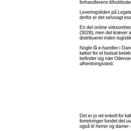
forhandlerens tilholdsste
Leveringstiden på Legetøj
derfor er det selvsagt es
En del online virksomhe
(3028), men det kræver at
distribueret inden logisti
Nogle få e-handler i Dan
køber for et fastsat belø
befinder sig nær Odense, B
afhentningssted.
Det er jo ret enkelt for k
forretninger fundet det 
også til herrer og damer