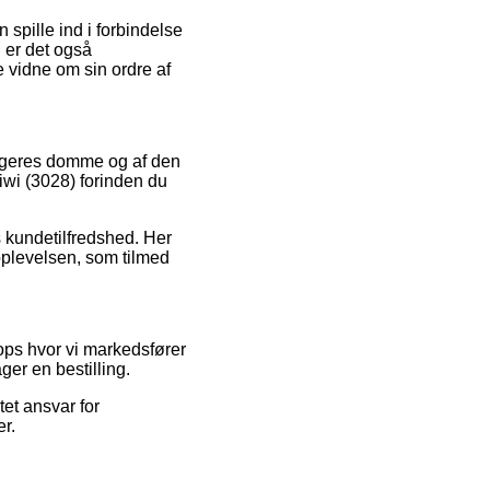
spille ind i forbindelse
 er det også
e vidne om sin ordre af
rugeres domme og af den
iwi (3028) forinden du
s kundetilfredshed. Her
oplevelsen, som tilmed
ops hvor vi markedsfører
ger en bestilling.
et ansvar for
er.