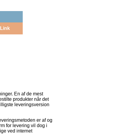
Link
ninger. En af de mest
estilte produkter når det
lligste leveringsversion
. Leveringsmetoden er af og
 for levering vil dog i
ige ved internet