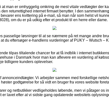
at man er omhyggelig omkring de mest vitale vedtægter der kan 
den returrettighed internet firmaet benytter. I den sammenhæng
d bevarer ens kvittering på e-mail, så man når som helst vil kunn
8), om du er på udkig efter et produkt til en herre eller dame.
les passelige løsninger til at se nærmere på ret mange andre b
 at du eftersøger e-handlens vurderinger af PUKY – Wutsch – K
de tilpas tiltalende chancer for at få indblik i internet butikken
varehuse i Danmark hvor man kan aflevere en vurdering af købs
veje tidligere kunders oplevelser.
af annonceindtægter. Vi arbejder sammen med forskellige netsh
 høster godtgørelse for så vidt en bruger fra vores website foreta
rer og netbutikker vedligeholdes løbende, men vi påtager os int
lt er lavet efter at vi sidste gang opdaterede websitets oplysning