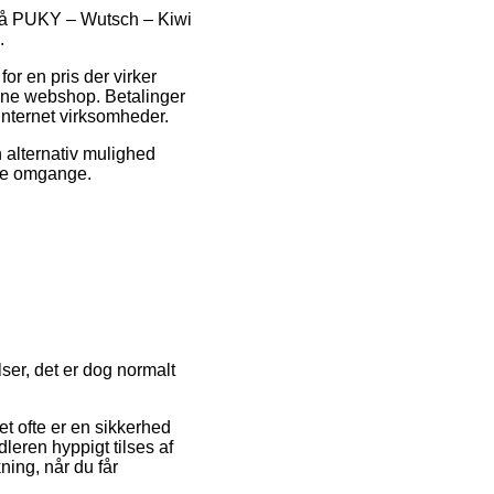
ud på PUKY – Wutsch – Kiwi
.
or en pris der virker
nline webshop. Betalinger
internet virksomheder.
 alternativ mulighed
ere omgange.
ser, det er dog normalt
et ofte er en sikkerhed
dleren hyppigt tilses af
ning, når du får