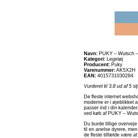
Navn:
PUKY – Wutsch – 
Kategori:
Legetøj
Producent:
Puky
Varenummer:
AK5X2H
EAN:
4015731030284
Vurderet til
3.8
ud af 5 st
De fleste internet websh
moderne er i øjeblikket a
passer ind i din kalender
ved køb af PUKY – Wutsc
Du burde tillige overveje 
til en anelse dyrere, men
de fleste tilfælde være a