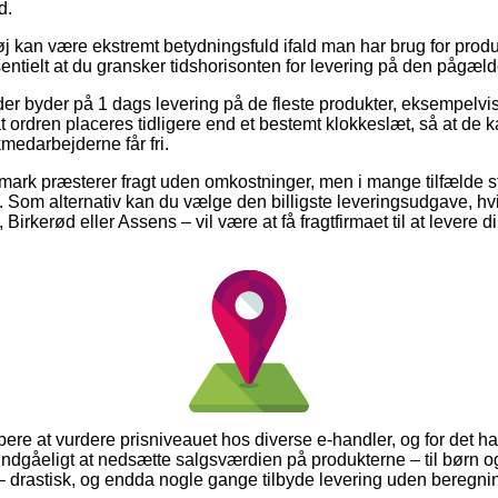
d.
 kan være ekstremt betydningsfuld ifald man har brug for produkt
sentielt at du gransker tidshorisonten for levering på den pågæl
der byder på 1 dags levering på de fleste produkter, eksempel
 ordren placeres tidligere end et bestemt klokkeslæt, så at de k
kmedarbejderne får fri.
mark præsterer fragt uden omkostninger, men i mange tilfælde sti
b. Som alternativ kan du vælge den billigste leveringsudgave, hvi
irkerød eller Assens – vil være at få fragtfirmaet til at levere din
øbere at vurdere prisniveauet hos diverse e-handler, og for det har
uundgåeligt at nedsætte salgsværdien på produkterne – til børn o
 – drastisk, og endda nogle gange tilbyde levering uden beregni