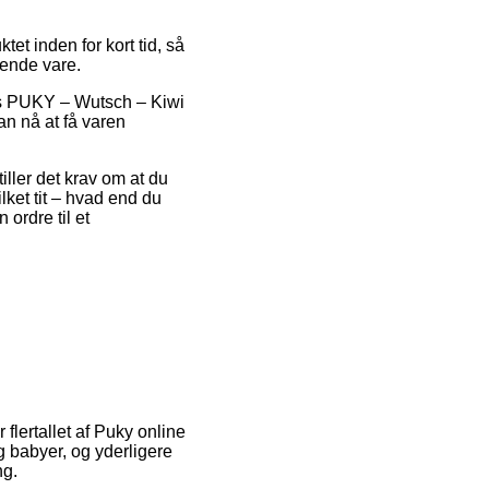
et inden for kort tid, så
dende vare.
vis PUKY – Wutsch – Kiwi
an nå at få varen
ller det krav om at du
lket tit – hvad end du
 ordre til et
 flertallet af Puky online
g babyer, og yderligere
ng.