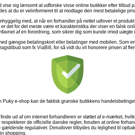
id vise sig lønsomt at udforske visse online butikker efter tilb
des at du er velinformeret til at modtage den mest betalelige pris
hyggelig med, at når en forhandler på nettet udlover et produkt f
 er det for det meste være et karakteristika der viser en falsk o
 omfavnet af en forordning, som sikrer dig som kunde imod uægte 
 med gængse betalingskort eller betalinger med mobilen. Som en
gstilbud som fx ViaBill, for så vidt du vil honorere prisen af fl
en Puky e-shop kan de faktisk granske butikkens handelsbetingel
inde ud af om internet forhandleren er støttet af e-mærket, hvilk
 respekterer de officielle danske regler, foruden at online forhan
gældende regulativer. Derudover tilbydes du lejlighed til opbak
in shopping.