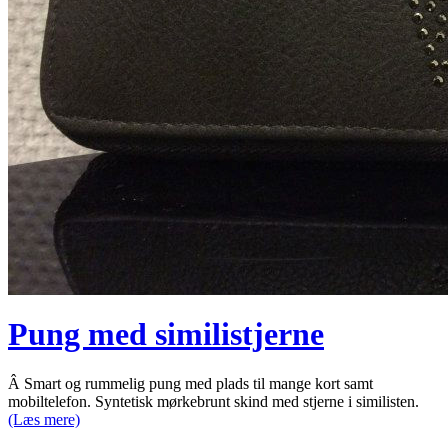
Pung med similistjerne
Â Smart og rummelig pung med plads til mange kort samt
mobiltelefon. Syntetisk mørkebrunt skind med stjerne i similisten.
(Læs mere)