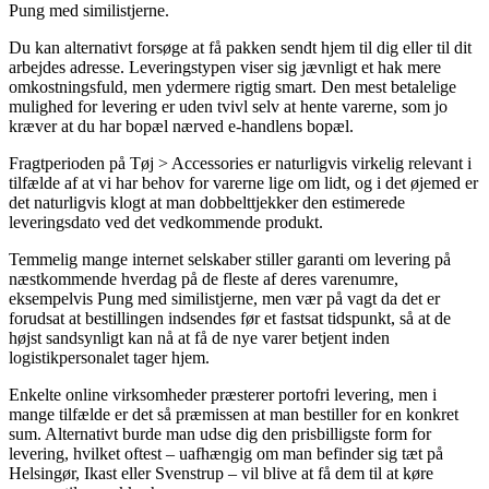
Pung med similistjerne.
Du kan alternativt forsøge at få pakken sendt hjem til dig eller til dit
arbejdes adresse. Leveringstypen viser sig jævnligt et hak mere
omkostningsfuld, men ydermere rigtig smart. Den mest betalelige
mulighed for levering er uden tvivl selv at hente varerne, som jo
kræver at du har bopæl nærved e-handlens bopæl.
Fragtperioden på Tøj > Accessories er naturligvis virkelig relevant i
tilfælde af at vi har behov for varerne lige om lidt, og i det øjemed er
det naturligvis klogt at man dobbelttjekker den estimerede
leveringsdato ved det vedkommende produkt.
Temmelig mange internet selskaber stiller garanti om levering på
næstkommende hverdag på de fleste af deres varenumre,
eksempelvis Pung med similistjerne, men vær på vagt da det er
forudsat at bestillingen indsendes før et fastsat tidspunkt, så at de
højst sandsynligt kan nå at få de nye varer betjent inden
logistikpersonalet tager hjem.
Enkelte online virksomheder præsterer portofri levering, men i
mange tilfælde er det så præmissen at man bestiller for en konkret
sum. Alternativt burde man udse dig den prisbilligste form for
levering, hvilket oftest – uafhængig om man befinder sig tæt på
Helsingør, Ikast eller Svenstrup – vil blive at få dem til at køre