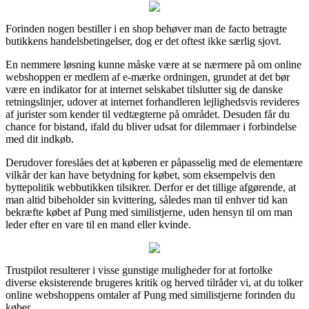
Forinden nogen bestiller i en shop behøver man de facto betragte
butikkens handelsbetingelser, dog er det oftest ikke særlig sjovt.
En nemmere løsning kunne måske være at se nærmere på om online
webshoppen er medlem af e-mærke ordningen, grundet at det bør
være en indikator for at internet selskabet tilslutter sig de danske
retningslinjer, udover at internet forhandleren lejlighedsvis revideres
af jurister som kender til vedtægterne på området. Desuden får du
chance for bistand, ifald du bliver udsat for dilemmaer i forbindelse
med dit indkøb.
Derudover foreslåes det at køberen er påpasselig med de elementære
vilkår der kan have betydning for købet, som eksempelvis den
byttepolitik webbutikken tilsikrer. Derfor er det tillige afgørende, at
man altid bibeholder sin kvittering, således man til enhver tid kan
bekræfte købet af Pung med similistjerne, uden hensyn til om man
leder efter en vare til en mand eller kvinde.
Trustpilot resulterer i visse gunstige muligheder for at fortolke
diverse eksisterende brugeres kritik og herved tilråder vi, at du tolker
online webshoppens omtaler af Pung med similistjerne forinden du
køber.