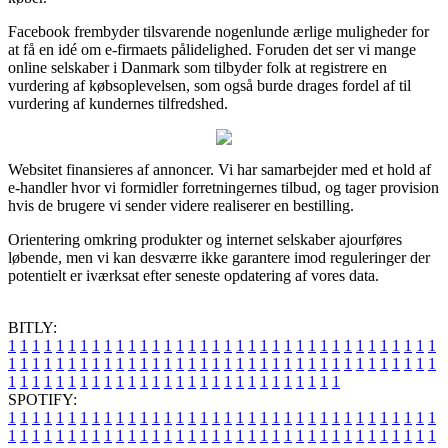
Facebook frembyder tilsvarende nogenlunde ærlige muligheder for
at få en idé om e-firmaets pålidelighed. Foruden det ser vi mange
online selskaber i Danmark som tilbyder folk at registrere en
vurdering af købsoplevelsen, som også burde drages fordel af til
vurdering af kundernes tilfredshed.
Websitet finansieres af annoncer. Vi har samarbejder med et hold af
e-handler hvor vi formidler forretningernes tilbud, og tager provision
hvis de brugere vi sender videre realiserer en bestilling.
Orientering omkring produkter og internet selskaber ajourføres
løbende, men vi kan desværre ikke garantere imod reguleringer der
potentielt er iværksat efter seneste opdatering af vores data.
BITLY:
1
1
1
1
1
1
1
1
1
1
1
1
1
1
1
1
1
1
1
1
1
1
1
1
1
1
1
1
1
1
1
1
1
1
1
1
1
1
1
1
1
1
1
1
1
1
1
1
1
1
1
1
1
1
1
1
1
1
1
1
1
1
1
1
1
1
1
1
1
1
1
1
1
1
1
1
1
1
1
1
1
1
1
1
1
1
1
1
1
1
1
1
1
1
1
1
1
1
1
1
SPOTIFY:
1
1
1
1
1
1
1
1
1
1
1
1
1
1
1
1
1
1
1
1
1
1
1
1
1
1
1
1
1
1
1
1
1
1
1
1
1
1
1
1
1
1
1
1
1
1
1
1
1
1
1
1
1
1
1
1
1
1
1
1
1
1
1
1
1
1
1
1
1
1
1
1