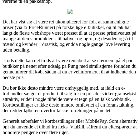
varerne til en pakkeshop.
Det har vist sig at være ret ukompliceret for folk at sammenligne
priser (via fx PriceRunner) på forskellige e-butikker, og til tak har
langt de fleste webshops været presset til at at presse prisniveauet på
mange af deres produkter – til babyer og børn, og desuden også til
mænd og kvinder – drastisk, og endda nogle gange love levering
uden betaling.
Trods dette kan det trods alt være rentabelt at se nærmere på et par
butikker på nettet efter udsalg på Pung med similistjerne forinden du
gennemfører dit køb, sådan at du er velinformeret til at indhente den
bedste pris.
Du bør ikke desto mindre være omhyggelig med, at ifald en e-
forhandler sælger et produkt til salg for en pris der virker grænseløst
attraktiv, er det i nogle tilfælde være et tegn på en falsk webbutik.
Kortbestillinger er ikke desto mindre omfavnet af en foranstaltning,
der redder køberen overfor falske forretninger på nettet.
Generelt anbefaler vi kortbestillinger eller MobilePay. Som alternativ
bør du anvende et tilbud fra f.eks. ViaBill, såfremt du efterspørger at
honorere pengene over flere uger.