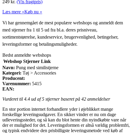
249
kr.
(Vis fragtpris)
Læs mere »
Køb nu »
Vi har gennemgået de mest populære webshops og anmeldt dem
med stjerner fra 1 til 5 ud fra bl.a. deres prisniveau,
sortimentstørrelse, kundeservice, brugervenlighed, betingelser,
leveringsformer og betalingsmuligheder.
Bedst anmeldte webshops
Webshop
Stjerner
Link
Navn:
Pung med similistjerne
Kategori:
Tøj > Accessories
Producent:
Varenummer:
5415
EAN:
Vurderet til
4.4
ud af 5 stjerner baseret på
42
anmeldelser
En stor portion internet forhandlere yder i øjeblikket mange
forskellige leveringsudgaver. En sikker vinder er nu om dage
udleveringssteder, og så kan du blot hente din nyindkøbte vare når
der er mulighed for det. Leveringsformen er altså vældig problemfri,
og typisk endvidere den prisbilligste leveringsmetode ved køb af