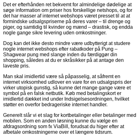
Det er efterhånden ret bekvemt for almindelige dødelige at
søge information om priser hos forskellige netshops, og for
det har masser af internet webshops været presset til at at
formindske udsalgspriserne på deres varer – til drenge og
piger, og samtidig til kvinder og mænd – drastisk, og endda
nogle gange sikre levering uden omkostninger.
Dog kan det ikke desto mindre være udbytterigt at studere
nogle internet webshops efter rabatkoder på Pung –
Shagwear pung med slange inden du færdiggør din
shopping, således at du er skråsikker på at antage den
laveste pris.
Man skal imidlertid være så påpasselig, at såfremt en
internet virksomhed udlover en vare for en udsalgspris der
virker utopisk gunstig, så kunne det mange gange være et
symbol på en falsk netbutik. Køb med betalingskort er
imidlertid dækket ind under Indsigelsesordningen, hvilket
støtter en overfor bedrageriske internet handler.
Generelt slår vi et slag for kortbetalinger eller betalinger med
mobilen. Som en anden løsning kunne du vælge en
afdragsordning som fx ViaBill, forudsat du higer efter at
afbetale omkostningerne over et længere tidsrum.