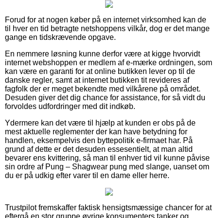
Forud for at nogen køber på en internet virksomhed kan de
til hver en tid betragte netshoppens vilkår, dog er det mange
gange en tidskrævende opgave.
En nemmere løsning kunne derfor være at kigge hvorvidt
internet webshoppen er medlem af e-mærke ordningen, som
kan være en garanti for at online butikken lever op til de
danske regler, samt at internet butikken tit revideres af
fagfolk der er meget bekendte med vilkårene på området.
Desuden giver det dig chance for assistance, for så vidt du
forvoldes udfordringer med dit indkøb.
Ydermere kan det være til hjælp at kunden er obs på de
mest aktuelle reglementer der kan have betydning for
handlen, eksempelvis den byttepolitik e-firmaet har. På
grund af dette er det desuden essesentielt, at man altid
bevarer ens kvittering, så man til enhver tid vil kunne påvise
sin ordre af Pung – Shagwear pung med slange, uanset om
du er på udkig efter varer til en dame eller herre.
Trustpilot fremskaffer faktisk hensigtsmæssige chancer for at
eftergå en stor gruppe øvrige konsumenters tanker og