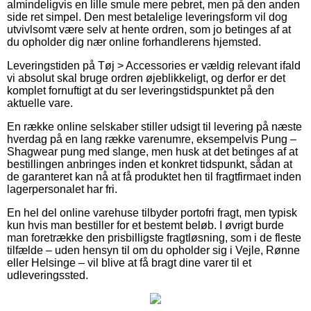
almindeligvis en lille smule mere pebret, men på den anden
side ret simpel. Den mest betalelige leveringsform vil dog
utvivlsomt være selv at hente ordren, som jo betinges af at
du opholder dig nær online forhandlerens hjemsted.
Leveringstiden på Tøj > Accessories er vældig relevant ifald
vi absolut skal bruge ordren øjeblikkeligt, og derfor er det
komplet fornuftigt at du ser leveringstidspunktet på den
aktuelle vare.
En række online selskaber stiller udsigt til levering på næste
hverdag på en lang række varenumre, eksempelvis Pung –
Shagwear pung med slange, men husk at det betinges af at
bestillingen anbringes inden et konkret tidspunkt, sådan at
de garanteret kan nå at få produktet hen til fragtfirmaet inden
lagerpersonalet har fri.
En hel del online varehuse tilbyder portofri fragt, men typisk
kun hvis man bestiller for et bestemt beløb. I øvrigt burde
man foretrække den prisbilligste fragtløsning, som i de fleste
tilfælde – uden hensyn til om du opholder sig i Vejle, Rønne
eller Helsinge – vil blive at få bragt dine varer til et
udleveringssted.