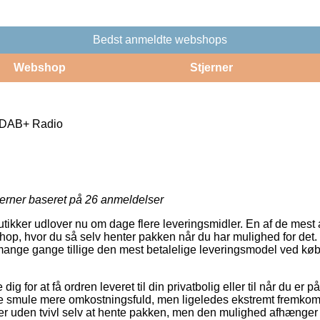
Bedst anmeldte webshops
Webshop
Stjerner
 DAB+ Radio
jerner baseret på
26
anmeldelser
butikker udlover nu om dage flere leveringsmidler. En af de mest
eshop, hvor du så selv henter pakken når du har mulighed for det.
mange gange tillige den mest betalelige leveringsmodel ved kø
ig for at få ordren leveret til din privatbolig eller til når du er 
lle smule mere omkostningsfuld, men ligeledes ekstremt fremko
 er uden tvivl selv at hente pakken, men den mulighed afhænger 