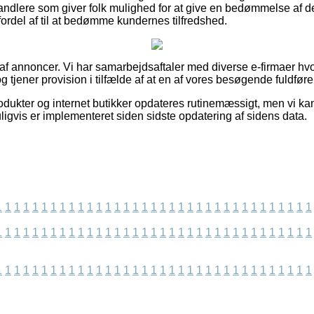
andlere som giver folk mulighed for at give en bedømmelse af 
 fordel af til at bedømme kundernes tilfredshed.
 af annoncer. Vi har samarbejdsaftaler med diverse e-firmaer hvo
 tjener provision i tilfælde af at en af vores besøgende fuldfører
odukter og internet butikker opdateres rutinemæssigt, men vi kan
ligvis er implementeret siden sidste opdatering af sidens data.
1
1
1
1
1
1
1
1
1
1
1
1
1
1
1
1
1
1
1
1
1
1
1
1
1
1
1
1
1
1
1
1
1
1
1
1
1
1
1
1
1
1
1
1
1
1
1
1
1
1
1
1
1
1
1
1
1
1
1
1
1
1
1
1
1
1
1
1
1
1
1
1
1
1
1
1
1
1
1
1
1
1
1
1
1
1
1
1
1
1
1
1
1
1
1
1
1
1
1
1
1
1
1
1
1