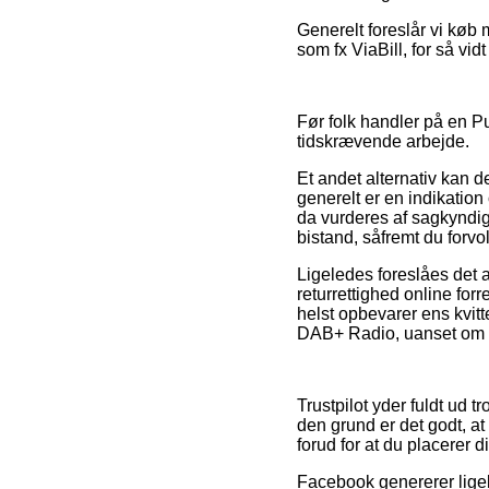
Generelt foreslår vi køb 
som fx ViaBill, for så vidt
Før folk handler på en P
tidskrævende arbejde.
Et andet alternativ kan 
generelt er en indikatio
da vurderes af sagkyndi
bistand, såfremt du forv
Ligeledes foreslåes det 
returrettighed online fo
helst opbevarer ens kvit
DAB+ Radio, uanset om d
Trustpilot yder fuldt ud 
den grund er det godt, 
forud for at du placerer d
Facebook genererer ligel