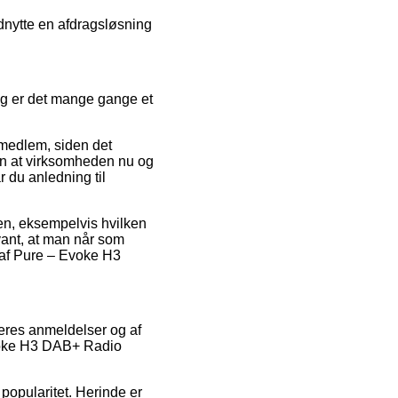
udnytte en afdragsløsning
og er det mange gange et
 medlem, siden det
en at virksomheden nu og
du anledning til
len, eksempelvis hvilken
vant, at man når som
 af Pure – Evoke H3
geres anmeldelser og af
Evoke H3 DAB+ Radio
popularitet. Herinde er