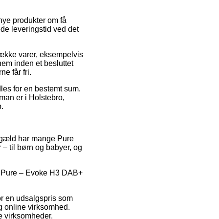
 nye produkter om få
de leveringstid ved det
 række varer, eksempelvis
em inden et besluttet
e får fri.
dles for en bestemt sum.
man er i Holstebro,
p.
gengæld har mange Pure
– til børn og babyer, og
d på Pure – Evoke H3 DAB+
for en udsalgspris som
ig online virksomhed.
ne virksomheder.