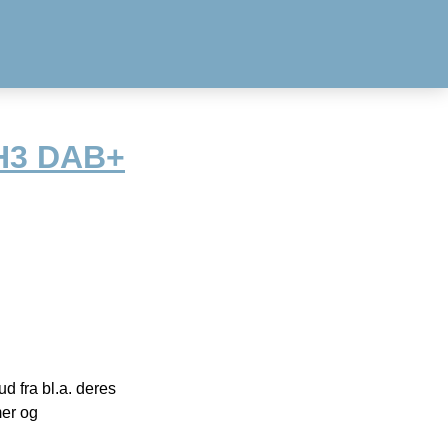
 H3 DAB+
 fra bl.a. deres
mer og