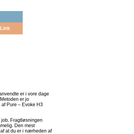
Link
 anvendte er i vore dage
 Metoden er jo
b af Pure – Evoke H3
på job. Fragtløsningen
mmelig. Den mest
af at du er i nærheden af