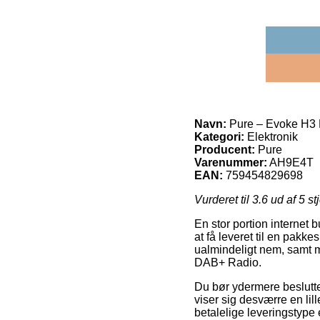
Navn:
Pure – Evoke H3
Kategori:
Elektronik
Producent:
Pure
Varenummer:
AH9E4T
EAN:
759454829698
Vurderet til
3.6
ud af 5 st
En stor portion internet 
at få leveret til en pakk
ualmindeligt nem, samt 
DAB+ Radio.
Du bør ydermere beslutte d
viser sig desværre en li
betalelige leveringstype