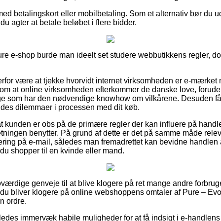
med betalingskort eller mobilbetaling. Som et alternativ bør du 
 du agter at betale beløbet i flere bidder.
ure e-shop burde man ideelt set studere webbutikkens regler, d
derfor være at tjekke hvorvidt internet virksomheden er e-mærket
n om at online virksomheden efterkommer de danske love, forud
ge som har den nødvendige knowhow om vilkårene. Desuden får 
oldes dilemmaer i processen med dit køb.
at kunden er obs på de primære regler der kan influere på hand
rretningen benytter. På grund af dette er det på samme måde rele
tering på e-mail, således man fremadrettet kan bevidne handlen
u shopper til en kvinde eller mand.
troværdige genveje til at blive klogere på ret mange andre forbru
at du bliver klogere på online webshoppens omtaler af Pure – 
in ordre.
edes immervæk habile muligheder for at få indsigt i e-handlens 