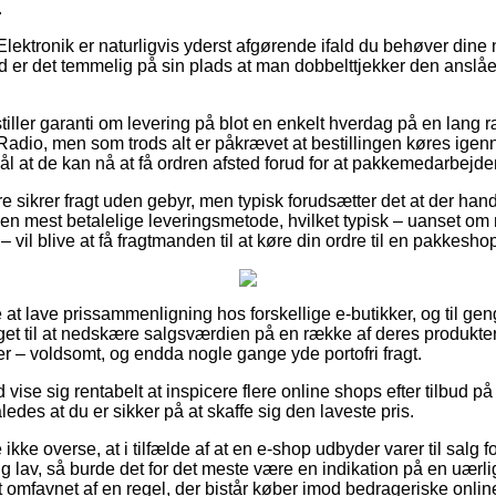
.
lektronik er naturligvis yderst afgørende ifald du behøver dine
d er det temmelig på sin plads at man dobbelttjekker den anslåe
tiller garanti om levering på blot en enkelt hverdag på en lang
io, men som trods alt er påkrævet at bestillingen køres igenn
l at de kan nå at få ordren afsted forud for at pakkemedarbejdern
e sikrer fragt uden gebyr, men typisk forudsætter det at der han
n mest betalelige leveringsmetode, hvilket typisk – uanset om 
vil blive at få fragtmanden til at køre din ordre til en pakkesho
le at lave prissammenligning hos forskellige e-butikker, og til 
t til at nedskære salgsværdien på en række af deres produkter 
er – voldsomt, og endda nogle gange yde portofri fragt.
id vise sig rentabelt at inspicere flere online shops efter tilbu
edes at du er sikker på at skaffe sig den laveste pris.
ikke overse, at i tilfælde af at en e-shop udbyder varer til salg 
g lav, så burde det for det meste være en indikation på en uærl
lt omfavnet af en regel, der bistår køber imod bedrageriske onli