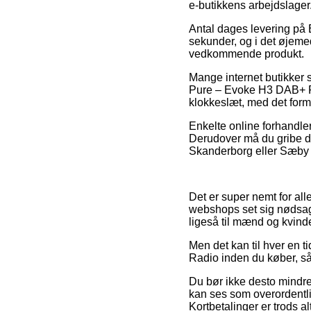
e-butikkens arbejdslager
Antal dages levering på E
sekunder, og i det øjeme
vedkommende produkt.
Mange internet butikker s
Pure – Evoke H3 DAB+ Rad
klokkeslæt, med det formå
Enkelte online forhandler
Derudover må du gribe de
Skanderborg eller Sæby – 
Det er super nemt for al
webshops set sig nødsage
ligeså til mænd og kvind
Men det kan til hver en t
Radio inden du køber, sål
Du bør ikke desto mindre 
kan ses som overordentli
Kortbetalinger er trods a