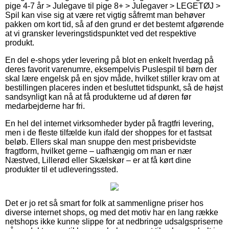
pige 4-7 år > Julegave til pige 8+ > Julegaver > LEGETØJ >
Spil kan vise sig at være ret vigtig såfremt man behøver
pakken om kort tid, så af den grund er det bestemt afgørende
at vi gransker leveringstidspunktet ved det respektive
produkt.
En del e-shops yder levering på blot en enkelt hverdag på
deres favorit varenumre, eksempelvis Puslespil til børn der
skal lære engelsk på en sjov måde, hvilket stiller krav om at
bestillingen placeres inden et besluttet tidspunkt, så de højst
sandsynligt kan nå at få produkterne ud af døren før
medarbejderne har fri.
En hel del internet virksomheder byder på fragtfri levering,
men i de fleste tilfælde kun ifald der shoppes for et fastsat
beløb. Ellers skal man snuppe den mest prisbevidste
fragtform, hvilket gerne – uafhængig om man er nær
Næstved, Lillerød eller Skælskør – er at få kørt dine
produkter til et udleveringssted.
Det er jo ret så smart for folk at sammenligne priser hos
diverse internet shops, og med det motiv har en lang række
netshops ikke kunne slippe for at nedbringe udsalgspriserne