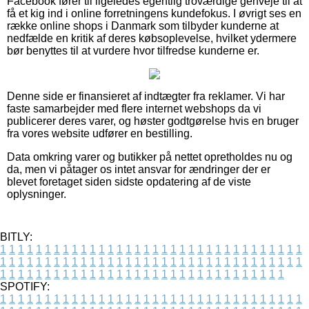
Facebook fører til ligeledes egentlig troværdige genveje til at
få et kig ind i online forretningens kundefokus. I øvrigt ses en
række online shops i Danmark som tilbyder kunderne at
nedfælde en kritik af deres købsoplevelse, hvilket ydermere
bør benyttes til at vurdere hvor tilfredse kunderne er.
Denne side er finansieret af indtægter fra reklamer. Vi har
faste samarbejder med flere internet webshops da vi
publicerer deres varer, og høster godtgørelse hvis en bruger
fra vores website udfører en bestilling.
Data omkring varer og butikker på nettet opretholdes nu og
da, men vi påtager os intet ansvar for ændringer der er
blevet foretaget siden sidste opdatering af de viste
oplysninger.
BITLY:
1
1
1
1
1
1
1
1
1
1
1
1
1
1
1
1
1
1
1
1
1
1
1
1
1
1
1
1
1
1
1
1
1
1
1
1
1
1
1
1
1
1
1
1
1
1
1
1
1
1
1
1
1
1
1
1
1
1
1
1
1
1
1
1
1
1
1
1
1
1
1
1
1
1
1
1
1
1
1
1
1
1
1
1
1
1
1
1
1
1
1
1
1
1
1
1
1
1
1
1
SPOTIFY:
1
1
1
1
1
1
1
1
1
1
1
1
1
1
1
1
1
1
1
1
1
1
1
1
1
1
1
1
1
1
1
1
1
1