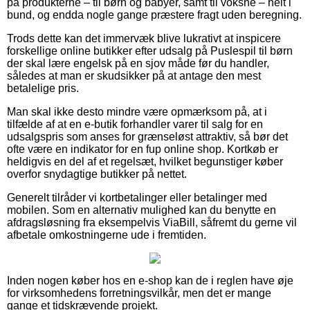
på produkterne – til børn og babyer, samt til voksne – helt i
bund, og endda nogle gange præstere fragt uden beregning.
Trods dette kan det immervæk blive lukrativt at inspicere
forskellige online butikker efter udsalg på Puslespil til børn
der skal lære engelsk på en sjov måde før du handler,
således at man er skudsikker på at antage den mest
betalelige pris.
Man skal ikke desto mindre være opmærksom på, at i
tilfælde af at en e-butik forhandler varer til salg for en
udsalgspris som anses for grænseløst attraktiv, så bør det
ofte være en indikator for en fup online shop. Kortkøb er
heldigvis en del af et regelsæt, hvilket begunstiger køber
overfor snydagtige butikker på nettet.
Generelt tilråder vi kortbetalinger eller betalinger med
mobilen. Som en alternativ mulighed kan du benytte en
afdragsløsning fra eksempelvis ViaBill, såfremt du gerne vil
afbetale omkostningerne ude i fremtiden.
Inden nogen køber hos en e-shop kan de i reglen have øje
for virksomhedens forretningsvilkår, men det er mange
gange et tidskrævende projekt.