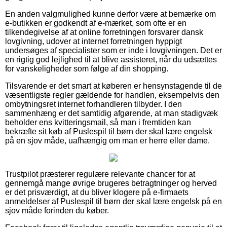
En anden valgmulighed kunne derfor være at bemærke om
e-butikken er godkendt af e-mærket, som ofte er en
tilkendegivelse af at online forretningen forsvarer dansk
lovgivning, udover at internet forretningen hyppigt
undersøges af specialister som er inde i lovgivningen. Det er
en rigtig god lejlighed til at blive assisteret, når du udsættes
for vanskeligheder som følge af din shopping.
Tilsvarende er det smart at køberen er hensynstagende til de
væsentligste regler gældende for handlen, eksempelvis den
ombytningsret internet forhandleren tilbyder. I den
sammenhæng er det samtidig afgørende, at man stadigvæk
beholder ens kvitteringsmail, så man i fremtiden kan
bekræfte sit køb af Puslespil til børn der skal lære engelsk
på en sjov måde, uafhængig om man er herre eller dame.
Trustpilot præsterer regulære relevante chancer for at
gennemgå mange øvrige brugeres betragtninger og herved
er det prisværdigt, at du bliver klogere på e-firmaets
anmeldelser af Puslespil til børn der skal lære engelsk på en
sjov måde forinden du køber.