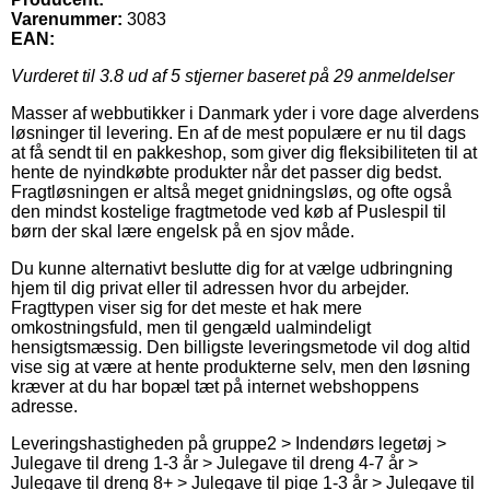
Varenummer:
3083
EAN:
Vurderet til
3.8
ud af 5 stjerner baseret på
29
anmeldelser
Masser af webbutikker i Danmark yder i vore dage alverdens
løsninger til levering. En af de mest populære er nu til dags
at få sendt til en pakkeshop, som giver dig fleksibiliteten til at
hente de nyindkøbte produkter når det passer dig bedst.
Fragtløsningen er altså meget gnidningsløs, og ofte også
den mindst kostelige fragtmetode ved køb af Puslespil til
børn der skal lære engelsk på en sjov måde.
Du kunne alternativt beslutte dig for at vælge udbringning
hjem til dig privat eller til adressen hvor du arbejder.
Fragttypen viser sig for det meste et hak mere
omkostningsfuld, men til gengæld ualmindeligt
hensigtsmæssig. Den billigste leveringsmetode vil dog altid
vise sig at være at hente produkterne selv, men den løsning
kræver at du har bopæl tæt på internet webshoppens
adresse.
Leveringshastigheden på gruppe2 > Indendørs legetøj >
Julegave til dreng 1-3 år > Julegave til dreng 4-7 år >
Julegave til dreng 8+ > Julegave til pige 1-3 år > Julegave til