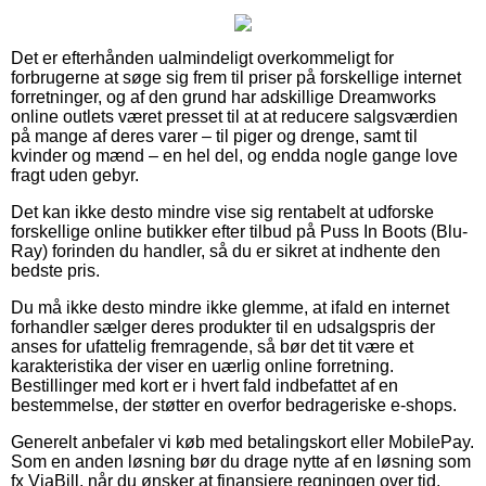
Det er efterhånden ualmindeligt overkommeligt for
forbrugerne at søge sig frem til priser på forskellige internet
forretninger, og af den grund har adskillige Dreamworks
online outlets været presset til at at reducere salgsværdien
på mange af deres varer – til piger og drenge, samt til
kvinder og mænd – en hel del, og endda nogle gange love
fragt uden gebyr.
Det kan ikke desto mindre vise sig rentabelt at udforske
forskellige online butikker efter tilbud på Puss In Boots (Blu-
Ray) forinden du handler, så du er sikret at indhente den
bedste pris.
Du må ikke desto mindre ikke glemme, at ifald en internet
forhandler sælger deres produkter til en udsalgspris der
anses for ufattelig fremragende, så bør det tit være et
karakteristika der viser en uærlig online forretning.
Bestillinger med kort er i hvert fald indbefattet af en
bestemmelse, der støtter en overfor bedrageriske e-shops.
Generelt anbefaler vi køb med betalingskort eller MobilePay.
Som en anden løsning bør du drage nytte af en løsning som
fx ViaBill, når du ønsker at finansiere regningen over tid.