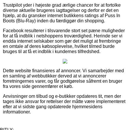
Trustpilot yder i højeste grad ærlige chancer for at fortolke
diverse aktuelle brugeres iagttagelser og derfor er det en
hjælp, at du gransker internet butikkens ratings af Puss In
Boots (Blu-Ray) inden du færdiggør din shopping.
Facebook resulterer i tilsvarende stort set pæne muligheder
for at få indblik i netshoppens troværdighed. Herinde ser vi
endda internet selskaber som gør det muligt at frembringe
en omtale af deres købsoplevelse, hvilket tilmed burde
bruges til at få et indblik i kundernes tilfredshed.
Dette website finansieres af annoncer. Vi samarbejder med
en samling af webbutikker derved at vi annoncerer
forretningernes varer, og får godtgørelse såfremt en bruger
fra vores side gennemfører et køb.
Anvisninger om tilbud og e-butikker opdateres tit, men der
tages ikke ansvar for rettelser der måtte være implementeret
efter at vi sidste gang opdaterede hjemmesidens
informationer.
BITLY: