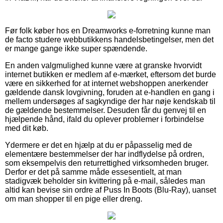
Før folk køber hos en Dreamworks e-forretning kunne man
de facto studere webbutikkens handelsbetingelser, men det
er mange gange ikke super spændende.
En anden valgmulighed kunne være at granske hvorvidt
internet butikken er medlem af e-mærket, eftersom det burde
være en sikkerhed for at internet webshoppen anerkender
gældende dansk lovgivning, foruden at e-handlen en gang i
mellem undersøges af sagkyndige der har nøje kendskab til
de gældende bestemmelser. Desuden får du genvej til en
hjælpende hånd, ifald du oplever problemer i forbindelse
med dit køb.
Ydermere er det en hjælp at du er påpasselig med de
elementære bestemmelser der har indflydelse på ordren,
som eksempelvis den returrettighed virksomheden bruger.
Derfor er det på samme måde essesentielt, at man
stadigvæk beholder sin kvittering på e-mail, således man
altid kan bevise sin ordre af Puss In Boots (Blu-Ray), uanset
om man shopper til en pige eller dreng.