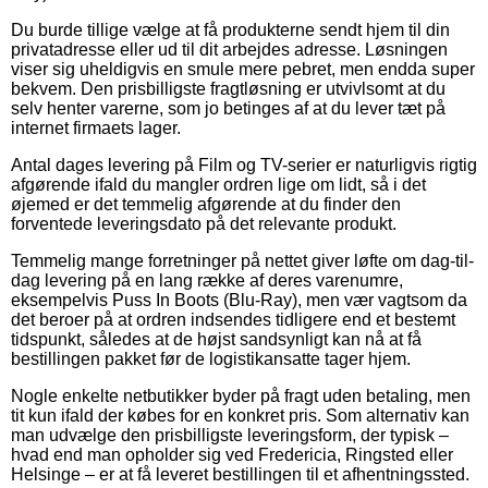
Du burde tillige vælge at få produkterne sendt hjem til din
privatadresse eller ud til dit arbejdes adresse. Løsningen
viser sig uheldigvis en smule mere pebret, men endda super
bekvem. Den prisbilligste fragtløsning er utvivlsomt at du
selv henter varerne, som jo betinges af at du lever tæt på
internet firmaets lager.
Antal dages levering på Film og TV-serier er naturligvis rigtig
afgørende ifald du mangler ordren lige om lidt, så i det
øjemed er det temmelig afgørende at du finder den
forventede leveringsdato på det relevante produkt.
Temmelig mange forretninger på nettet giver løfte om dag-til-
dag levering på en lang række af deres varenumre,
eksempelvis Puss In Boots (Blu-Ray), men vær vagtsom da
det beroer på at ordren indsendes tidligere end et bestemt
tidspunkt, således at de højst sandsynligt kan nå at få
bestillingen pakket før de logistikansatte tager hjem.
Nogle enkelte netbutikker byder på fragt uden betaling, men
tit kun ifald der købes for en konkret pris. Som alternativ kan
man udvælge den prisbilligste leveringsform, der typisk –
hvad end man opholder sig ved Fredericia, Ringsted eller
Helsinge – er at få leveret bestillingen til et afhentningssted.