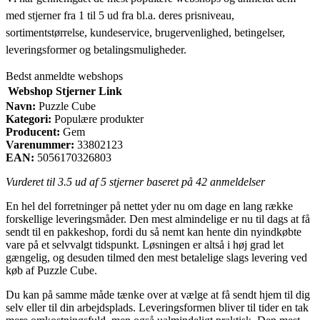
med stjerner fra 1 til 5 ud fra bl.a. deres prisniveau,
sortimentstørrelse, kundeservice, brugervenlighed, betingelser,
leveringsformer og betalingsmuligheder.
Bedst anmeldte webshops
Webshop
Stjerner
Link
Navn:
Puzzle Cube
Kategori:
Populære produkter
Producent:
Gem
Varenummer:
33802123
EAN:
5056170326803
Vurderet til
3.5
ud af 5 stjerner baseret på
42
anmeldelser
En hel del forretninger på nettet yder nu om dage en lang række
forskellige leveringsmåder. Den mest almindelige er nu til dags at få
sendt til en pakkeshop, fordi du så nemt kan hente din nyindkøbte
vare på et selvvalgt tidspunkt. Løsningen er altså i høj grad let
gængelig, og desuden tilmed den mest betalelige slags levering ved
køb af Puzzle Cube.
Du kan på samme måde tænke over at vælge at få sendt hjem til dig
selv eller til din arbejdsplads. Leveringsformen bliver til tider en tak