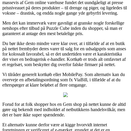
massevis af Gem online varehuse fundet det uundgåeligt at presse
prisniveauet på deres produkter – til drenge og piger, og ligeledes til
voksne – drastisk, og endda nogle gange yde gebyrfri levering.
Men det kan immervæk være gavnligt at granske nogle forskellige
netshops efter tilbud på Puzzle Cube inden du shopper, så man er
garanteret at antage den mest betalelige pris.
Du bør ikke desto mindre være klar over, at i tilfælde af at en butik
på nettet frembyder deres varer til salg for en udsalgspris som anses
for kolossalt favorabel, så er det undertiden være et karakteristika
der viser en bedragerisk e-handler. Kortkøb er trods alt omfavnet af
et regelsæt, som beskytter dig overfor falske firmaer på nettet.
Vi tilråder generelt kortkøb eller MobilePay. Som alternativ kan du
overveje en afbetalingsordning som fx ViaBill, i tilfælde af at du
efterspørger at klare beløbet af flere omgange.
Forud for at folk shopper hos en Gem shop på nettet kunne de altid
gøre sig bekendt med indholdet af netbutikkens handelsvilkår, men
det er bare ikke super spændende.
Et alternativ kunne derfor være at kigge hvorvidt internet
forretningen er verificeret af e-mærket, grundet at det er en