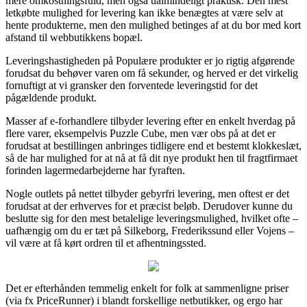
mere omkostningsfuld, men også ualmindeligt praktisk. Den mest
letkøbte mulighed for levering kan ikke benægtes at være selv at
hente produkterne, men den mulighed betinges af at du bor med kort
afstand til webbutikkens bopæl.
Leveringshastigheden på Populære produkter er jo rigtig afgørende
forudsat du behøver varen om få sekunder, og herved er det virkelig
fornuftigt at vi gransker den forventede leveringstid for det
pågældende produkt.
Masser af e-forhandlere tilbyder levering efter en enkelt hverdag på
flere varer, eksempelvis Puzzle Cube, men vær obs på at det er
forudsat at bestillingen anbringes tidligere end et bestemt klokkeslæt,
så de har mulighed for at nå at få dit nye produkt hen til fragtfirmaet
forinden lagermedarbejderne har fyraften.
Nogle outlets på nettet tilbyder gebyrfri levering, men oftest er det
forudsat at der erhverves for et præcist beløb. Derudover kunne du
beslutte sig for den mest betalelige leveringsmulighed, hvilket ofte –
uafhængig om du er tæt på Silkeborg, Frederikssund eller Vojens –
vil være at få kørt ordren til et afhentningssted.
Det er efterhånden temmelig enkelt for folk at sammenligne priser
(via fx PriceRunner) i blandt forskellige netbutikker, og ergo har