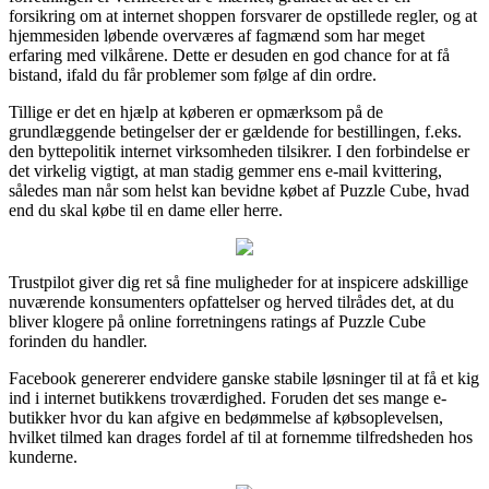
forsikring om at internet shoppen forsvarer de opstillede regler, og at
hjemmesiden løbende overværes af fagmænd som har meget
erfaring med vilkårene. Dette er desuden en god chance for at få
bistand, ifald du får problemer som følge af din ordre.
Tillige er det en hjælp at køberen er opmærksom på de
grundlæggende betingelser der er gældende for bestillingen, f.eks.
den byttepolitik internet virksomheden tilsikrer. I den forbindelse er
det virkelig vigtigt, at man stadig gemmer ens e-mail kvittering,
således man når som helst kan bevidne købet af Puzzle Cube, hvad
end du skal købe til en dame eller herre.
Trustpilot giver dig ret så fine muligheder for at inspicere adskillige
nuværende konsumenters opfattelser og herved tilrådes det, at du
bliver klogere på online forretningens ratings af Puzzle Cube
forinden du handler.
Facebook genererer endvidere ganske stabile løsninger til at få et kig
ind i internet butikkens troværdighed. Foruden det ses mange e-
butikker hvor du kan afgive en bedømmelse af købsoplevelsen,
hvilket tilmed kan drages fordel af til at fornemme tilfredsheden hos
kunderne.