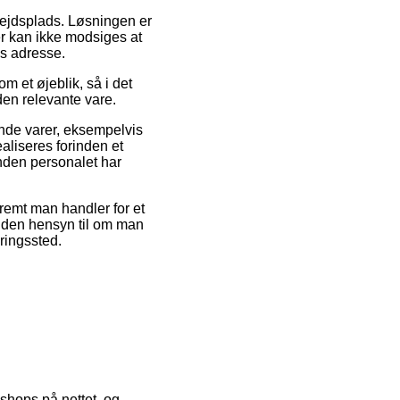
rbejdsplads. Løsningen er
ér kan ikke modsiges at
ns adresse.
m et øjeblik, så i det
den relevante vare.
ende varer, eksempelvis
aliseres forinden et
inden personalet har
remt man handler for et
 uden hensyn til om man
eringssted.
 shops på nettet, og