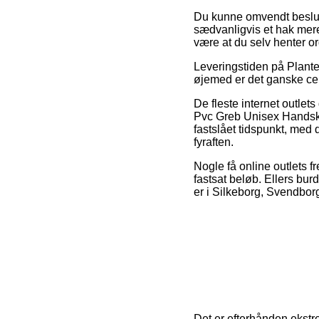
Du kunne omvendt beslutte
sædvanligvis et hak mere
være at du selv henter or
Leveringstiden på Plante 
øjemed er det ganske cen
De fleste internet outle
Pvc Greb Unisex Handsker
fastslået tidspunkt, med 
fyraften.
Nogle få online outlets 
fastsat beløb. Ellers bu
er i Silkeborg, Svendborg 
Det er efterhånden ekstre