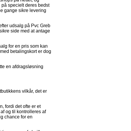
 på specielt deres bedst
le gange sikre levering
 efter udsalg på Pvc Greb
sikre side med at antage
salg for en pris som kan
 med betalingskort er dog
ytte en afdragsløsning
tikkens vilkår, det er
fordi det ofte er et
f og til kontrolleres af
ig chance for en