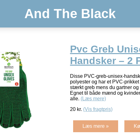
And The Black
Pvc Greb Unis
Handsker – 2 
Disse PVC-greb-unisex-handsker
polyester og har et PVC-prikket
stærkt greb mens du gartner og
Egnet til både mænd og kvinder
alle.
(Læs mere)
20
kr.
(Vis fragtpris)
Læs mere »
Kø