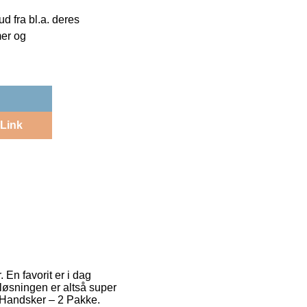
 fra bl.a. deres
mer og
Link
 En favorit er i dag
løsningen er altså super
 Handsker – 2 Pakke.