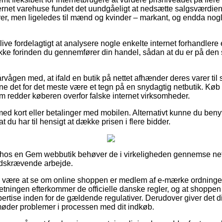
ernet varehuse fundet det uundgåeligt at nedsætte salgsværdien
niorer, men ligeledes til mænd og kvinder – markant, og endda nog
ive fordelagtigt at analysere nogle enkelte internet forhandlere
ke forinden du gennemfører din handel, sådan at du er på den 
vågen med, at ifald en butik på nettet afhænder deres varer til 
ne det for det meste være et tegn på en snydagtig netbutik. Køb
m redder køberen overfor falske internet virksomheder.
med kort eller betalinger med mobilen. Alternativt kunne du ben
at du har til hensigt at dække prisen i flere bidder.
hos en Gem webbutik behøver de i virkeligheden gennemse netbu
tidskrævende arbejde.
e være at se om online shoppen er medlem af e-mærke ordningen, 
retningen efterkommer de officielle danske regler, og at shoppen a
pertise inden for de gældende regulativer. Derudover giver det d
møder problemer i processen med dit indkøb.