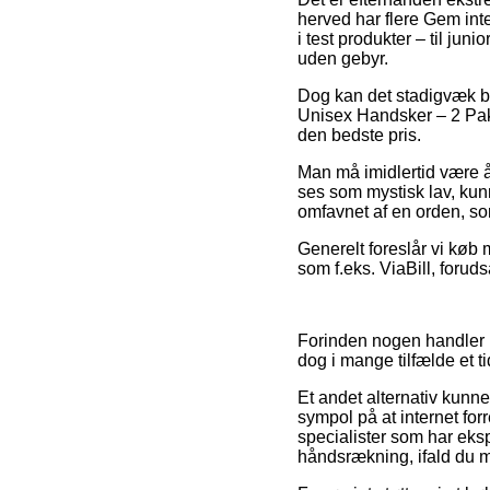
herved har flere Gem int
i test produkter – til ju
uden gebyr.
Dog kan det stadigvæk bl
Unisex Handsker – 2 Pak
den bedste pris.
Man må imidlertid være år
ses som mystisk lav, kun
omfavnet af en orden, so
Generelt foreslår vi køb 
som f.eks. ViaBill, foruds
Forinden nogen handler 
dog i mange tilfælde et 
Et andet alternativ kunn
sympol på at internet for
specialister som har eks
håndsrækning, ifald du 