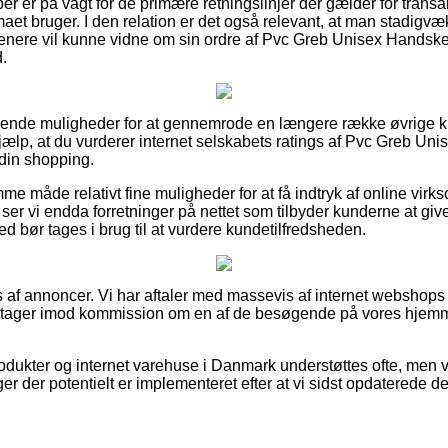
øber er på vagt for de primære retningslinjer der gælder for trans
rmaet bruger. I den relation er det også relevant, at man stadigv
senere vil kunne vidne om sin ordre af Pvc Greb Unisex Handsk
.
trålende muligheder for at gennemrode en længere række øvrige k
hjælp, at du vurderer internet selskabets ratings af Pvc Greb U
 din shopping.
e måde relativt fine muligheder for at få indtryk af online vir
ser vi endda forretninger på nettet som tilbyder kunderne at giv
med bør tages i brug til at vurdere kundetilfredsheden.
s af annoncer. Vi har aftaler med massevis af internet webshop
og tager imod kommission om en af de besøgende på vores hjemm
dukter og internet varehuse i Danmark understøttes ofte, men v
ger der potentielt er implementeret efter at vi sidst opdaterede 