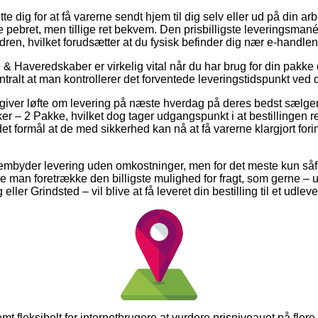
 dig for at få varerne sendt hjem til dig selv eller ud på din a
 pebret, men tillige ret bekvem. Den prisbilligste leveringsman
dren, hvilket forudsætter at du fysisk befinder dig nær e-handle
& Haveredskaber er virkelig vital når du har brug for din pakke o
tralt at man kontrollerer det forventede leveringstidspunkt ved 
ts giver løfte om levering på næste hverdag på deres bedst sælg
 – 2 Pakke, hvilket dog tager udgangspunkt i at bestillingen re
det formål at de med sikkerhed kan nå at få varerne klargjort for
frembyder levering uden omkostninger, men for det meste kun såf
rde man foretrække den billigste mulighed for fragt, som gerne –
eller Grindsted – vil blive at få leveret din bestilling til et udlev
mt fleksibelt for internetbrugere at vurdere prisniveauet på flere