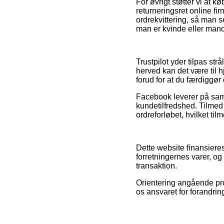
For øvrigt støtter vi at k
returneringsret online fi
ordrekvittering, så man 
man er kvinde eller mand
Trustpilot yder tilpas s
herved kan det være til 
forud for at du færdiggør
Facebook leverer på samm
kundetilfredshed. Tilmed 
ordreforløbet, hvilket til
Dette website finansiere
forretningernes varer, 
transaktion.
Orientering angående pro
os ansvaret for forandrin