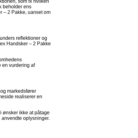
aktionen, som fx hvilken
æk beholder ens
er – 2 Pakke, uanset om
unders reflektioner og
nisex Handsker – 2 Pakke
ksomhedens
e en vurdering af
s og markedsfører
eside realiserer en
i ønsker ikke at påtage
de anvendte oplysninger.