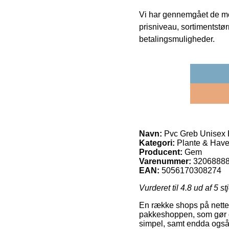
Vi har gennemgået de mes
prisniveau, sortimentstø
betalingsmuligheder.
Navn:
Pvc Greb Unisex 
Kategori:
Plante & Have
Producent:
Gem
Varenummer:
3206888
EAN:
5056170308274
Vurderet til
4.8
ud af 5 st
En række shops på nettet 
pakkeshoppen, som gør de
simpel, samt endda også