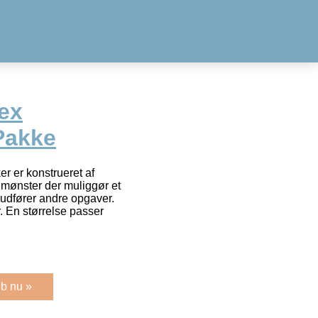
ex
Pakke
 er konstrueret af
 mønster der muliggør et
 udfører andre opgaver.
. En størrelse passer
b nu »