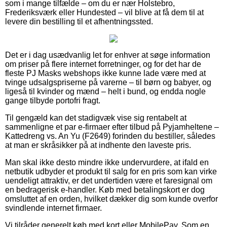
som i mange tilfælde – om du er nær Holstebro,
Frederiksværk eller Hundested – vil blive at få dem til at
levere din bestilling til et afhentningssted.
Det er i dag usædvanlig let for enhver at søge information
om priser på flere internet forretninger, og for det har de
fleste PJ Masks webshops ikke kunne lade være med at
tvinge udsalgspriserne på varerne – til børn og babyer, og
ligeså til kvinder og mænd – helt i bund, og endda nogle
gange tilbyde portofri fragt.
Til gengæld kan det stadigvæk vise sig rentabelt at
sammenligne et par e-firmaer efter tilbud på Pyjamheltene –
Kattedreng vs. An Yu (F2649) forinden du bestiller, således
at man er skråsikker på at indhente den laveste pris.
Man skal ikke desto mindre ikke undervurdere, at ifald en
netbutik udbyder et produkt til salg for en pris som kan virke
uendeligt attraktiv, er det undertiden være et faresignal om
en bedragerisk e-handler. Køb med betalingskort er dog
omsluttet af en orden, hvilket dækker dig som kunde overfor
svindlende internet firmaer.
Vi tilråder generelt køb med kort eller MobilePay. Som en