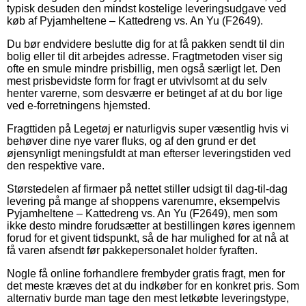
typisk desuden den mindst kostelige leveringsudgave ved
køb af Pyjamheltene – Kattedreng vs. An Yu (F2649).
Du bør endvidere beslutte dig for at få pakken sendt til din
bolig eller til dit arbejdes adresse. Fragtmetoden viser sig
ofte en smule mindre prisbillig, men også særligt let. Den
mest prisbevidste form for fragt er utvivlsomt at du selv
henter varerne, som desværre er betinget af at du bor lige
ved e-forretningens hjemsted.
Fragttiden på Legetøj er naturligvis super væsentlig hvis vi
behøver dine nye varer fluks, og af den grund er det
øjensynligt meningsfuldt at man efterser leveringstiden ved
den respektive vare.
Størstedelen af firmaer på nettet stiller udsigt til dag-til-dag
levering på mange af shoppens varenumre, eksempelvis
Pyjamheltene – Kattedreng vs. An Yu (F2649), men som
ikke desto mindre forudsætter at bestillingen køres igennem
forud for et givent tidspunkt, så de har mulighed for at nå at
få varen afsendt før pakkepersonalet holder fyraften.
Nogle få online forhandlere frembyder gratis fragt, men for
det meste kræves det at du indkøber for en konkret pris. Som
alternativ burde man tage den mest letkøbte leveringstype,