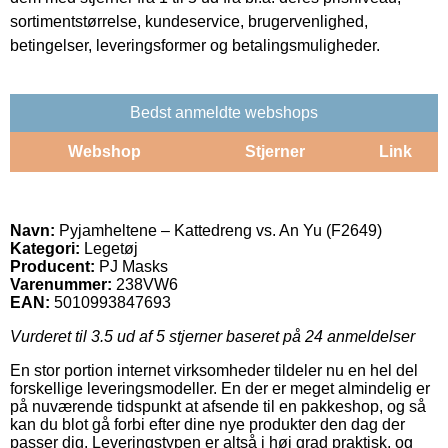
sortimentstørrelse, kundeservice, brugervenlighed,
betingelser, leveringsformer og betalingsmuligheder.
Bedst anmeldte webshops
Webshop
Stjerner
Link
Navn:
Pyjamheltene – Kattedreng vs. An Yu (F2649)
Kategori:
Legetøj
Producent:
PJ Masks
Varenummer:
238VW6
EAN:
5010993847693
Vurderet til
3.5
ud af 5 stjerner baseret på
24
anmeldelser
En stor portion internet virksomheder tildeler nu en hel del
forskellige leveringsmodeller. En der er meget almindelig er
på nuværende tidspunkt at afsende til en pakkeshop, og så
kan du blot gå forbi efter dine nye produkter den dag der
passer dig. Leveringstypen er altså i høj grad praktisk, og