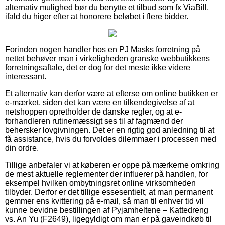
alternativ mulighed bør du benytte et tilbud som fx ViaBill,
ifald du higer efter at honorere beløbet i flere bidder.
Forinden nogen handler hos en PJ Masks forretning på
nettet behøver man i virkeligheden granske webbutikkens
forretningsaftale, det er dog for det meste ikke videre
interessant.
Et alternativ kan derfor være at efterse om online butikken er
e-mærket, siden det kan være en tilkendegivelse af at
netshoppen opretholder de danske regler, og at e-
forhandleren rutinemæssigt ses til af fagmænd der
behersker lovgivningen. Det er en rigtig god anledning til at
få assistance, hvis du forvoldes dilemmaer i processen med
din ordre.
Tillige anbefaler vi at køberen er oppe på mærkerne omkring
de mest aktuelle reglementer der influerer på handlen, for
eksempel hvilken ombytningsret online virksomheden
tilbyder. Derfor er det tillige essesentielt, at man permanent
gemmer ens kvittering på e-mail, så man til enhver tid vil
kunne bevidne bestillingen af Pyjamheltene – Kattedreng
vs. An Yu (F2649), ligegyldigt om man er på gaveindkøb til