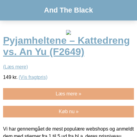
And The Black
Pyjamheltene – Kattedreng
vs. An Yu (F2649)
(Læs mere)
149
kr.
(Vis fragtpris)
Læs mere »
Køb nu »
Vi har gennemgået de mest populære webshops og anmeldt
dem med stjerner fra 1 til 5 ud fra bl.a. deres prisniveau,