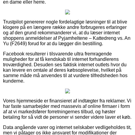
en dame eller herre.
Trustpilot genererer nogle fordelagtige løsninger til at blive
klogere på en længere række andre forbrugeres erfaringer
og af den grund rekommanderer vi, at du læser internet
shoppens anmeldelser af Pyjamheltene – Kattedreng vs. An
Yu (F2649) forud for at du lægger din bestilling.
Facebook resulterer i tilsvarende ultra fremragende
muligheder for at få kendskab til internet forhandlerens
troværdighed. Desuden ses faktisk internet outlets hvor du
kan levere en omtale af deres købsoplevelse, hvilket på
samme måde må anvendes til at vurdere tilfredsheden hos
kunderne.
Vores hjemmeside er finansieret af indtægter fra reklamer. Vi
har faste samarbejder med massevis af online firmaer i form
af at vi markedsfører forretningernes tilbud, og høster
betaling for så vidt de personer vi sender videre laver et køb.
Data angående varer og internet selskaber vedligeholdes tit,
men vi påtager os ikke ansvaret for modifikationer der