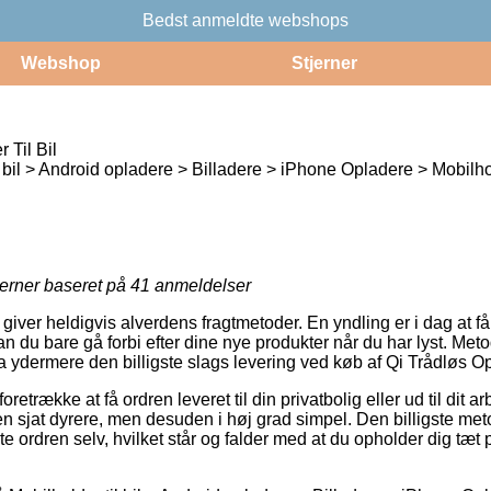
Bedst anmeldte webshops
Webshop
Stjerner
 Til Bil
l bil > Android opladere > Billadere > iPhone Opladere > Mobilh
jerner baseret på
41
anmeldelser
iver heldigvis alverdens fragtmetoder. En yndling er i dag at få l
n du bare gå forbi efter dine nye produkter når du har lyst. Meto
ydermere den billigste slags levering ved køb af Qi Trådløs Opl
trække at få ordren leveret til din privatbolig eller ud til dit a
n sjat dyrere, men desuden i høj grad simpel. Den billigste meto
e ordren selv, hvilket står og falder med at du opholder dig tæ