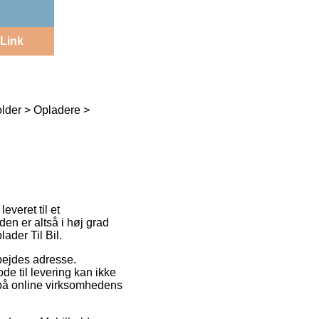
Link
older > Opladere >
everet til et
den er altså i høj grad
ader Til Bil.
rbejdes adresse.
de til levering kan ikke
t på online virksomhedens