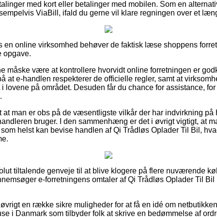
etalinger med kort eller betalinger med mobilen. Som en alternat
sempelvis ViaBill, ifald du gerne vil klare regningen over et læn
en online virksomhed behøver de faktisk læse shoppens forretn
e opgave.
måske være at kontrollere hvorvidt online forretningen er god
å at e-handlen respekterer de officielle regler, samt at virksom
t i lovene på området. Desuden får du chance for assistance, for
.
t at man er obs på de væsentligste vilkår der har indvirkning på
handleren bruger. I den sammenhæng er det i øvrigt vigtigt, at 
 som helst kan bevise handlen af Qi Trådløs Oplader Til Bil, hv
me.
solut tiltalende genveje til at blive klogere på flere nuværende k
ennemsøger e-forretningens omtaler af Qi Trådløs Oplader Til Bi
 øvrigt en række sikre muligheder for at få en idé om netbutik
e i Danmark som tilbyder folk at skrive en bedømmelse af ordr