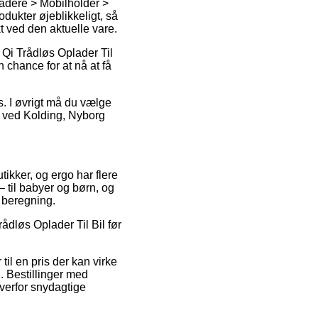
ladere > Mobilholder >
dukter øjeblikkeligt, så
t ved den aktuelle vare.
Qi Trådløs Oplader Til
n chance for at nå at få
is. I øvrigt må du vælge
g ved Kolding, Nyborg
utikker, og ergo har flere
– til babyer og børn, og
 beregning.
rådløs Oplader Til Bil før
il en pris der kan virke
. Bestillinger med
verfor snydagtige