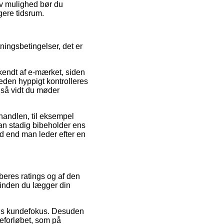
iv mulighed bør du
gere tidsrum.
ingsbetingelser, det er
kendt af e-mærket, siden
heden hyppigt kontrolleres
 så vidt du møder
 handlen, til eksempel
man stadig bibeholder ens
ad end man leder efter en
øberes ratings og af den
l inden du lægger din
kens kundefokus. Desuden
eforløbet, som på