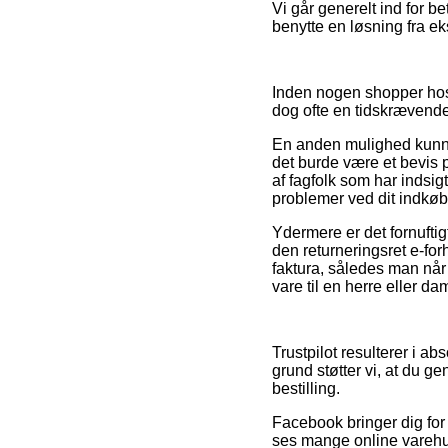
Vi går generelt ind for b
benytte en løsning fra ek
Inden nogen shopper hos 
dog ofte en tidskrævend
En anden mulighed kunne 
det burde være et bevis p
af fagfolk som har indsig
problemer ved dit indkøb
Ydermere er det fornuftig
den returneringsret e-for
faktura, således man når
vare til en herre eller da
Trustpilot resulterer i ab
grund støtter vi, at du g
bestilling.
Facebook bringer dig for
ses mange online varehus