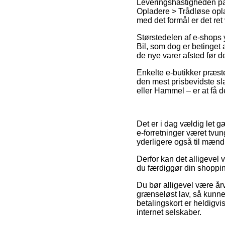
Leveringshastigheden på 
Opladere > Trådløse opla
med det formål er det ret
Størstedelen af e-shops 
Bil, som dog er betinget a
de nye varer afsted før d
Enkelte e-butikker præster
den mest prisbevidste sl
eller Hammel – er at få de
Det er i dag vældig let gæ
e-forretninger været tvung
yderligere også til mænd
Derfor kan det alligevel v
du færdiggør din shoppin
Du bør alligevel være år
grænseløst lav, så kunne
betalingskort er heldigv
internet selskaber.