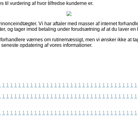
til vurdering af hvor tilfredse kunderne er.
nnonceindtægter. Vi har aftaler med masser af internet forhandle
r, og tager imod betaling under forudsætning af at du laver en 
 forhandlere værnes om rutinemæssigt, men vi ønsker ikke at tage
r seneste opdatering af vores informationer.
1
1
1
1
1
1
1
1
1
1
1
1
1
1
1
1
1
1
1
1
1
1
1
1
1
1
1
1
1
1
1
1
1
1
1
1
1
1
1
1
1
1
1
1
1
1
1
1
1
1
1
1
1
1
1
1
1
1
1
1
1
1
1
1
1
1
1
1
1
1
1
1
1
1
1
1
1
1
1
1
1
1
1
1
1
1
1
1
1
1
1
1
1
1
1
1
1
1
1
1
1
1
1
1
1