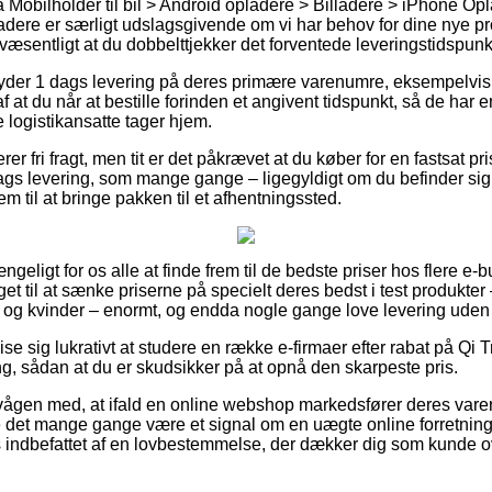
Mobilholder til bil > Android opladere > Billadere > iPhone Op
dere er særligt udslagsgivende om vi har behov for dine nye pro
 væsentligt at du dobbelttjekker det forventede leveringstidspunk
yder 1 dags levering på deres primære varenumre, eksempelvis 
f at du når at bestille forinden et angivent tidspunkt, så de har e
e logistikansatte tager hjem.
er fri fragt, men tit er det påkrævet at du køber for en fastsat pr
ags levering, som mange gange – ligegyldigt om du befinder si
m til at bringe pakken til et afhentningssted.
ngeligt for os alle at finde frem til de bedste priser hos flere e-b
et til at sænke priserne på specielt deres bedst i test produkter 
 og kvinder – enormt, og endda nogle gange love levering uden
ise sig lukrativt at studere en række e-firmaer efter rabat på Qi T
g, sådan at du er skudsikker på at opnå den skarpeste pris.
vågen med, at ifald en online webshop markedsfører deres varer t
 det mange gange være et signal om en uægte online forretning
is indbefattet af en lovbestemmelse, der dækker dig som kunde o