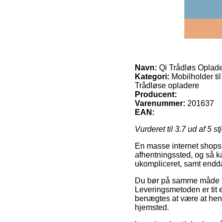
Navn:
Qi Trådløs Oplader
Kategori:
Mobilholder ti
Trådløse opladere
Producent:
Varenummer:
201637
EAN:
Vurderet til
3.7
ud af 5 st
En masse internet shops g
afhentningssted, og så ka
ukompliceret, samt endda 
Du bør på samme måde fore
Leveringsmetoden er tit e
benægtes at være at hent
hjemsted.