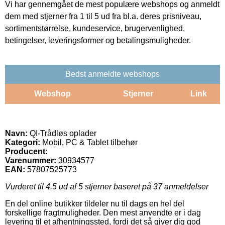
Vi har gennemgået de mest populære webshops og anmeldt
dem med stjerner fra 1 til 5 ud fra bl.a. deres prisniveau,
sortimentstørrelse, kundeservice, brugervenlighed,
betingelser, leveringsformer og betalingsmuligheder.
Bedst anmeldte webshops
Webshop
Stjerner
Link
Navn:
QI-Trådløs oplader
Kategori:
Mobil, PC & Tablet tilbehør
Producent:
Varenummer:
30934577
EAN:
57807525773
Vurderet til
4.5
ud af 5 stjerner baseret på
37
anmeldelser
En del online butikker tildeler nu til dags en hel del
forskellige fragtmuligheder. Den mest anvendte er i dag
levering til et afhentningssted, fordi det så giver dig god