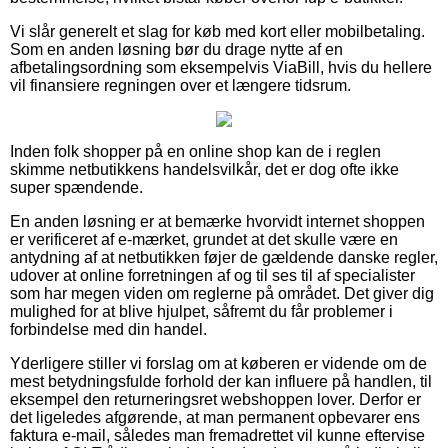
Vi slår generelt et slag for køb med kort eller mobilbetaling.
Som en anden løsning bør du drage nytte af en
afbetalingsordning som eksempelvis ViaBill, hvis du hellere
vil finansiere regningen over et længere tidsrum.
Inden folk shopper på en online shop kan de i reglen
skimme netbutikkens handelsvilkår, det er dog ofte ikke
super spændende.
En anden løsning er at bemærke hvorvidt internet shoppen
er verificeret af e-mærket, grundet at det skulle være en
antydning af at netbutikken føjer de gældende danske regler,
udover at online forretningen af og til ses til af specialister
som har megen viden om reglerne på området. Det giver dig
mulighed for at blive hjulpet, såfremt du får problemer i
forbindelse med din handel.
Yderligere stiller vi forslag om at køberen er vidende om de
mest betydningsfulde forhold der kan influere på handlen, til
eksempel den returneringsret webshoppen lover. Derfor er
det ligeledes afgørende, at man permanent opbevarer ens
faktura e-mail, således man fremadrettet vil kunne eftervise