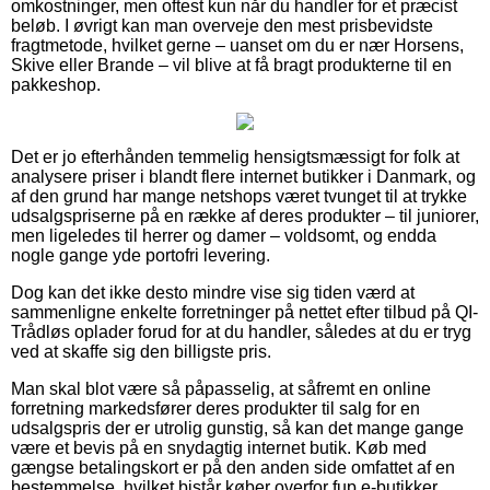
omkostninger, men oftest kun når du handler for et præcist
beløb. I øvrigt kan man overveje den mest prisbevidste
fragtmetode, hvilket gerne – uanset om du er nær Horsens,
Skive eller Brande – vil blive at få bragt produkterne til en
pakkeshop.
Det er jo efterhånden temmelig hensigtsmæssigt for folk at
analysere priser i blandt flere internet butikker i Danmark, og
af den grund har mange netshops været tvunget til at trykke
udsalgspriserne på en række af deres produkter – til juniorer,
men ligeledes til herrer og damer – voldsomt, og endda
nogle gange yde portofri levering.
Dog kan det ikke desto mindre vise sig tiden værd at
sammenligne enkelte forretninger på nettet efter tilbud på QI-
Trådløs oplader forud for at du handler, således at du er tryg
ved at skaffe sig den billigste pris.
Man skal blot være så påpasselig, at såfremt en online
forretning markedsfører deres produkter til salg for en
udsalgspris der er utrolig gunstig, så kan det mange gange
være et bevis på en snydagtig internet butik. Køb med
gængse betalingskort er på den anden side omfattet af en
bestemmelse, hvilket bistår køber overfor fup e-butikker.