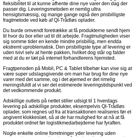
fleksibilitet til at kunne afhente dine nye varer den dag der
passer dig. Leveringsmetoden er nemlig ultra
hensigtsmæssig, og mange gange også den prisbilligste
fragtmetode ved køb af QI-Trådløs oplader.
Du burde omvendt foretrække at få produkterne sendt hjem
til hvor du bor eller ud til dit arbejde. Fragtmuligheden viser
sig somme tider en kende mindre prisbillig, men endda
ekstremt uproblematisk. Den prisbilligste type af levering er
uden tvivl selv at hente pakken, hvilket dog står og falder
med at du er tæt på internet forhandlerens hjemsted.
Fragtperioden på Mobil, PC & Tablet tilbehør kan vise sig at
være super udslagsgivende om man har brug for dine nye
varer med det samme, og i det øjemed er det rimelig
meningsfuldt at vi ser det estimerede leveringstidspunkt ved
det vedkommende produkt.
Adskillige outlets på nettet stiller udsigt til 1 hverdags
levering på adskillige produkter, eksempelvis QI-Trådløs
oplader, som regnes ud fra at transaktionen realiseres før et
angivent klokkeslæt, så at de har mulighed for at nå at få
produktet ordnet før logistikmedarbejderne har fyraften.
Nogle enkelte online forretninger yder levering uden