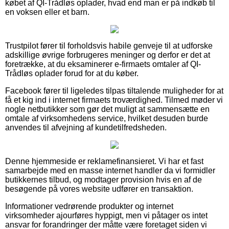
købet af QI-Trådløs oplader, hvad end man er på indkøb til
en voksen eller et barn.
Trustpilot fører til forholdsvis habile genveje til at udforske
adskillige øvrige forbrugeres meninger og derfor er det at
foretrække, at du eksaminerer e-firmaets omtaler af QI-
Trådløs oplader forud for at du køber.
Facebook fører til ligeledes tilpas tiltalende muligheder for at
få et kig ind i internet firmaets troværdighed. Tilmed møder vi
nogle netbutikker som gør det muligt at sammensætte en
omtale af virksomhedens service, hvilket desuden burde
anvendes til afvejning af kundetilfredsheden.
Denne hjemmeside er reklamefinansieret. Vi har et fast
samarbejde med en masse internet handler da vi formidler
butikkernes tilbud, og modtager provision hvis en af de
besøgende på vores website udfører en transaktion.
Informationer vedrørende produkter og internet
virksomheder ajourføres hyppigt, men vi påtager os intet
ansvar for forandringer der måtte være foretaget siden vi