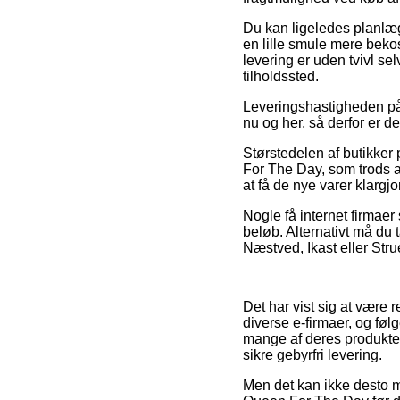
Du kan ligeledes planlægg
en lille smule mere beko
levering er uden tvivl se
tilholdssted.
Leveringshastigheden på 
nu og her, så derfor er d
Størstedelen af butikker
For The Day, som trods al
at få de nye varer klargjo
Nogle få internet firmaer
beløb. Alternativt må du 
Næstved, Ikast eller Strue
Det har vist sig at være 
diverse e-firmaer, og føl
mange af deres produkter 
sikre gebyrfri levering.
Men det kan ikke desto min