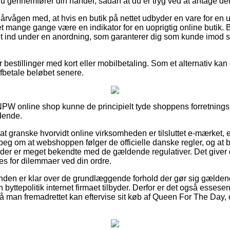
 gennemfører din handel, sådan at du er tryg ved at antage den
 årvågen med, at hvis en butik på nettet udbyder en vare for en 
det mange gange være en indikator for en uoprigtig online butik. 
t ind under en anordning, som garanterer dig som kunde imod s
or bestillinger med kort eller mobilbetaling. Som et alternativ kan 
 afbetale beløbet senere.
 NPW online shop kunne de principielt tyde shoppens forretningsb
dende.
at granske hvorvidt online virksomheden er tilsluttet e-mærket, 
rpeg om at webshoppen følger de officielle danske regler, og at 
er er meget bekendte med de gældende regulativer. Det giver dig
es for dilemmaer ved din ordre.
unden er klar over de grundlæggende forhold der gør sig gælden
 byttepolitik internet firmaet tilbyder. Derfor er det også essese
 så man fremadrettet kan eftervise sit køb af Queen For The Day,