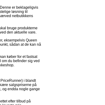
. Denne er beklageligvis
elige løsning til
r nærved netbutikkens
 skal bruge produkterne
 ved den aktuelle vare.
kter, eksempelvis Queen
spunkt, sådan at de kan nå
man køber for et fastsat
il om du befinder sig ved
pakkeshop.
x PriceRunner) i blandt
dskære salgspriserne på
isk, og endda nogle gange
ttet efter tilbud på