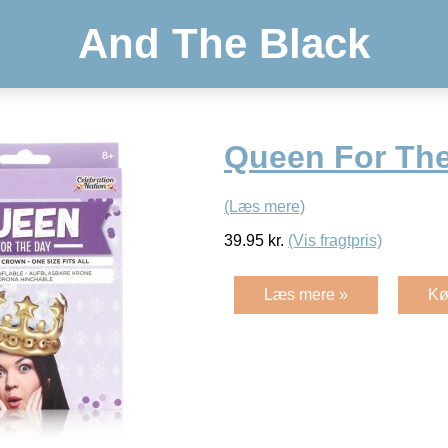
And The Black
Queen For Th
(Læs mere)
39.95
kr.
(Vis fragtpris)
Læs mere »
Kø