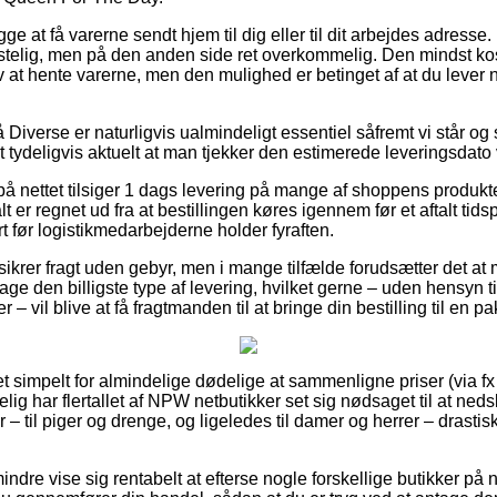
e at få varerne sendt hjem til dig eller til dit arbejdes adresse
stelig, men på den anden side ret overkommelig. Den mindst kost
lv at hente varerne, men den mulighed er betinget af at du leve
Diverse er naturligvis ualmindeligt essentiel såfremt vi står og
et tydeligvis aktuelt at man tjekker den estimerede leveringsdato
 på nettet tilsiger 1 dags levering på mange af shoppens produ
t er regnet ud fra at bestillingen køres igennem før et aftalt tid
rt før logistikmedarbejderne holder fyraften.
 sikrer fragt uden gebyr, men i mange tilfælde forudsætter det at 
tage den billigste type af levering, hvilket gerne – uden hensyn t
r – vil blive at få fragtmanden til at bringe din bestilling til en 
ret simpelt for almindelige dødelige at sammenligne priser (via f
gelig har flertallet af NPW netbutikker set sig nødsaget til at ne
– til piger og drenge, og ligeledes til damer og herrer – drast
dre vise sig rentabelt at efterse nogle forskellige butikker på ne