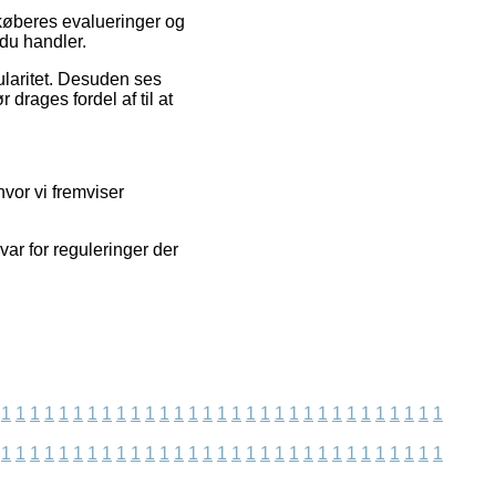
 køberes evalueringer og
 du handler.
ularitet. Desuden ses
drages fordel af til at
vor vi fremviser
ar for reguleringer der
1
1
1
1
1
1
1
1
1
1
1
1
1
1
1
1
1
1
1
1
1
1
1
1
1
1
1
1
1
1
1
1
1
1
1
1
1
1
1
1
1
1
1
1
1
1
1
1
1
1
1
1
1
1
1
1
1
1
1
1
1
1