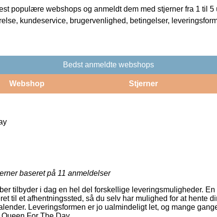
t populære webshops og anmeldt dem med stjerner fra 1 til 5 ud
rrelse, kundeservice, brugervenlighed, betingelser, leveringsfor
Bedst anmeldte webshops
Webshop
Stjerner
ay
jerner baseret på
11
anmeldelser
er tilbyder i dag en hel del forskellige leveringsmuligheder. En
veret til et afhentningssted, så du selv har mulighed for at hente di
kalender. Leveringsformen er jo ualmindeligt let, og mange gange
f Queen For The Day.