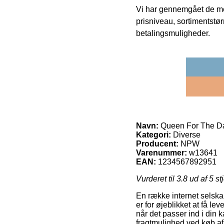
Vi har gennemgået de mes
prisniveau, sortimentstø
betalingsmuligheder.
Navn:
Queen For The D
Kategori:
Diverse
Producent:
NPW
Varenummer:
w13641
EAN:
1234567892951
Vurderet til
3.8
ud af 5 st
En række internet selskab
er for øjeblikket at få le
når det passer ind i din 
fragtmulighed ved køb a