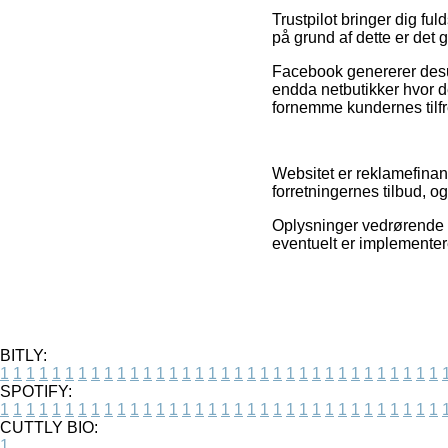
Trustpilot bringer dig f
på grund af dette er det 
Facebook genererer desude
endda netbutikker hvor de
fornemme kundernes tilf
Websitet er reklamefinan
forretningernes tilbud, og
Oplysninger vedrørende t
eventuelt er implementere
BITLY:
1
1
1
1
1
1
1
1
1
1
1
1
1
1
1
1
1
1
1
1
1
1
1
1
1
1
1
1
1
1
1
1
1
1
SPOTIFY:
1
1
1
1
1
1
1
1
1
1
1
1
1
1
1
1
1
1
1
1
1
1
1
1
1
1
1
1
1
1
1
1
1
1
CUTTLY BIO:
1