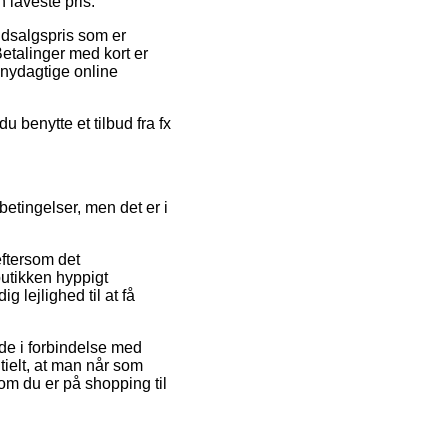
 laveste pris.
udsalgspris som er
Betalinger med kort er
nydagtige online
du benytte et tilbud fra fx
etingelser, men det er i
eftersom det
butikken hyppigt
 lejlighed til at få
de i forbindelse med
ntielt, at man når som
 om du er på shopping til