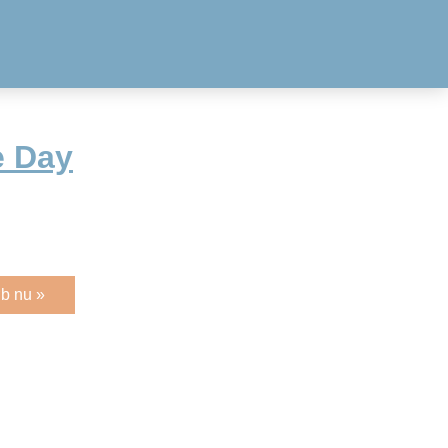
e Day
b nu »