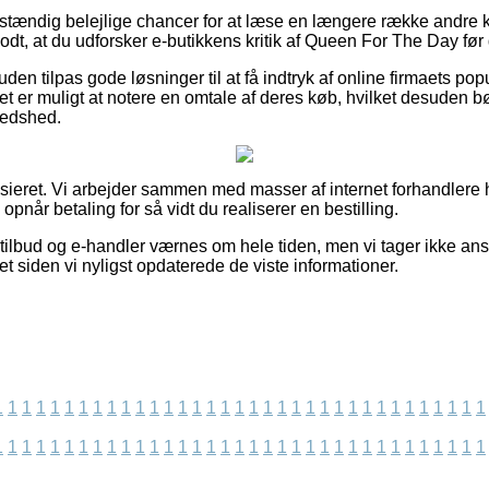
uldstændig belejlige chancer for at læse en længere række andre
godt, at du udforsker e-butikkens kritik af Queen For The Day før
n tilpas gode løsninger til at få indtryk af online firmaets pop
t er muligt at notere en omtale af deres køb, hvilket desuden bør 
redshed.
sieret. Vi arbejder sammen med masser af internet forhandlere h
 opnår betaling for så vidt du realiserer en bestilling.
ilbud og e-handler værnes om hele tiden, men vi tager ikke ansv
t siden vi nyligst opdaterede de viste informationer.
1
1
1
1
1
1
1
1
1
1
1
1
1
1
1
1
1
1
1
1
1
1
1
1
1
1
1
1
1
1
1
1
1
1
1
1
1
1
1
1
1
1
1
1
1
1
1
1
1
1
1
1
1
1
1
1
1
1
1
1
1
1
1
1
1
1
1
1
1
1