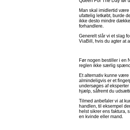
Queen For The Day før du
Man skal imidlertid være
ufattelig letkøbt, burde 
ikke desto mindre dække
forhandlere.
Generelt slår vi et slag f
ViaBill, hvis du agter at
Før nogen bestiller i en
reglen ikke særlig spæn
Et alternativ kunne være 
almindeligvis er et finge
undersøges af eksperter d
hjælp, såfremt du udsætt
Tilmed anbefaler vi at k
handlen, til eksempel den
helst sikrer ens faktura,
en kvinde eller mand.