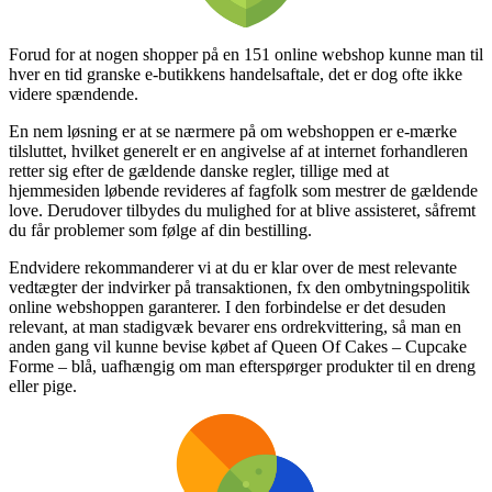
Forud for at nogen shopper på en 151 online webshop kunne man til
hver en tid granske e-butikkens handelsaftale, det er dog ofte ikke
videre spændende.
En nem løsning er at se nærmere på om webshoppen er e-mærke
tilsluttet, hvilket generelt er en angivelse af at internet forhandleren
retter sig efter de gældende danske regler, tillige med at
hjemmesiden løbende revideres af fagfolk som mestrer de gældende
love. Derudover tilbydes du mulighed for at blive assisteret, såfremt
du får problemer som følge af din bestilling.
Endvidere rekommanderer vi at du er klar over de mest relevante
vedtægter der indvirker på transaktionen, fx den ombytningspolitik
online webshoppen garanterer. I den forbindelse er det desuden
relevant, at man stadigvæk bevarer ens ordrekvittering, så man en
anden gang vil kunne bevise købet af Queen Of Cakes – Cupcake
Forme – blå, uafhængig om man efterspørger produkter til en dreng
eller pige.