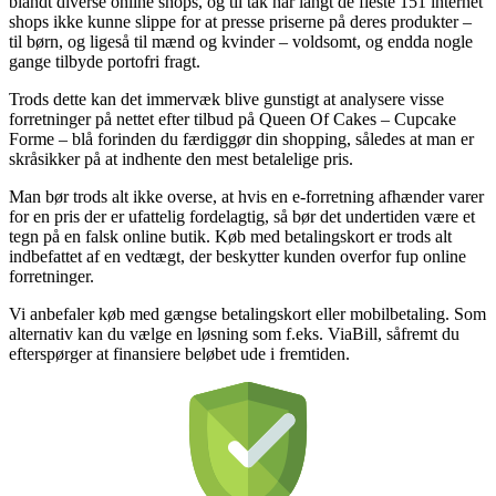
blandt diverse online shops, og til tak har langt de fleste 151 internet
shops ikke kunne slippe for at presse priserne på deres produkter –
til børn, og ligeså til mænd og kvinder – voldsomt, og endda nogle
gange tilbyde portofri fragt.
Trods dette kan det immervæk blive gunstigt at analysere visse
forretninger på nettet efter tilbud på Queen Of Cakes – Cupcake
Forme – blå forinden du færdiggør din shopping, således at man er
skråsikker på at indhente den mest betalelige pris.
Man bør trods alt ikke overse, at hvis en e-forretning afhænder varer
for en pris der er ufattelig fordelagtig, så bør det undertiden være et
tegn på en falsk online butik. Køb med betalingskort er trods alt
indbefattet af en vedtægt, der beskytter kunden overfor fup online
forretninger.
Vi anbefaler køb med gængse betalingskort eller mobilbetaling. Som
alternativ kan du vælge en løsning som f.eks. ViaBill, såfremt du
efterspørger at finansiere beløbet ude i fremtiden.