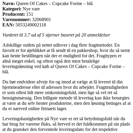
Navn:
Queen Of Cakes – Cupcake Forme – blå
Kategori:
Nye vare
Producent:
151
Varenummer:
32068901
EAN:
5053249002118
Vurderet til
3.7
ud af 5 stjerner baseret på
20
anmeldelser
Adskillige outlets på nettet udlover i dag flere fragtmetoder. En
favorit er for øjeblikket at få sendt til en pakkeshop, hvor du så nemt
kan hente bestillingen når der er mulighed for det. Fragttypen er
altså meget enkel, og oftest også den mest betalelige
leveringsløsning ved køb af Queen Of Cakes – Cupcake Forme –
blå.
Du bør endvidere afveje for og imod at vælge at få leveret til din
hjemmeadresse eller til adressen hvor du arbejder. Fragtmuligheden
er som oftest lidt mere omkostningsfuld, men lige så vel ret så
hensigtsmæssig. Den billigste metode til levering kan ikke benægtes
at være at du selv henter produkterne, men den løsning betinges af at
du er nærved online firmaets lager.
Leveringshastigheden på Nye vare er ret så betydningsfuld når du
har brug for varerne fluks, så herved er det fuldkommen på sin plads
at du gransker den forventede leveringsdato for det respektive