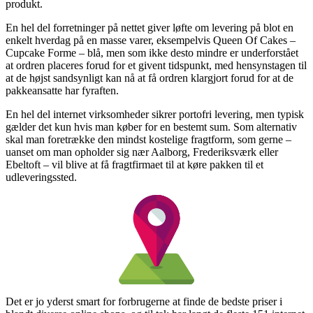
produkt.
En hel del forretninger på nettet giver løfte om levering på blot en
enkelt hverdag på en masse varer, eksempelvis Queen Of Cakes –
Cupcake Forme – blå, men som ikke desto mindre er underforstået
at ordren placeres forud for et givent tidspunkt, med hensynstagen til
at de højst sandsynligt kan nå at få ordren klargjort forud for at de
pakkeansatte har fyraften.
En hel del internet virksomheder sikrer portofri levering, men typisk
gælder det kun hvis man køber for en bestemt sum. Som alternativ
skal man foretrække den mindst kostelige fragtform, som gerne –
uanset om man opholder sig nær Aalborg, Frederiksværk eller
Ebeltoft – vil blive at få fragtfirmaet til at køre pakken til et
udleveringssted.
Det er jo yderst smart for forbrugerne at finde de bedste priser i