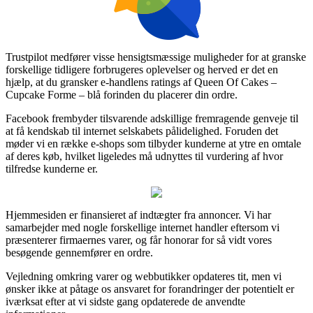
Trustpilot medfører visse hensigtsmæssige muligheder for at granske
forskellige tidligere forbrugeres oplevelser og herved er det en
hjælp, at du gransker e-handlens ratings af Queen Of Cakes –
Cupcake Forme – blå forinden du placerer din ordre.
Facebook frembyder tilsvarende adskillige fremragende genveje til
at få kendskab til internet selskabets pålidelighed. Foruden det
møder vi en række e-shops som tilbyder kunderne at ytre en omtale
af deres køb, hvilket ligeledes må udnyttes til vurdering af hvor
tilfredse kunderne er.
Hjemmesiden er finansieret af indtægter fra annoncer. Vi har
samarbejder med nogle forskellige internet handler eftersom vi
præsenterer firmaernes varer, og får honorar for så vidt vores
besøgende gennemfører en ordre.
Vejledning omkring varer og webbutikker opdateres tit, men vi
ønsker ikke at påtage os ansvaret for forandringer der potentielt er
iværksat efter at vi sidste gang opdaterede de anvendte