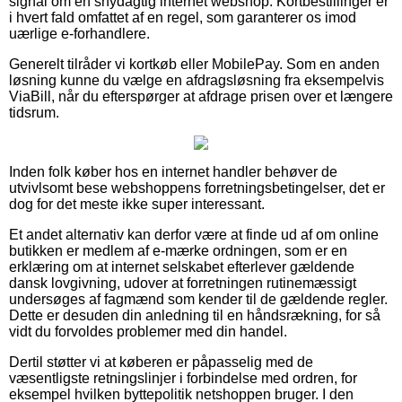
signal om en snydagtig internet webshop. Kortbestillinger er
i hvert fald omfattet af en regel, som garanterer os imod
uærlige e-forhandlere.
Generelt tilråder vi kortkøb eller MobilePay. Som en anden
løsning kunne du vælge en afdragsløsning fra eksempelvis
ViaBill, når du efterspørger at afdrage prisen over et længere
tidsrum.
Inden folk køber hos en internet handler behøver de
utvivlsomt bese webshoppens forretningsbetingelser, det er
dog for det meste ikke super interessant.
Et andet alternativ kan derfor være at finde ud af om online
butikken er medlem af e-mærke ordningen, som er en
erklæring om at internet selskabet efterlever gældende
dansk lovgivning, udover at forretningen rutinemæssigt
undersøges af fagmænd som kender til de gældende regler.
Dette er desuden din anledning til en håndsrækning, for så
vidt du forvoldes problemer med din handel.
Dertil støtter vi at køberen er påpasselig med de
væsentligste retningslinjer i forbindelse med ordren, for
eksempel hvilken byttepolitik netshoppen bruger. I den