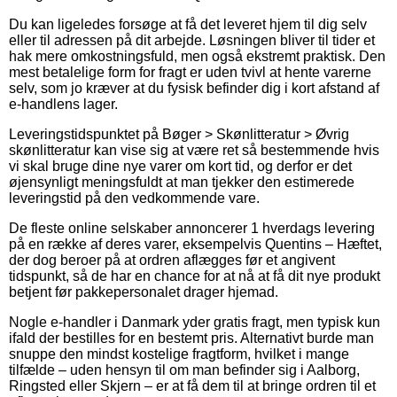
Du kan ligeledes forsøge at få det leveret hjem til dig selv
eller til adressen på dit arbejde. Løsningen bliver til tider et
hak mere omkostningsfuld, men også ekstremt praktisk. Den
mest betalelige form for fragt er uden tvivl at hente varerne
selv, som jo kræver at du fysisk befinder dig i kort afstand af
e-handlens lager.
Leveringstidspunktet på Bøger > Skønlitteratur > Øvrig
skønlitteratur kan vise sig at være ret så bestemmende hvis
vi skal bruge dine nye varer om kort tid, og derfor er det
øjensynligt meningsfuldt at man tjekker den estimerede
leveringstid på den vedkommende vare.
De fleste online selskaber annoncerer 1 hverdags levering
på en række af deres varer, eksempelvis Quentins – Hæftet,
der dog beroer på at ordren aflægges før et angivent
tidspunkt, så de har en chance for at nå at få dit nye produkt
betjent før pakkepersonalet drager hjemad.
Nogle e-handler i Danmark yder gratis fragt, men typisk kun
ifald der bestilles for en bestemt pris. Alternativt burde man
snuppe den mindst kostelige fragtform, hvilket i mange
tilfælde – uden hensyn til om man befinder sig i Aalborg,
Ringsted eller Skjern – er at få dem til at bringe ordren til et