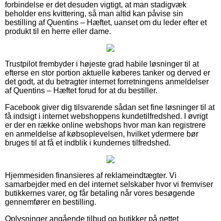
forbindelse er det desuden vigtigt, at man stadigvæk
beholder ens kvittering, så man altid kan påvise sin
bestilling af Quentins – Hæftet, uanset om du leder efter et
produkt til en herre eller dame.
Trustpilot frembyder i højeste grad habile løsninger til at
efterse en stor portion aktuelle køberes tanker og derved er
det godt, at du betragter internet forretningens anmeldelser
af Quentins – Hæftet forud for at du bestiller.
Facebook giver dig tilsvarende sådan set fine løsninger til at
få indsigt i internet webshoppens kundetilfredshed. I øvrigt
er der en række online webshops hvor man kan registrere
en anmeldelse af købsoplevelsen, hvilket ydermere bør
bruges til at få et indblik i kundernes tilfredshed.
Hjemmesiden finansieres af reklameindtægter. Vi
samarbejder med en del internet selskaber hvor vi fremviser
butikkernes varer, og får betaling når vores besøgende
gennemfører en bestilling.
Oplysninger angående tilbud og butikker på nettet