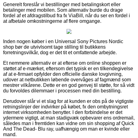
Generelt foreslår vi bestillinger med betalingskort eller
betalinger med mobilen. Som alternativ burde du drage
fordel af et afdragstilbud fra fx ViaBill, når du ser en fordel i
at afbetale omkostningerne af flere omgange.
Inden nogen køber i en Universal Sony Pictures Nordic
shop bør de utvivlsomt tage stilling til butikkens
forretningsvilkår, dog er det tit et omfattende arbejde.
Et nemmere alternativ er at efterse om online shoppen er
støttet af e-mærket, eftersom det typisk er en tilkendegivelse
af at e-firmaet opfylder den officielle danske lovgivning,
udover at netbutikken løbende overvåges af fagmænd som
mestrer vilkårene. Dette er en god genvej til støtte, for så vidt
du forvoldes dilemmaer i processen med din bestilling.
Derudover slår vi et slag for at kunden er obs på de vigtigste
retningslinjer der indvirker på købet, fx den ombytningsret
internet virksomheden benytter. I den forbindelse er det
ydermere vigtigt, at man stadigvæk opbevarer ens ordremail,
således man i fremtiden kan vidne om sin shopping af Quick
And The Dead- Blu ray, uafhængig om man er kvinde eller
mand.