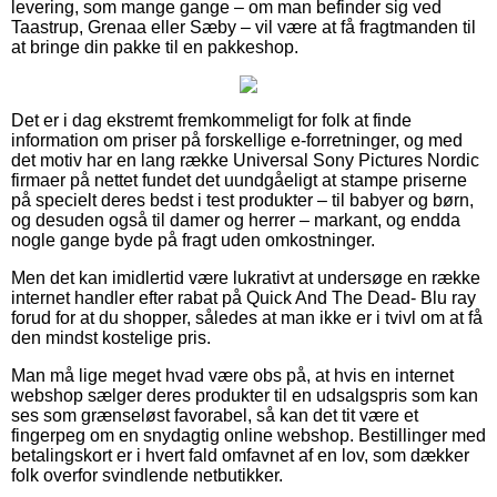
levering, som mange gange – om man befinder sig ved
Taastrup, Grenaa eller Sæby – vil være at få fragtmanden til
at bringe din pakke til en pakkeshop.
Det er i dag ekstremt fremkommeligt for folk at finde
information om priser på forskellige e-forretninger, og med
det motiv har en lang række Universal Sony Pictures Nordic
firmaer på nettet fundet det uundgåeligt at stampe priserne
på specielt deres bedst i test produkter – til babyer og børn,
og desuden også til damer og herrer – markant, og endda
nogle gange byde på fragt uden omkostninger.
Men det kan imidlertid være lukrativt at undersøge en række
internet handler efter rabat på Quick And The Dead- Blu ray
forud for at du shopper, således at man ikke er i tvivl om at få
den mindst kostelige pris.
Man må lige meget hvad være obs på, at hvis en internet
webshop sælger deres produkter til en udsalgspris som kan
ses som grænseløst favorabel, så kan det tit være et
fingerpeg om en snydagtig online webshop. Bestillinger med
betalingskort er i hvert fald omfavnet af en lov, som dækker
folk overfor svindlende netbutikker.