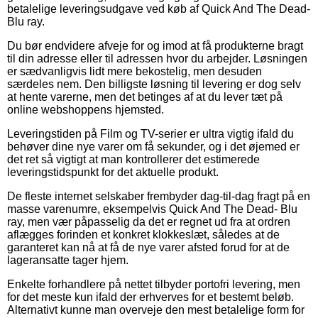
betalelige leveringsudgave ved køb af Quick And The Dead-
Blu ray.
Du bør endvidere afveje for og imod at få produkterne bragt
til din adresse eller til adressen hvor du arbejder. Løsningen
er sædvanligvis lidt mere bekostelig, men desuden
særdeles nem. Den billigste løsning til levering er dog selv
at hente varerne, men det betinges af at du lever tæt på
online webshoppens hjemsted.
Leveringstiden på Film og TV-serier er ultra vigtig ifald du
behøver dine nye varer om få sekunder, og i det øjemed er
det ret så vigtigt at man kontrollerer det estimerede
leveringstidspunkt for det aktuelle produkt.
De fleste internet selskaber frembyder dag-til-dag fragt på en
masse varenumre, eksempelvis Quick And The Dead- Blu
ray, men vær påpasselig da det er regnet ud fra at ordren
aflægges forinden et konkret klokkeslæt, således at de
garanteret kan nå at få de nye varer afsted forud for at de
lageransatte tager hjem.
Enkelte forhandlere på nettet tilbyder portofri levering, men
for det meste kun ifald der erhverves for et bestemt beløb.
Alternativt kunne man overveje den mest betalelige form for