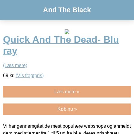
And The Black
Quick And The Dead- Blu
ray
(Læs mere)
69
kr.
(Vis fragtpris)
Læs mere »
Køb nu »
Vi har gennemgået de mest populære webshops og anmeldt
dem med stjerner fra 1 til 5 ud fra bl.a. deres prisniveau,