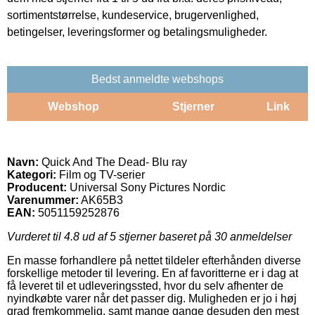
sortimentstørrelse, kundeservice, brugervenlighed,
betingelser, leveringsformer og betalingsmuligheder.
Bedst anmeldte webshops
Webshop
Stjerner
Link
Navn:
Quick And The Dead- Blu ray
Kategori:
Film og TV-serier
Producent:
Universal Sony Pictures Nordic
Varenummer:
AK65B3
EAN:
5051159252876
Vurderet til
4.8
ud af 5 stjerner baseret på
30
anmeldelser
En masse forhandlere på nettet tildeler efterhånden diverse
forskellige metoder til levering. En af favoritterne er i dag at
få leveret til et udleveringssted, hvor du selv afhenter de
nyindkøbte varer når det passer dig. Muligheden er jo i høj
grad fremkommelig, samt mange gange desuden den mest