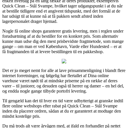
enkelt hverdag på en lang række af deres produkter, eksempelvis
Quick Clean – Stål Svampe, hvilket tager udgangspunkt i at du når
at bestille tidligere end et angivent tidspunkt, med det formål at de
har udsigt til at kunne nå at få pakken sendt afsted inden
lagerpersonalet drager hjemad.
Nogle få online shops garanterer gratis levering, men i reglen under
forudsætning af at du bestiller for en konkret pris. Som alternativ
kunne man udse dig den mest prisbevidste fragtmetode, som mange
gange – om man er ved København, Varde eller Hundested – er at
få fragtmanden til at levere bestillingen til en pakkeshop.
Det er jo meget nemt for alle at lave prissammenligning i blandt flere
internet forretninger, og følgelig har flertallet af Dina online
varehuse været nødt til at mindske priserne på en række af deres
varer – til juniorer, og desuden også til herrer og damer – en hel del,
og endda nogle gange tilbyde portofri levering.
Til gengæld kan det til hver en tid være udbytterigt at granske indtil
flere online webshops efter rabat på Quick Clean – Stål Svampe
inden du placerer ordren, sådan at du er garanteret at modtage den
mindst kostelige pris.
Du må trods alt være årvågen med, at ifald en forhandler på nettet