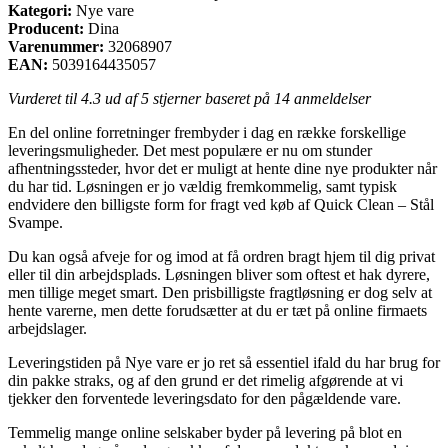
Kategori:
Nye vare
Producent:
Dina
Varenummer:
32068907
EAN:
5039164435057
Vurderet til
4.3
ud af 5 stjerner baseret på
14
anmeldelser
En del online forretninger frembyder i dag en række forskellige
leveringsmuligheder. Det mest populære er nu om stunder
afhentningssteder, hvor det er muligt at hente dine nye produkter når
du har tid. Løsningen er jo vældig fremkommelig, samt typisk
endvidere den billigste form for fragt ved køb af Quick Clean – Stål
Svampe.
Du kan også afveje for og imod at få ordren bragt hjem til dig privat
eller til din arbejdsplads. Løsningen bliver som oftest et hak dyrere,
men tillige meget smart. Den prisbilligste fragtløsning er dog selv at
hente varerne, men dette forudsætter at du er tæt på online firmaets
arbejdslager.
Leveringstiden på Nye vare er jo ret så essentiel ifald du har brug for
din pakke straks, og af den grund er det rimelig afgørende at vi
tjekker den forventede leveringsdato for den pågældende vare.
Temmelig mange online selskaber byder på levering på blot en