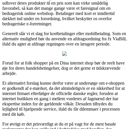
udlover deres produkter til en pris som kan virke umådelig
favorabel, så kan det mange gange være et faresignal om en
bedragerisk online webshop. Betalinger med kort er imidlertid
dækket ind under en forordning, hvilket beskytter os overfor
bedrageriske e-forretninger.
Generelt slår vi et slag for kortbetalinger eller mobilbetaling. Som en
alternativ mulighed bør du anvende en afdragsordning fra fx ViaBill,
ifald du agter at afdrage regningen over en længere periode.
Forud for at folk shopper på en Dina internet shop bør de reelt have
øje for deres handelsbetingelser, dog er det gerne et tidskrævende
arbejde.
Et alternativt forslag kunne derfor være at undersøge om e-shoppen
er godkendt af e-mærket, da det almindeligvis er en sikkerhed for at
internet firmaet efterfølger de officielle danske regler, foruden at
internet butikken en gang i mellem vurderes af fagmænd der har
ekspertise inden for de gældende vilkår. Desuden tilbydes du
lejlighed til hjælpende service, ifald du får dilemmaer i processen
med dit køb.
For øvrigt er det prisværdigt at du er på vagt for de mest basale