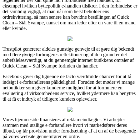
reglementer der kan spille ind i forbindelse med handlen, for
eksempel hvilken byttepolitik e-handlen tilsikrer. I den forbindelse er
det samtidig vigtigt, at man når som helst beholder ens
ordrekvittering, så man senere kan bevidne bestillingen af Quick
Clean – Stål Svampe, uanset om man leder efter en vare til en mand
eller kvinde.
Trustpilot genererer aldeles gunstige genveje til at gøre dig bekendt
med flere øvrige forbrugeres reflektioner og af den grund er det
anbefalelsesværdigt, at du gennemgår internet butikkens omtaler af
Quick Clean – Stål Svampe forinden du handler.
Facebook giver dig lignende de facto værdifulde chancer for at få
indsigt i e-forhandlerens pålidelighed. Foruden det møder vi mange
netbutikker som giver kunderne mulighed for at formulere en
evaluering af virksomhedens service, hvilket ydermere kan benyttes
til at få et indtryk af tidligere kunders oplevelser.
Vores hjemmeside finansieres af reklameindtægter. Vi arbejder
sammen med utallige e-forhandlere hvori vi markedsfører deres
tilbud, og får provision under forudsætning af at en af de besøgende
på vores website gennemfører en ordre.