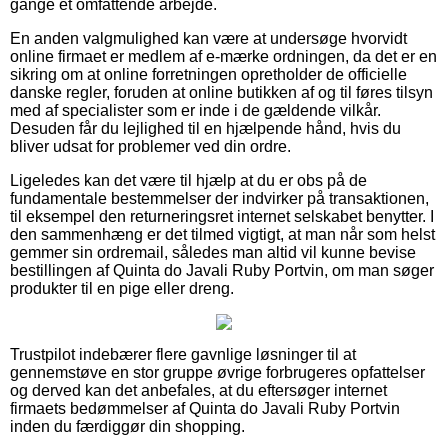
gange et omfattende arbejde.
En anden valgmulighed kan være at undersøge hvorvidt
online firmaet er medlem af e-mærke ordningen, da det er en
sikring om at online forretningen opretholder de officielle
danske regler, foruden at online butikken af og til føres tilsyn
med af specialister som er inde i de gældende vilkår.
Desuden får du lejlighed til en hjælpende hånd, hvis du
bliver udsat for problemer ved din ordre.
Ligeledes kan det være til hjælp at du er obs på de
fundamentale bestemmelser der indvirker på transaktionen,
til eksempel den returneringsret internet selskabet benytter. I
den sammenhæng er det tilmed vigtigt, at man når som helst
gemmer sin ordremail, således man altid vil kunne bevise
bestillingen af Quinta do Javali Ruby Portvin, om man søger
produkter til en pige eller dreng.
Trustpilot indebærer flere gavnlige løsninger til at
gennemstøve en stor gruppe øvrige forbrugeres opfattelser
og derved kan det anbefales, at du eftersøger internet
firmaets bedømmelser af Quinta do Javali Ruby Portvin
inden du færdiggør din shopping.