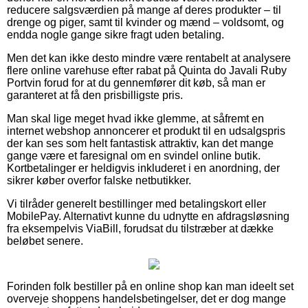
reducere salgsværdien på mange af deres produkter – til
drenge og piger, samt til kvinder og mænd – voldsomt, og
endda nogle gange sikre fragt uden betaling.
Men det kan ikke desto mindre være rentabelt at analysere
flere online varehuse efter rabat på Quinta do Javali Ruby
Portvin forud for at du gennemfører dit køb, så man er
garanteret at få den prisbilligste pris.
Man skal lige meget hvad ikke glemme, at såfremt en
internet webshop annoncerer et produkt til en udsalgspris
der kan ses som helt fantastisk attraktiv, kan det mange
gange være et faresignal om en svindel online butik.
Kortbetalinger er heldigvis inkluderet i en anordning, der
sikrer køber overfor falske netbutikker.
Vi tilråder generelt bestillinger med betalingskort eller
MobilePay. Alternativt kunne du udnytte en afdragsløsning
fra eksempelvis ViaBill, forudsat du tilstræber at dække
beløbet senere.
Forinden folk bestiller på en online shop kan man ideelt set
overveje shoppens handelsbetingelser, det er dog mange