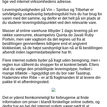
lige ved internet virksomhedens adresse.
Leveringshastigheden på Vin – Spiritus og Tilbehør er
selvfølgelig usædvanlig betydningsfuld hvis du har brug for
varen med det samme, og derfor er det helt på sin plads at
du studerer leveringstidspunktet ved den relevante vare.
Masser af online varehuse tilbyder 1 dags levering på en
række varenumre, eksempelvis Quinta do Javali Ruby
Portvin, men vær vagtsom da det regnes ud fra at
bestillingen gennemføres tidligere end et angivent
klokkeslæt, så de højst sandsynligt kan nå at få bestillingen
afsendt inden lagermedarbejderne har fri.
Flere internet outlets byder på fragt uden beregning, men i
reglen kun såfremt du shopper for et konkret beløb. Ellers
skal du vælge den prisbilligste leveringstype, hvilket i
mange tilfælde – ligegyldigt om du bor nær Taastrup,
Haderslev eller Ribe – er at få fragtmanden til at levere din
pakke til et afhentningssted.
Det er yderst fremkommeligt for forbrugerne at finde
information om priser i blandt forskellige online outlets, og
derfor har en hel del internet outlets været nødt til at