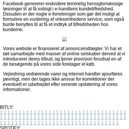
Facebook genererer endvidere temmelig hensigtsmæssige
løsninger til at få indsigt i e-handlens kundetilfredshed.
Desuden er der nogle e-forretninger som gør det muligt at
formulere en vurdering af virksomhedens service, som også
burde benyttes til at få et indtryk af tilfredsheden hos
kunderne.
Vores website er finansieret af annonceindtægter. Vi har et
tæt samarbejde med masser af online selskaber derved at vi
introducerer deres tilbud, og tjener provision forudsat en af
de besøgende på vores side foretager et køb.
Vejledning vedrørende varer og internet handler ajourføres
jævnligt, men der tages ikke ansvar for korrektioner der
eventuelt er udarbejdet efter seneste opdatering af vores
informationer.
BITLY:
1
1
1
1
1
1
1
1
1
1
1
1
1
1
1
1
1
1
1
1
1
1
1
1
1
1
1
1
1
1
1
1
1
1
1
1
1
1
1
1
1
1
1
1
1
1
1
1
1
1
1
1
1
1
1
1
1
1
1
1
1
1
1
1
1
1
1
1
1
1
1
1
1
1
1
1
1
1
1
1
1
1
1
1
1
1
1
1
1
1
1
1
1
1
1
1
1
1
1
1
SPOTIFY: