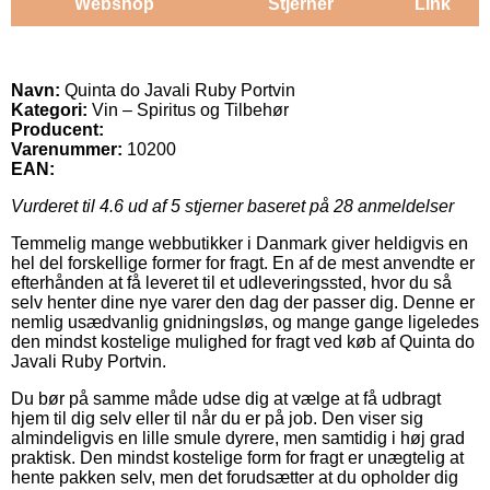
Webshop
Stjerner
Link
Navn:
Quinta do Javali Ruby Portvin
Kategori:
Vin – Spiritus og Tilbehør
Producent:
Varenummer:
10200
EAN:
Vurderet til
4.6
ud af 5 stjerner baseret på
28
anmeldelser
Temmelig mange webbutikker i Danmark giver heldigvis en
hel del forskellige former for fragt. En af de mest anvendte er
efterhånden at få leveret til et udleveringssted, hvor du så
selv henter dine nye varer den dag der passer dig. Denne er
nemlig usædvanlig gnidningsløs, og mange gange ligeledes
den mindst kostelige mulighed for fragt ved køb af Quinta do
Javali Ruby Portvin.
Du bør på samme måde udse dig at vælge at få udbragt
hjem til dig selv eller til når du er på job. Den viser sig
almindeligvis en lille smule dyrere, men samtidig i høj grad
praktisk. Den mindst kostelige form for fragt er unægtelig at
hente pakken selv, men det forudsætter at du opholder dig