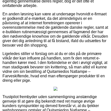
egentlig gennemlæse deres regler, dog er det ofte et
omfattende arbejde.
En anden løsning kan være at undersøge hvorvidt e-firmaet
er godkendt af e-mærket, da det almindeligvis er en
påvisning af at internet forretningen opererer i
overensstemmelse med de gældende danske regler, samt at
e-butikken rutinemæssigt gennemses af fagmænd der har
den nødvendige knowhow om de gældende vilkår. Desuden
giver det dig anledning til at få bistand, ifald du udsættes for
besvær ved din shopping.
Ligeledes stiller vi forslag om at du er obs på de primære
vilkår der kan influere på handlen, som fx den returret e-
handlen kører med. I den forbindelse er det i øvrigt vigtigt, at
man stadigvæk bevarer sin kvittering, så man altid vil kunne
vidne om sin bestilling af Quitamiedos Natlampe –
Farveskiftende, hvad end man efterspørger produkter til en
dreng eller pige.
Trustpilot frembyder uden sammenligning anstændige
genveje til at gøre dig bekendt med ret mange øvrige
kunders synspunkter og derved foreslår vi, at du tjekker
webshoppens omtaler af Quitamiedos Natlampe –