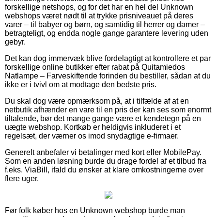
forskellige netshops, og for det har en hel del Unknown
webshops været nødt til at trykke prisniveauet på deres
varer – til babyer og børn, og samtidig til herrer og damer –
betragteligt, og endda nogle gange garantere levering uden
gebyr.
Det kan dog immervæk blive fordelagtigt at kontrollere et par
forskellige online butikker efter rabat på Quitamiedos
Natlampe – Farveskiftende forinden du bestiller, sådan at du
ikke er i tvivl om at modtage den bedste pris.
Du skal dog være opmærksom på, at i tilfælde af at en
netbutik afhænder en vare til en pris der kan ses som enormt
tiltalende, bør det mange gange være et kendetegn på en
uægte webshop. Kortkøb er heldigvis inkluderet i et
regelsæt, der værner os imod snydagtige e-firmaer.
Generelt anbefaler vi betalinger med kort eller MobilePay.
Som en anden løsning burde du drage fordel af et tilbud fra
f.eks. ViaBill, ifald du ønsker at klare omkostningerne over
flere uger.
Før folk køber hos en Unknown webshop burde man