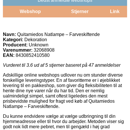
Bedst anmeldte webshops
Webshop
Stjerner
Link
Navn:
Quitamiedos Natlampe – Farveskiftende
Kategori:
Dekoration
Producent:
Unknown
Varenummer:
32068908
EAN:
8430852410580
Vurderet til
3.6
ud af 5 stjerner baseret på
47
anmeldelser
Adskillige online webshops udlover nu om stunder diverse
forskellige leveringstyper. En af favoritterne er i øjeblikket
levering til en pakkeshop, som giver dig fleksibiliteten til at
hente dine nye varer når du har tid. Den er nemlig
ualmindeligt simpel, samt oftest ligeledes den mest
prisbevidste mulighed for fragt ved køb af Quitamiedos
Natlampe – Farveskiftende.
Du kunne endvidere vælge at vælge udbringning til din
hjemmeadresse eller til hvor du arbejder. Metoden viser sig
godt nok lidt mere pebret, men til gengæld i høj grad