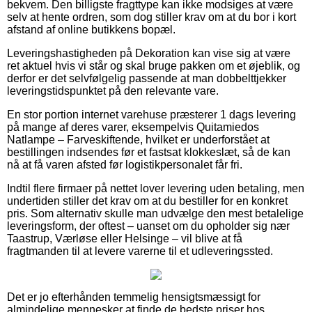
bekvem. Den billigste fragttype kan ikke modsiges at være
selv at hente ordren, som dog stiller krav om at du bor i kort
afstand af online butikkens bopæl.
Leveringshastigheden på Dekoration kan vise sig at være
ret aktuel hvis vi står og skal bruge pakken om et øjeblik, og
derfor er det selvfølgelig passende at man dobbelttjekker
leveringstidspunktet på den relevante vare.
En stor portion internet varehuse præsterer 1 dags levering
på mange af deres varer, eksempelvis Quitamiedos
Natlampe – Farveskiftende, hvilket er underforstået at
bestillingen indsendes før et fastsat klokkeslæt, så de kan
nå at få varen afsted før logistikpersonalet får fri.
Indtil flere firmaer på nettet lover levering uden betaling, men
undertiden stiller det krav om at du bestiller for en konkret
pris. Som alternativ skulle man udvælge den mest betalelige
leveringsform, der oftest – uanset om du opholder sig nær
Taastrup, Værløse eller Helsinge – vil blive at få
fragtmanden til at levere varerne til et udleveringssted.
Det er jo efterhånden temmelig hensigtsmæssigt for
almindelige mennesker at finde de bedste priser hos