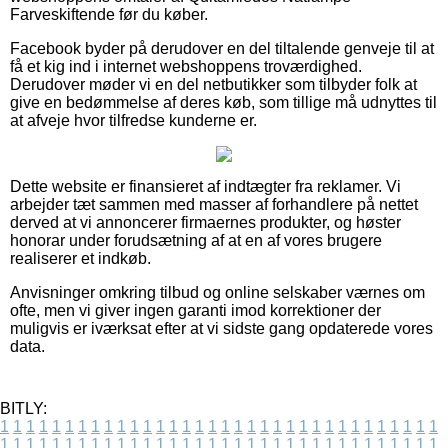
Farveskiftende før du køber.
Facebook byder på derudover en del tiltalende genveje til at
få et kig ind i internet webshoppens troværdighed.
Derudover møder vi en del netbutikker som tilbyder folk at
give en bedømmelse af deres køb, som tillige må udnyttes til
at afveje hvor tilfredse kunderne er.
Dette website er finansieret af indtægter fra reklamer. Vi
arbejder tæt sammen med masser af forhandlere på nettet
derved at vi annoncerer firmaernes produkter, og høster
honorar under forudsætning af at en af vores brugere
realiserer et indkøb.
Anvisninger omkring tilbud og online selskaber værnes om
ofte, men vi giver ingen garanti imod korrektioner der
muligvis er iværksat efter at vi sidste gang opdaterede vores
data.
BITLY:
1
1
1
1
1
1
1
1
1
1
1
1
1
1
1
1
1
1
1
1
1
1
1
1
1
1
1
1
1
1
1
1
1
1
1
1
1
1
1
1
1
1
1
1
1
1
1
1
1
1
1
1
1
1
1
1
1
1
1
1
1
1
1
1
1
1
1
1