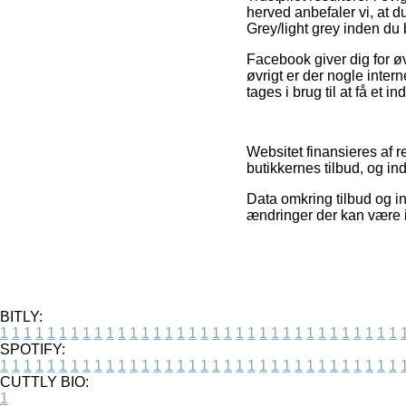
herved anbefaler vi, at
Grey/light grey inden du b
Facebook giver dig for øv
øvrigt er der nogle inter
tages i brug til at få et i
Websitet finansieres af 
butikkernes tilbud, og i
Data omkring tilbud og i
ændringer der kan være i
BITLY:
1
1
1
1
1
1
1
1
1
1
1
1
1
1
1
1
1
1
1
1
1
1
1
1
1
1
1
1
1
1
1
1
1
1
SPOTIFY:
1
1
1
1
1
1
1
1
1
1
1
1
1
1
1
1
1
1
1
1
1
1
1
1
1
1
1
1
1
1
1
1
1
1
CUTTLY BIO:
1