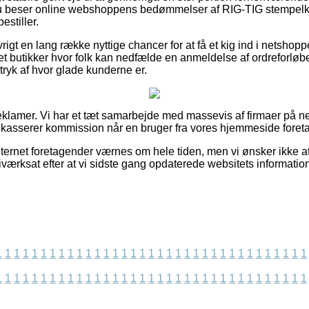
 du beser online webshoppens bedømmelser af RIG-TIG stempelk
estiller.
rigt en lang række nyttige chancer for at få et kig ind i netshop
net butikker hvor folk kan nedfælde en anmeldelse af ordreforløb
ndtryk af hvor glade kunderne er.
reklamer. Vi har et tæt samarbejde med massevis af firmaer på n
ndkasserer kommission når en bruger fra vores hjemmeside foreta
nternet foretagender værnes om hele tiden, men vi ønsker ikke at
værksat efter at vi sidste gang opdaterede websitets information
1
1
1
1
1
1
1
1
1
1
1
1
1
1
1
1
1
1
1
1
1
1
1
1
1
1
1
1
1
1
1
1
1
1
1
1
1
1
1
1
1
1
1
1
1
1
1
1
1
1
1
1
1
1
1
1
1
1
1
1
1
1
1
1
1
1
1
1
1
1