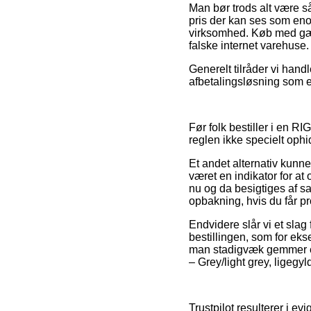
Man bør trods alt være så
pris der kan ses som eno
virksomhed. Køb med gæng
falske internet varehuse.
Generelt tilråder vi hand
afbetalingsløsning som ek
Før folk bestiller i en R
reglen ikke specielt oph
Et andet alternativ kunne
været en indikator for a
nu og da besigtiges af s
opbakning, hvis du får pr
Endvidere slår vi et slag
bestillingen, som for eksem
man stadigvæk gemmer ens
– Grey/light grey, ligegyl
Trustpilot resulterer i e