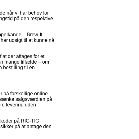
e når vi har behov for
ingstid på den respektive
mpelkande – Brew-It –
 har udsigt til at kunne nå
at der aftages for et
m i mange tilfælde – om
bestilling til en
r på forskellige online
 at sænke salgsværdien på
ere levering uden
batkoder på RIG-TIG
 sikker på at antage den