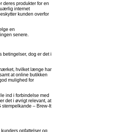
r deres produkter for en
uærlig internet
beskytter kunden overfor
vælge en
ningen senere.
 betingelser, dog er det i
mærket, hvilket længe har
samt at online butikken
 god mulighed for
le ind i forbindelse med
r det i øvrigt relevant, at
G stempelkande – Brew-It
e kunders opfattelser og