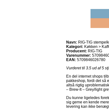
Navn:
RIG-TIG stempelka
Kategori:
Køkken > Kaff
Producent:
RIG-TIG
Varenummer:
5709846
EAN:
5709846026780
Vurderet til
3.5
ud af 5 st
En del internet shops til
pakkeshop, fordi det så e
altså rigtig uproblemati
– Brew-It – Grey/light gre
Du kunne ligeledes foretræ
sig gerne en kende mere 
levering kan ikke benægt