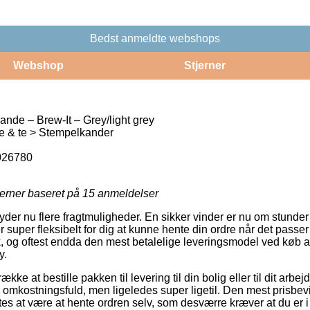
Bedst anmeldte webshops
Webshop
Stjerner
nde – Brew-It – Grey/light grey
e & te > Stempelkander
026780
jerner baseret på
15
anmeldelser
byder nu flere fragtmuligheder. En sikker vinder er nu om stunder 
r super fleksibelt for dig at kunne hente din ordre når det passe
sk, og oftest endda den mest betalelige leveringsmodel ved køb
y.
kke at bestille pakken til levering til din bolig eller til dit arbe
omkostningsfuld, men ligeledes super ligetil. Den mest prisbev
es at være at hente ordren selv, som desværre kræver at du er i