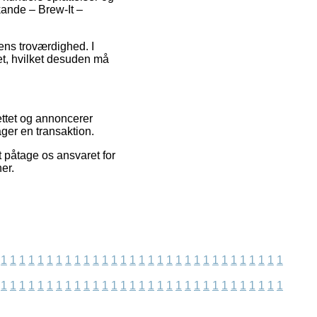
ande – Brew-It –
pens troværdighed. I
et, hvilket desuden må
ettet og annoncerer
ger en transaktion.
 påtage os ansvaret for
er.
1
1
1
1
1
1
1
1
1
1
1
1
1
1
1
1
1
1
1
1
1
1
1
1
1
1
1
1
1
1
1
1
1
1
1
1
1
1
1
1
1
1
1
1
1
1
1
1
1
1
1
1
1
1
1
1
1
1
1
1
1
1