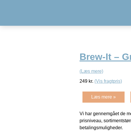
Brew-It – G
(Læs mere)
249
kr.
(Vis fragtpris)
Læs mere »
Vi har gennemgået de mes
prisniveau, sortimentstø
betalingsmuligheder.