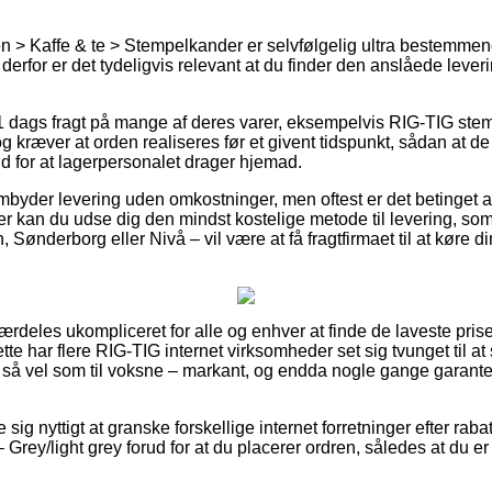
 > Kaffe & te > Stempelkander er selvfølgelig ultra bestemmend
rfor er det tydeligvis relevant at du finder den anslåede lever
 dags fragt på mange af deres varer, eksempelvis RIG-TIG ste
og kræver at orden realiseres før et givent tidspunkt, sådan at de
rud for at lagerpersonalet drager hjemad.
byder levering uden omkostninger, men oftest er det betinget af 
er kan du udse dig den mindst kostelige metode til levering, so
ønderborg eller Nivå – vil være at få fragtfirmaet til at køre din 
særdeles ukompliceret for alle og enhver at finde de laveste prise
ette har flere RIG-TIG internet virksomheder set sig tvunget til
ige så vel som til voksne – markant, og endda nogle gange garant
se sig nyttigt at granske forskellige internet forretninger efter ra
Grey/light grey forud for at du placerer ordren, således at du er