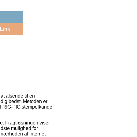
Link
at afsende til en
r dig bedst. Metoden er
 af RIG-TIG stempelkande
jde. Fragtløsningen viser
idste mulighed for
 nærheden af internet