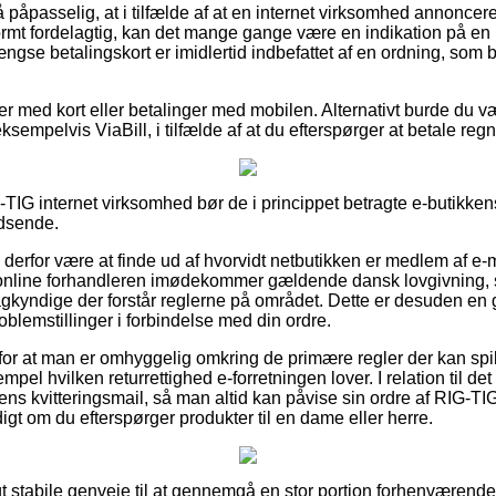
 påpasselig, at i tilfælde af at en internet virksomhed annoncere
rmt fordelagtig, kan det mange gange være en indikation på en 
se betalingskort er imidlertid indbefattet af en ordning, som 
ler med kort eller betalinger med mobilen. Alternativt burde du 
sempelvis ViaBill, i tilfælde af at du efterspørger at betale reg
IG-TIG internet virksomhed bør de i princippet betragte e-butikkens
idsende.
 derfor være at finde ud af hvorvidt netbutikken er medlem af e-
t online forhandleren imødekommer gældende dansk lovgivning, 
agkyndige der forstår reglerne på området. Dette er desuden en
oblemstillinger i forbindelse med din ordre.
 for at man er omhyggelig omkring de primære regler der kan spil
pel hvilken returrettighed e-forretningen lover. I relation til det e
 kvitteringsmail, så man altid kan påvise sin ordre af RIG-TI
digt om du efterspørger produkter til en dame eller herre.
vigt stabile genveje til at gennemgå en stor portion forhenværend