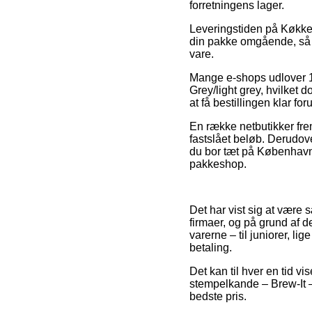
forretningens lager.
Leveringstiden på Køkken
din pakke omgående, så de
vare.
Mange e-shops udlover 1
Grey/light grey, hvilket d
at få bestillingen klar fo
En række netbutikker frem
fastslået beløb. Derudov
du bor tæt på København, S
pakkeshop.
Det har vist sig at være 
firmaer, og på grund af d
varerne – til juniorer, l
betaling.
Det kan til hver en tid vi
stempelkande – Brew-It – 
bedste pris.