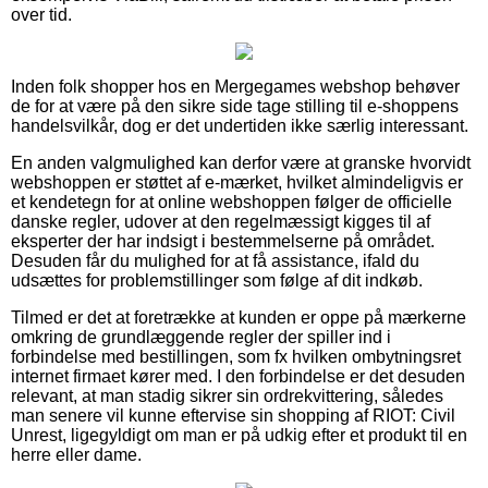
over tid.
Inden folk shopper hos en Mergegames webshop behøver
de for at være på den sikre side tage stilling til e-shoppens
handelsvilkår, dog er det undertiden ikke særlig interessant.
En anden valgmulighed kan derfor være at granske hvorvidt
webshoppen er støttet af e-mærket, hvilket almindeligvis er
et kendetegn for at online webshoppen følger de officielle
danske regler, udover at den regelmæssigt kigges til af
eksperter der har indsigt i bestemmelserne på området.
Desuden får du mulighed for at få assistance, ifald du
udsættes for problemstillinger som følge af dit indkøb.
Tilmed er det at foretrække at kunden er oppe på mærkerne
omkring de grundlæggende regler der spiller ind i
forbindelse med bestillingen, som fx hvilken ombytningsret
internet firmaet kører med. I den forbindelse er det desuden
relevant, at man stadig sikrer sin ordrekvittering, således
man senere vil kunne eftervise sin shopping af RIOT: Civil
Unrest, ligegyldigt om man er på udkig efter et produkt til en
herre eller dame.