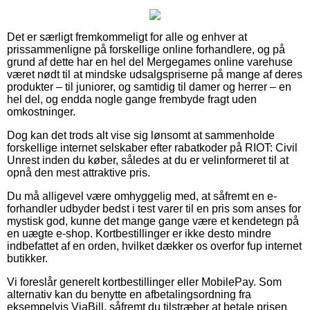
Det er særligt fremkommeligt for alle og enhver at
prissammenligne på forskellige online forhandlere, og på
grund af dette har en hel del Mergegames online varehuse
været nødt til at mindske udsalgspriserne på mange af deres
produkter – til juniorer, og samtidig til damer og herrer – en
hel del, og endda nogle gange frembyde fragt uden
omkostninger.
Dog kan det trods alt vise sig lønsomt at sammenholde
forskellige internet selskaber efter rabatkoder på RIOT: Civil
Unrest inden du køber, således at du er velinformeret til at
opnå den mest attraktive pris.
Du må alligevel være omhyggelig med, at såfremt en e-
forhandler udbyder bedst i test varer til en pris som anses for
mystisk god, kunne det mange gange være et kendetegn på
en uægte e-shop. Kortbestillinger er ikke desto mindre
indbefattet af en orden, hvilket dækker os overfor fup internet
butikker.
Vi foreslår generelt kortbestillinger eller MobilePay. Som
alternativ kan du benytte en afbetalingsordning fra
eksempelvis ViaBill, såfremt du tilstræber at betale prisen