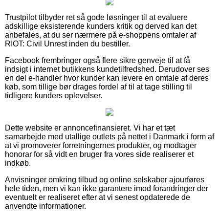
Trustpilot tilbyder ret så gode løsninger til at evaluere
adskillige eksisterende kunders kritik og derved kan det
anbefales, at du ser nærmere på e-shoppens omtaler af
RIOT: Civil Unrest inden du bestiller.
Facebook frembringer også flere sikre genveje til at få
indsigt i internet butikkens kundetilfredshed. Derudover ses
en del e-handler hvor kunder kan levere en omtale af deres
køb, som tillige bør drages fordel af til at tage stilling til
tidligere kunders oplevelser.
Dette website er annoncefinansieret. Vi har et tæt
samarbejde med utallige outlets på nettet i Danmark i form af
at vi promoverer forretningernes produkter, og modtager
honorar for så vidt en bruger fra vores side realiserer et
indkøb.
Anvisninger omkring tilbud og online selskaber ajourføres
hele tiden, men vi kan ikke garantere imod forandringer der
eventuelt er realiseret efter at vi senest opdaterede de
anvendte informationer.