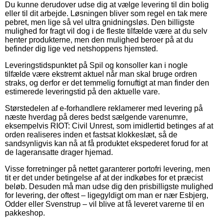
Du kunne derudover udse dig at vælge levering til din bolig
eller til dit arbejde. Løsningen bliver som regel en tak mere
pebret, men lige så vel ultra gnidningsløs. Den billigste
mulighed for fragt vil dog i de fleste tilfælde være at du selv
henter produkterne, men den mulighed beroer på at du
befinder dig lige ved netshoppens hjemsted.
Leveringstidspunktet på Spil og konsoller kan i nogle
tilfælde være ekstremt aktuel når man skal bruge ordren
straks, og derfor er det temmelig fornuftigt at man finder den
estimerede leveringstid på den aktuelle vare.
Størstedelen af e-forhandlere reklamerer med levering på
næste hverdag på deres bedst sælgende varenumre,
eksempelvis RIOT: Civil Unrest, som imidlertid betinges af at
orden realiseres inden et fastsat klokkeslæt, så de
sandsynligvis kan nå at få produktet ekspederet forud for at
de lageransatte drager hjemad.
Visse forretninger på nettet garanterer portofri levering, men
tit er det under betingelse af at der indkøbes for et præcist
beløb. Desuden må man udse dig den prisbilligste mulighed
for levering, der oftest – ligegyldigt om man er nær Esbjerg,
Odder eller Svenstrup – vil blive at få leveret varerne til en
pakkeshop.