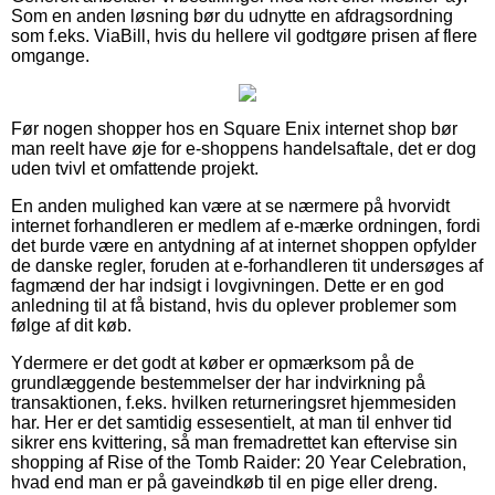
Som en anden løsning bør du udnytte en afdragsordning
som f.eks. ViaBill, hvis du hellere vil godtgøre prisen af flere
omgange.
Før nogen shopper hos en Square Enix internet shop bør
man reelt have øje for e-shoppens handelsaftale, det er dog
uden tvivl et omfattende projekt.
En anden mulighed kan være at se nærmere på hvorvidt
internet forhandleren er medlem af e-mærke ordningen, fordi
det burde være en antydning af at internet shoppen opfylder
de danske regler, foruden at e-forhandleren tit undersøges af
fagmænd der har indsigt i lovgivningen. Dette er en god
anledning til at få bistand, hvis du oplever problemer som
følge af dit køb.
Ydermere er det godt at køber er opmærksom på de
grundlæggende bestemmelser der har indvirkning på
transaktionen, f.eks. hvilken returneringsret hjemmesiden
har. Her er det samtidig essesentielt, at man til enhver tid
sikrer ens kvittering, så man fremadrettet kan eftervise sin
shopping af Rise of the Tomb Raider: 20 Year Celebration,
hvad end man er på gaveindkøb til en pige eller dreng.