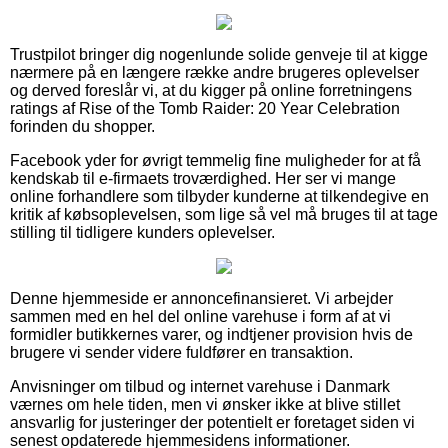
Trustpilot bringer dig nogenlunde solide genveje til at kigge
nærmere på en længere række andre brugeres oplevelser
og derved foreslår vi, at du kigger på online forretningens
ratings af Rise of the Tomb Raider: 20 Year Celebration
forinden du shopper.
Facebook yder for øvrigt temmelig fine muligheder for at få
kendskab til e-firmaets troværdighed. Her ser vi mange
online forhandlere som tilbyder kunderne at tilkendegive en
kritik af købsoplevelsen, som lige så vel må bruges til at tage
stilling til tidligere kunders oplevelser.
Denne hjemmeside er annoncefinansieret. Vi arbejder
sammen med en hel del online varehuse i form af at vi
formidler butikkernes varer, og indtjener provision hvis de
brugere vi sender videre fuldfører en transaktion.
Anvisninger om tilbud og internet varehuse i Danmark
værnes om hele tiden, men vi ønsker ikke at blive stillet
ansvarlig for justeringer der potentielt er foretaget siden vi
senest opdaterede hjemmesidens informationer.