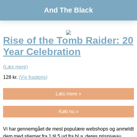
And The Black
Rise of the Tomb Raider: 20
Year Celebration
(Læs mere)
128
kr.
(Vis fragtpris)
Læs mere »
Køb nu »
Vi har gennemgået de mest populære webshops og anmeldt
dem med stjerner fra 1 til 5 ud fra bl.a. deres prisniveau,