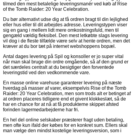
tilmed den mest betalelige leveringsmanér ved køb af Rise
of the Tomb Raider: 20 Year Celebration.
Du bør alternativt udse dig at få ordren bragt til din lejlighed
eller hus eller til dit arbejdes adresse. Leveringstypen viser
sig en gang i mellem lidt mere omkostningsfuld, men til
gengæld vældig fleksibel. Den mest letkøbte slags levering
vil dog i de fleste tilfælde være selv at hente ordren, men det
kræver at du bor tæt på internet webshoppens bopæl.
Antal dages levering på Spil og konsoller er jo super vital
når man skal bruge din ordre omgående, så af den grund er
det særdeles centralt at du besigtiger den forventede
leveringstid ved den vedkommende vare.
En masse online varehuse garanterer levering på næste
hverdag på masser af varer, eksempelvis Rise of the Tomb
Raider: 20 Year Celebration, men som trods alt er betinget af
at ordren placeres tidligere end et givent klokkeslæt, så de
har en chance for at nå at få produkterne skippet afsted
forinden lagermedarbejderne har fri.
En hel del online selskaber præsterer fragt uden betaling,
men ofte kun ifald der købes for en konkret sum. Ellers skal
man vælge den mindst kostelige leveringsversion, som i