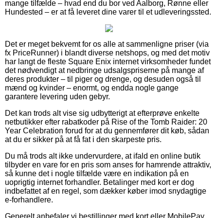
mange tilfælde – hvad end du bor ved Aalborg, Rønne eller
Hundested – er at få leveret dine varer til et udleveringssted.
Det er meget bekvemt for os alle at sammenligne priser (via
fx PriceRunner) i blandt diverse netshops, og med det motiv
har langt de fleste Square Enix internet virksomheder fundet
det nødvendigt at nedbringe udsalgspriserne på mange af
deres produkter – til piger og drenge, og desuden også til
mænd og kvinder – enormt, og endda nogle gange
garantere levering uden gebyr.
Det kan trods alt vise sig udbytterigt at efterprøve enkelte
netbutikker efter rabatkoder på Rise of the Tomb Raider: 20
Year Celebration forud for at du gennemfører dit køb, sådan
at du er sikker på at få fat i den skarpeste pris.
Du må trods alt ikke undervurdere, at ifald en online butik
tilbyder en vare for en pris som anses for hamrende attraktiv,
så kunne det i nogle tilfælde være en indikation på en
uoprigtig internet forhandler. Betalinger med kort er dog
indbefattet af en regel, som dækker køber imod snydagtige
e-forhandlere.
Generelt anbefaler vi bestillinger med kort eller MobilePay.