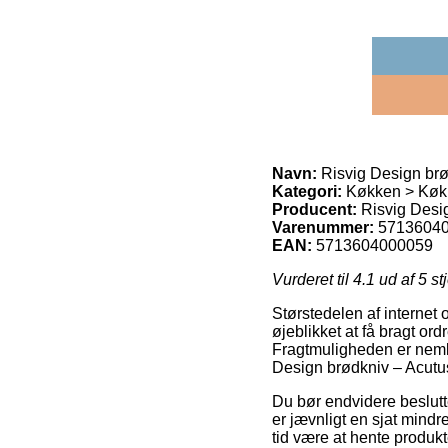
Navn:
Risvig Design brø
Kategori:
Køkken > Køkk
Producent:
Risvig Desi
Varenummer:
5713604
EAN:
5713604000059
Vurderet til
4.1
ud af 5 st
Størstedelen af internet 
øjeblikket at få bragt or
Fragtmuligheden er nemli
Design brødkniv – Acutu
Du bør endvidere beslutte
er jævnligt en sjat mindre
tid være at hente produk