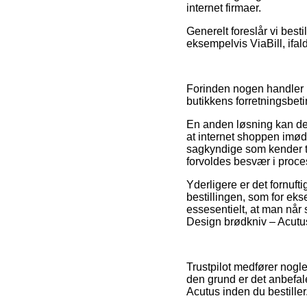
internet firmaer.
Generelt foreslår vi best
eksempelvis ViaBill, ifald
Forinden nogen handler i
butikkens forretningsbet
En anden løsning kan derf
at internet shoppen imød
sagkyndige som kender ti
forvoldes besvær i proc
Yderligere er det fornuft
bestillingen, som for ekse
essesentielt, at man når 
Design brødkniv – Acutus
Trustpilot medfører nogl
den grund er det anbefal
Acutus inden du bestiller