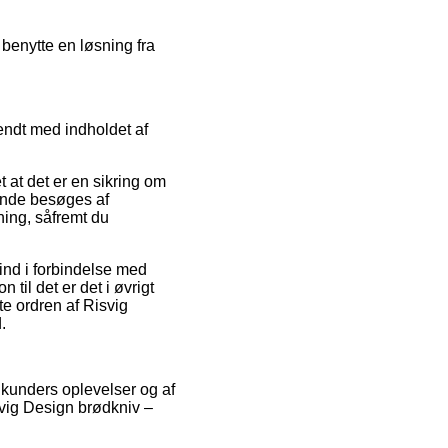
 benytte en løsning fra
endt med indholdet af
 at det er en sikring om
bende besøges af
ning, såfremt du
ind i forbindelse med
 til det er det i øvrigt
te ordren af Risvig
.
 kunders oplevelser og af
svig Design brødkniv –