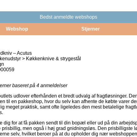
Bedst anmeldte webshops
Webshop
Stjerner
dkniv – Acutus
enudstyr > Køkkenknive & strygestål
gn
000059
jerner baseret på
4
anmeldelser
outlets udlover efterhånden et bredt udvalg af fragtløsninger. De
dren til en pakkeshop, hvor du selv kan afhente de købte varer d
g meget praktisk, samt ofte ligeledes den mest betalelige fragt
s.
 dig for at få pakken sendt til din bopæl eller ud på din arbejd
 prisbillig, men også i høj grad gnidningsløs. Den prisbilligste l
terne selv, hvilket beroer på at du opholder dig nær webshoppens