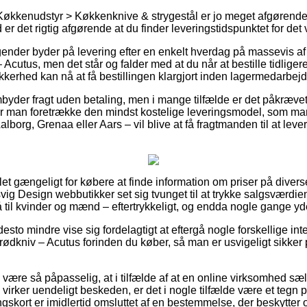
Køkkenudstyr > Køkkenknive & strygestål er jo meget afgørende
d er det rigtig afgørende at du finder leveringstidspunktet for 
gender byder på levering efter en enkelt hverdag på massevis 
Acutus, men det står og falder med at du når at bestille tidligere
kerhed kan nå at få bestillingen klargjort inden lagermedarbejd
mbyder fragt uden betaling, men i mange tilfælde er det påkrævet
 bør man foretrække den mindst kostelige leveringsmodel, som 
borg, Grenaa eller Aars – vil blive at få fragtmanden til at lever
 let gængeligt for købere at finde information om priser på diver
vig Design webbutikker set sig tvunget til at trykke salgsværdien
til kvinder og mænd – eftertrykkeligt, og endda nogle gange yde 
esto mindre vise sig fordelagtigt at eftergå nogle forskellige int
rødkniv – Acutus forinden du køber, så man er usvigeligt sikker 
ære så påpasselig, at i tilfælde af at en online virksomhed sælg
virker uendeligt beskeden, er det i nogle tilfælde være et tegn på
kort er imidlertid omsluttet af en bestemmelse, der beskytter 