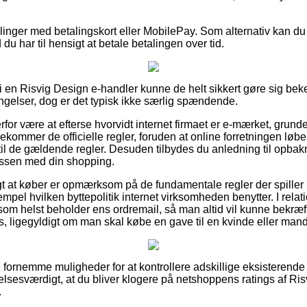
illinger med betalingskort eller MobilePay. Som alternativ kan du
 du har til hensigt at betale betalingen over tid.
 en Risvig Design e-handler kunne de helt sikkert gøre sig bek
ingelser, dog er det typisk ikke særlig spændende.
or være at efterse hvorvidt internet firmaet er e-mærket, grundet
ekommer de officielle regler, foruden at online forretningen lø
l de gældende regler. Desuden tilbydes du anledning til opbak
essen med din shopping.
igt at køber er opmærksom på de fundamentale regler der spiller 
mpel hvilken byttepolitik internet virksomheden benytter. I relation
som helst beholder ens ordremail, så man altid vil kunne bekræf
, ligegyldigt om man skal købe en gave til en kvinde eller mand
e fornemme muligheder for at kontrollere adskillige eksisterende
elsesværdigt, at du bliver klogere på netshoppens ratings af Ri
.