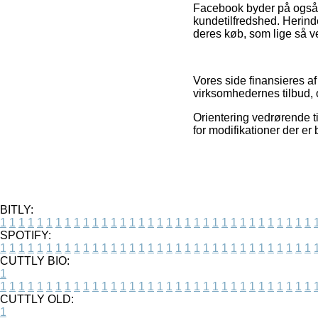
Facebook byder på også 
kundetilfredshed. Herind
deres køb, som lige så vel
Vores side finansieres a
virksomhedernes tilbud, 
Orientering vedrørende t
for modifikationer der er
BITLY:
1
1
1
1
1
1
1
1
1
1
1
1
1
1
1
1
1
1
1
1
1
1
1
1
1
1
1
1
1
1
1
1
1
1
SPOTIFY:
1
1
1
1
1
1
1
1
1
1
1
1
1
1
1
1
1
1
1
1
1
1
1
1
1
1
1
1
1
1
1
1
1
1
CUTTLY BIO:
1
1
1
1
1
1
1
1
1
1
1
1
1
1
1
1
1
1
1
1
1
1
1
1
1
1
1
1
1
1
1
1
1
1
1
CUTTLY OLD:
1