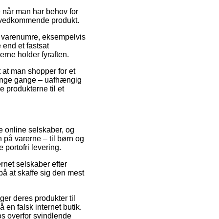
 når man har behov for
det vedkommende produkt.
af varenumre, eksempelvis
 end et fastsat
erne holder fyraften.
 at man shopper for et
mange gange – uafhængig
e produkterne til et
se online selskaber, og
 på varerne – til børn og
portofri levering.
ernet selskaber efter
på at skaffe sig den mest
er deres produkter til
 en falsk internet butik.
os overfor svindlende