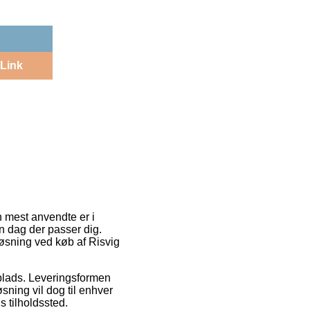
Link
n mest anvendte er i
en dag der passer dig.
løsning ved køb af Risvig
splads. Leveringsformen
øsning vil dog til enhver
 tilholdssted.