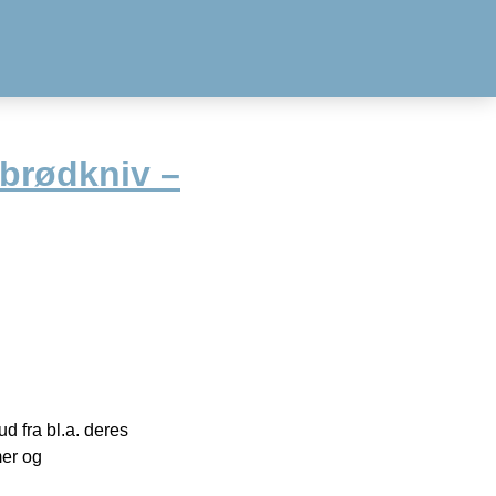
 brødkniv –
 fra bl.a. deres
mer og