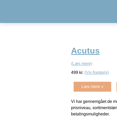
Acutus
(Læs mere)
499
kr.
(Vis fragtpris)
Læs mere »
Vi har gennemgået de mes
prisniveau, sortimentstø
betalingsmuligheder.