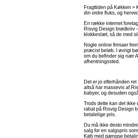
Fragttiden på Køkken > 
din ordre fluks, og herve
En række internet foreta
Risvig Design brødkniv – 
klokkeslæt, så de med sik
Nogle online firmaer fre
præcist beløb. I øvrigt
om du befinder sig nær Aal
afhentningssted.
Det er jo efterhånden ret
altså har massevis af Ris
babyer, og desuden også 
Trods dette kan det ikke d
rabat på Risvig Design b
betalelige pris.
Du må ikke desto mindre v
salg for en salgspris som 
Køb med gængse betalings