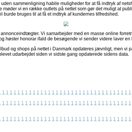
uden sammenligning habile muligheder for at få indtryk af net
e møder vi en række outlets på nettet som gør det muligt at publ
 burde bruges til at få et indtryk af kundernes tilfredshed.
f annonceindtægter. Vi samarbejder med en masse online forretn
og høster honorar ifald de besøgende vi sender videre laver en
ilbud og shops på nettet i Danmark opdateres jævnligt, men vi p
 blevet udarbejdet siden vi sidste gang opdaterede sidens data.
1
1
1
1
1
1
1
1
1
1
1
1
1
1
1
1
1
1
1
1
1
1
1
1
1
1
1
1
1
1
1
1
1
1
1
1
1
1
1
1
1
1
1
1
1
1
1
1
1
1
1
1
1
1
1
1
1
1
1
1
1
1
1
1
1
1
1
1
1
1
1
1
1
1
1
1
1
1
1
1
1
1
1
1
1
1
1
1
1
1
1
1
1
1
1
1
1
1
1
1
1
1
1
1
1