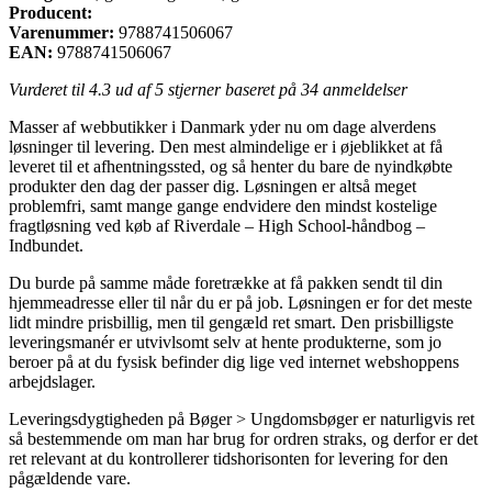
Producent:
Varenummer:
9788741506067
EAN:
9788741506067
Vurderet til
4.3
ud af 5 stjerner baseret på
34
anmeldelser
Masser af webbutikker i Danmark yder nu om dage alverdens
løsninger til levering. Den mest almindelige er i øjeblikket at få
leveret til et afhentningssted, og så henter du bare de nyindkøbte
produkter den dag der passer dig. Løsningen er altså meget
problemfri, samt mange gange endvidere den mindst kostelige
fragtløsning ved køb af Riverdale – High School-håndbog –
Indbundet.
Du burde på samme måde foretrække at få pakken sendt til din
hjemmeadresse eller til når du er på job. Løsningen er for det meste
lidt mindre prisbillig, men til gengæld ret smart. Den prisbilligste
leveringsmanér er utvivlsomt selv at hente produkterne, som jo
beroer på at du fysisk befinder dig lige ved internet webshoppens
arbejdslager.
Leveringsdygtigheden på Bøger > Ungdomsbøger er naturligvis ret
så bestemmende om man har brug for ordren straks, og derfor er det
ret relevant at du kontrollerer tidshorisonten for levering for den
pågældende vare.