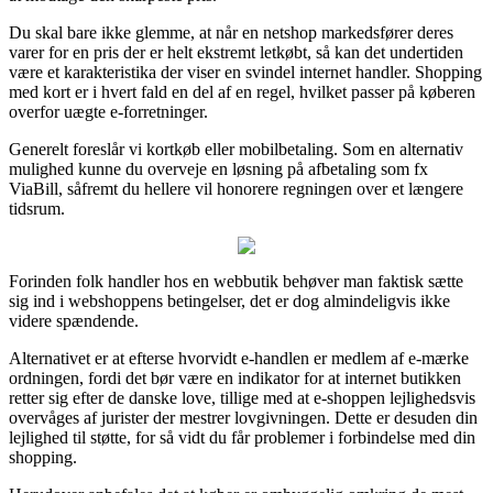
Du skal bare ikke glemme, at når en netshop markedsfører deres
varer for en pris der er helt ekstremt letkøbt, så kan det undertiden
være et karakteristika der viser en svindel internet handler. Shopping
med kort er i hvert fald en del af en regel, hvilket passer på køberen
overfor uægte e-forretninger.
Generelt foreslår vi kortkøb eller mobilbetaling. Som en alternativ
mulighed kunne du overveje en løsning på afbetaling som fx
ViaBill, såfremt du hellere vil honorere regningen over et længere
tidsrum.
Forinden folk handler hos en webbutik behøver man faktisk sætte
sig ind i webshoppens betingelser, det er dog almindeligvis ikke
videre spændende.
Alternativet er at efterse hvorvidt e-handlen er medlem af e-mærke
ordningen, fordi det bør være en indikator for at internet butikken
retter sig efter de danske love, tillige med at e-shoppen lejlighedsvis
overvåges af jurister der mestrer lovgivningen. Dette er desuden din
lejlighed til støtte, for så vidt du får problemer i forbindelse med din
shopping.