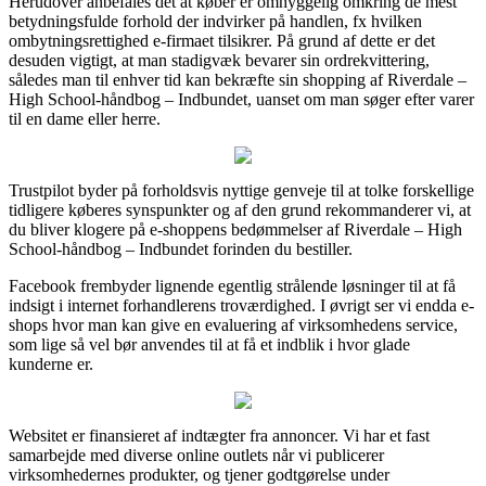
Herudover anbefales det at køber er omhyggelig omkring de mest
betydningsfulde forhold der indvirker på handlen, fx hvilken
ombytningsrettighed e-firmaet tilsikrer. På grund af dette er det
desuden vigtigt, at man stadigvæk bevarer sin ordrekvittering,
således man til enhver tid kan bekræfte sin shopping af Riverdale –
High School-håndbog – Indbundet, uanset om man søger efter varer
til en dame eller herre.
Trustpilot byder på forholdsvis nyttige genveje til at tolke forskellige
tidligere køberes synspunkter og af den grund rekommanderer vi, at
du bliver klogere på e-shoppens bedømmelser af Riverdale – High
School-håndbog – Indbundet forinden du bestiller.
Facebook frembyder lignende egentlig strålende løsninger til at få
indsigt i internet forhandlerens troværdighed. I øvrigt ser vi endda e-
shops hvor man kan give en evaluering af virksomhedens service,
som lige så vel bør anvendes til at få et indblik i hvor glade
kunderne er.
Websitet er finansieret af indtægter fra annoncer. Vi har et fast
samarbejde med diverse online outlets når vi publicerer
virksomhedernes produkter, og tjener godtgørelse under