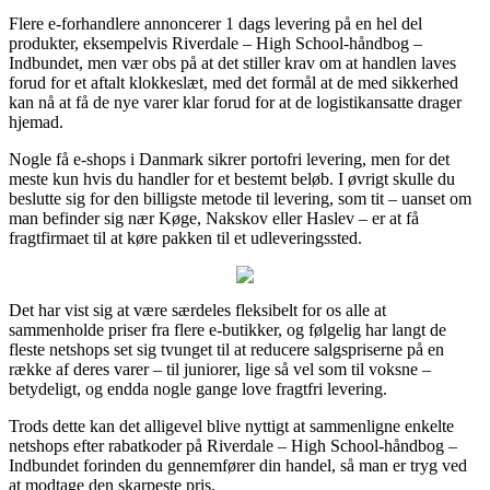
Flere e-forhandlere annoncerer 1 dags levering på en hel del
produkter, eksempelvis Riverdale – High School-håndbog –
Indbundet, men vær obs på at det stiller krav om at handlen laves
forud for et aftalt klokkeslæt, med det formål at de med sikkerhed
kan nå at få de nye varer klar forud for at de logistikansatte drager
hjemad.
Nogle få e-shops i Danmark sikrer portofri levering, men for det
meste kun hvis du handler for et bestemt beløb. I øvrigt skulle du
beslutte sig for den billigste metode til levering, som tit – uanset om
man befinder sig nær Køge, Nakskov eller Haslev – er at få
fragtfirmaet til at køre pakken til et udleveringssted.
Det har vist sig at være særdeles fleksibelt for os alle at
sammenholde priser fra flere e-butikker, og følgelig har langt de
fleste netshops set sig tvunget til at reducere salgspriserne på en
række af deres varer – til juniorer, lige så vel som til voksne –
betydeligt, og endda nogle gange love fragtfri levering.
Trods dette kan det alligevel blive nyttigt at sammenligne enkelte
netshops efter rabatkoder på Riverdale – High School-håndbog –
Indbundet forinden du gennemfører din handel, så man er tryg ved
at modtage den skarpeste pris.