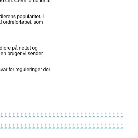
36 cm. Crem forud for at
lerens popularitet. I
f ordreforløbet, som
dlere på nettet og
den bruger vi sender
var for reguleringer der
1
1
1
1
1
1
1
1
1
1
1
1
1
1
1
1
1
1
1
1
1
1
1
1
1
1
1
1
1
1
1
1
1
1
1
1
1
1
1
1
1
1
1
1
1
1
1
1
1
1
1
1
1
1
1
1
1
1
1
1
1
1