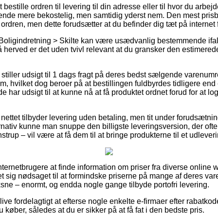
bestille ordren til levering til din adresse eller til hvor du arbe
kende mere bekostelig, men samtidig yderst nem. Den mest prisb
 ordren, men dette forudsætter at du befinder dig tæt på internet 
 Boligindretning > Skilte kan være usædvanlig bestemmende ifa
å herved er det uden tvivl relevant at du gransker den estimered
 stiller udsigt til 1 dags fragt på deres bedst sælgende varenum
, hvilket dog beroer på at bestillingen fuldbyrdes tidligere end e
e har udsigt til at kunne nå at få produktet ordnet forud for at l
nettet tilbyder levering uden betaling, men tit under forudsætnin
nativ kunne man snuppe den billigste leveringsversion, der oft
trup – vil være at få dem til at bringe produkterne til et udlever
 internetbrugere at finde information om priser fra diverse online
set sig nødsaget til at formindske priserne på mange af deres vare
ksne – enormt, og endda nogle gange tilbyde portofri levering.
ve fordelagtigt at efterse nogle enkelte e-firmaer efter rabatkode
øber, således at du er sikker på at få fat i den bedste pris.