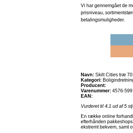
Vi har gennemgået de mes
prisniveau, sortimentstø
betalingsmuligheder.
Navn:
Skilt Cities træ 
Kategori:
Boligindretning
Producent:
Varenummer:
4576-599
EAN:
Vurderet til
4.1
ud af 5 st
En række online forhandl
efterhånden pakkeshops, 
ekstremt bekvem, samt of