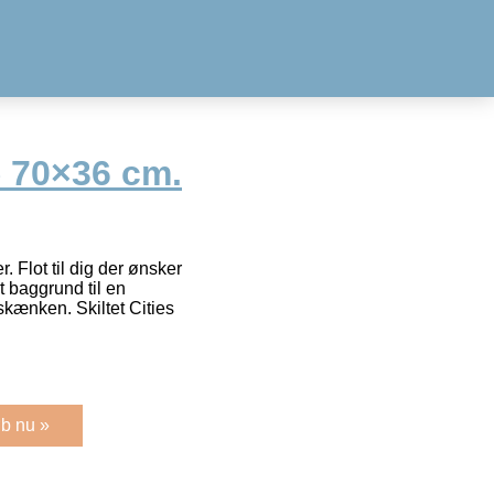
ræ 70×36 cm.
 Flot til dig der ønsker
t baggrund til en
 skænken. Skiltet Cities
b nu »