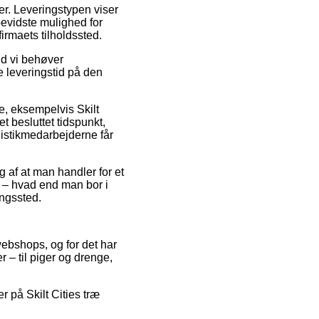
jder. Leveringstypen viser
evidste mulighed for
firmaets tilholdssted.
ld vi behøver
e leveringstid på den
re, eksempelvis Skilt
t besluttet tidspunkt,
ogistikmedarbejderne får
g af at man handler for et
e – hvad end man bor i
ingssted.
 webshops, og for det har
r – til piger og drenge,
r på Skilt Cities træ