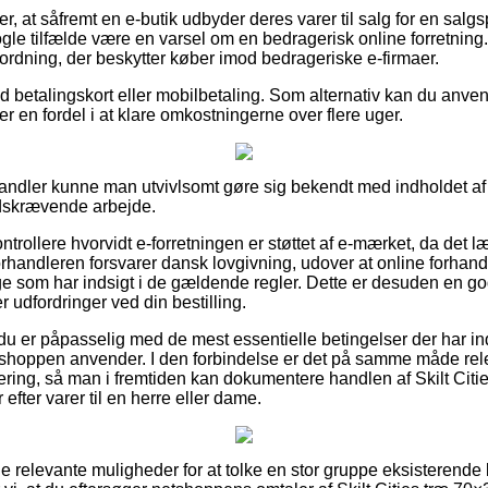
r, at såfremt en e-butik udbyder deres varer til salg for en salgsp
ogle tilfælde være en varsel om en bedragerisk online forretning
rordning, der beskytter køber imod bedrageriske e-firmaer.
med betalingskort eller mobilbetaling. Som alternativ kan du anven
 ser en fordel i at klare omkostningerne over flere uger.
rhandler kunne man utvivlsomt gøre sig bekendt med indholdet af
tidskrævende arbejde.
kontrollere hvorvidt e-forretningen er støttet af e-mærket, da det
forhandleren forsvarer dansk lovgivning, udover at online forhan
e som har indsigt i de gældende regler. Dette er desuden en go
 udfordringer ved din bestilling.
 du er påpasselig med de mest essentielle betingelser der har in
shoppen anvender. I den forbindelse er det på samme måde rele
tering, så man i fremtiden kan dokumentere handlen af Skilt Cit
efter varer til en herre eller dame.
le relevante muligheder for at tolke en stor gruppe eksisterend