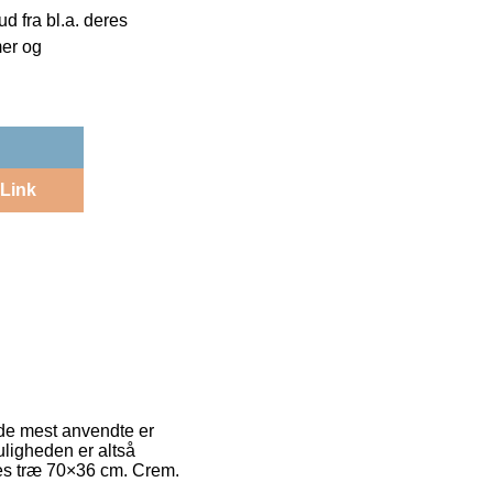
 fra bl.a. deres
mer og
Link
 de mest anvendte er
uligheden er altså
ies træ 70×36 cm. Crem.