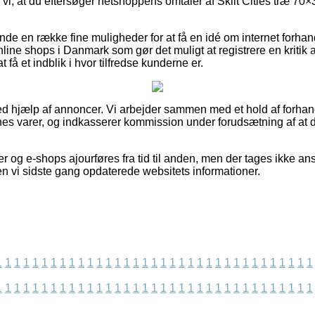
r vi, at du eftersøger netshoppens omtaler af Skilt Cities træ 70×
de en række fine muligheder for at få en idé om internet forhand
ine shops i Danmark som gør det muligt at registrere en kritik a
t få et indblik i hvor tilfredse kunderne er.
ved hjælp af annoncer. Vi arbejder sammen med et hold af forhan
rnes varer, og indkasserer kommission under forudsætning af at 
og e-shops ajourføres fra tid til anden, men der tages ikke ans
en vi sidste gang opdaterede websitets informationer.
1
1
1
1
1
1
1
1
1
1
1
1
1
1
1
1
1
1
1
1
1
1
1
1
1
1
1
1
1
1
1
1
1
1
1
1
1
1
1
1
1
1
1
1
1
1
1
1
1
1
1
1
1
1
1
1
1
1
1
1
1
1
1
1
1
1
1
1
1
1