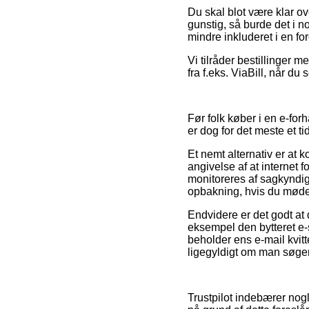
Du skal blot være klar ove
gunstig, så burde det i n
mindre inkluderet i en fo
Vi tilråder bestillinger 
fra f.eks. ViaBill, når du
Før folk køber i en e-fo
er dog for det meste et 
Et nemt alternativ er at 
angivelse af at internet 
monitoreres af sagkyndig
opbakning, hvis du møder
Endvidere er det godt at
eksempel den bytteret e-
beholder ens e-mail kvit
ligegyldigt om man søger 
Trustpilot indebærer nog