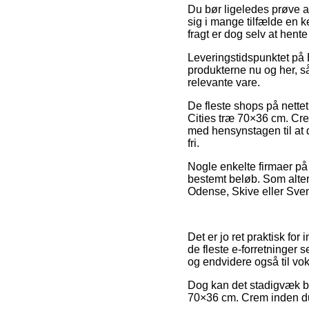
Du bør ligeledes prøve at 
sig i mange tilfælde en 
fragt er dog selv at hente
Leveringstidspunktet på
produkterne nu og her, s
relevante vare.
De fleste shops på nettet
Cities træ 70×36 cm. Crem
med hensynstagen til at d
fri.
Nogle enkelte firmaer på 
bestemt beløb. Som alter
Odense, Skive eller Svens
Det er jo ret praktisk for
de fleste e-forretninger 
og endvidere også til vo
Dog kan det stadigvæk bli
70×36 cm. Crem inden du k