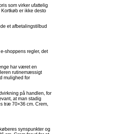
ris som virker ufattelig
. Kortkøb er ikke desto
de et afbetalingstilbud
 e-shoppens regler, det
 længe har været en
dleren rutinemæssigt
d mulighed for
dvirkning på handlen, for
vant, at man stadig
ies træ 70×36 cm. Crem,
e køberes synspunkter og