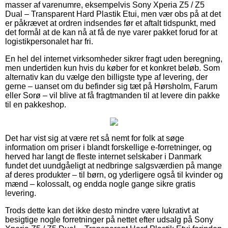
masser af varenumre, eksempelvis Sony Xperia Z5 / Z5
Dual – Transparent Hard Plastik Etui, men vær obs på at det
er påkrævet at ordren indsendes før et aftalt tidspunkt, med
det formål at de kan nå at få de nye varer pakket forud for at
logistikpersonalet har fri.
En hel del internet virksomheder sikrer fragt uden beregning,
men undertiden kun hvis du køber for et konkret beløb. Som
alternativ kan du vælge den billigste type af levering, der
gerne – uanset om du befinder sig tæt på Hørsholm, Farum
eller Sorø – vil blive at få fragtmanden til at levere din pakke
til en pakkeshop.
Det har vist sig at være ret så nemt for folk at søge
information om priser i blandt forskellige e-forretninger, og
herved har langt de fleste internet selskaber i Danmark
fundet det uundgåeligt at nedbringe salgsværdien på mange
af deres produkter – til børn, og yderligere også til kvinder og
mænd – kolossalt, og endda nogle gange sikre gratis
levering.
Trods dette kan det ikke desto mindre være lukrativt at
besigtige nogle forretninger på nettet efter udsalg på Sony