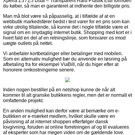
Xperia Z5 / Z5 Dual – Transparent Hard Plastik Etui forinden
du køber, så man er garanteret at indhente den billigste pris.
Man må blot være så påpasselig, at i tilfælde af at en
webbutik markedsfører bedst i test varer for en pris som kan
virke utrolig tiltalende, så kunne det i nogle tilfælde være et
signal om en snydagtig internet butik. Shopping med kort er i
hvert fald en del af en retningslinje, som forsvarer os imod
uægte outlets på nettet.
Vi anbefaler kortbetalinger eller betalinger med mobilen.
Som en alternativ mulighed bør du anvende en løsning på
afbetaling fra for eksempel ViaBill, når du higer efter at
honorere omkostningerne senere.
Inden nogen bestiller på en netshop kunne de når alt
kommer til alt granske butikkens regler, men det er normalt et
omfattende projekt.
En anden mulighed kan derfor være at bemærke om e-
butikken er e-mærket medlem, hvilket skulle være en
påvisning af at internet shoppen efterfølger dansk
lovgivning, foruden at online forretningen af og til evalueres
af eksperter som har megen viden om de gældende love.