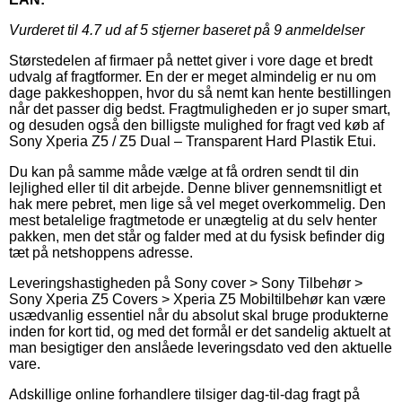
Vurderet til
4.7
ud af 5 stjerner baseret på
9
anmeldelser
Størstedelen af firmaer på nettet giver i vore dage et bredt
udvalg af fragtformer. En der er meget almindelig er nu om
dage pakkeshoppen, hvor du så nemt kan hente bestillingen
når det passer dig bedst. Fragtmuligheden er jo super smart,
og desuden også den billigste mulighed for fragt ved køb af
Sony Xperia Z5 / Z5 Dual – Transparent Hard Plastik Etui.
Du kan på samme måde vælge at få ordren sendt til din
lejlighed eller til dit arbejde. Denne bliver gennemsnitligt et
hak mere pebret, men lige så vel meget overkommelig. Den
mest betalelige fragtmetode er unægtelig at du selv henter
pakken, men det står og falder med at du fysisk befinder dig
tæt på netshoppens adresse.
Leveringshastigheden på Sony cover > Sony Tilbehør >
Sony Xperia Z5 Covers > Xperia Z5 Mobiltilbehør kan være
usædvanlig essentiel når du absolut skal bruge produkterne
inden for kort tid, og med det formål er det sandelig aktuelt at
man besigtiger den anslåede leveringsdato ved den aktuelle
vare.
Adskillige online forhandlere tilsiger dag-til-dag fragt på