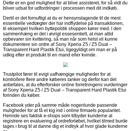
Dette er en god mulighed for at blive assisteret, for så vidt du
bliver udsat for udfordringer i processen med dit indkøb.
Dertil er det fornuftigt at du er hensynstagende til de mest
essentielle vedtægter der har indflydelse på transaktionen,
til eksempel hvilken byttepolitik shoppen kører med. I den
sammenhæng er det i øvrigt essesentielt, at man altid
opbevarer sin kvittering, så man når som helst vil kunne
dokumentere sin ordre af Sony Xperia Z5 / Z5 Dual –
Transparent Hard Plastik Etui, ligegyldigt om man er på
udkig efter et produkt til en mand eller kvinde.
Trustpilot fører til evigt uafhængige muligheder for at
kontrollere flere andre køberes tanker og derfor kan det
anbefales, at du efterforsker online forretningens vurderinger
af Sony Xperia Z5 / Z5 Dual – Transparent Hard Plastik Etui
forinden du køber.
Facebook yder på samme måde nogenlunde passende
muligheder for at få et kig ind i online firmaets popularitet.
Herinde ses faktisk e-shops som tilbyder kunderne at
registrere en evaluering af ordreforløbet, hvilket tilmed burde
tages i brug til at danne dig et indtryk af hvor glade kunderne