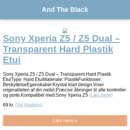
And The Black
Sony Xperia Z5 / Z5 Dual –
Transparent Hard Plastik
Etui
Sony Xperia Z5 / Z5 Dual – Transparent Hard Plastik
EtuiType: Hard EtuiMateriale: PlastikFunktioner:
BeskyttelseEgenskaber:Krystal klart design.Viser
originaliteten af din mobil.Præcise åbninger til alle kontroller
og porte.Kompatibel med:Sony Xperia Z5
(Læs mere)
69
kr.
(Vis fragtpris)
Læs mere »