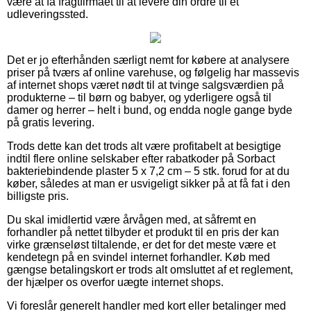
være at få fragtfirmaet til at levere din ordre til et
udleveringssted.
Det er jo efterhånden særligt nemt for købere at analysere
priser på tværs af online varehuse, og følgelig har massevis
af internet shops været nødt til at tvinge salgsværdien på
produkterne – til børn og babyer, og yderligere også til
damer og herrer – helt i bund, og endda nogle gange byde
på gratis levering.
Trods dette kan det trods alt være profitabelt at besigtige
indtil flere online selskaber efter rabatkoder på Sorbact
bakteriebindende plaster 5 x 7,2 cm – 5 stk. forud for at du
køber, således at man er usvigeligt sikker på at få fat i den
billigste pris.
Du skal imidlertid være årvågen med, at såfremt en
forhandler på nettet tilbyder et produkt til en pris der kan
virke grænseløst tiltalende, er det for det meste være et
kendetegn på en svindel internet forhandler. Køb med
gængse betalingskort er trods alt omsluttet af et reglement,
der hjælper os overfor uægte internet shops.
Vi foreslår generelt handler med kort eller betalinger med