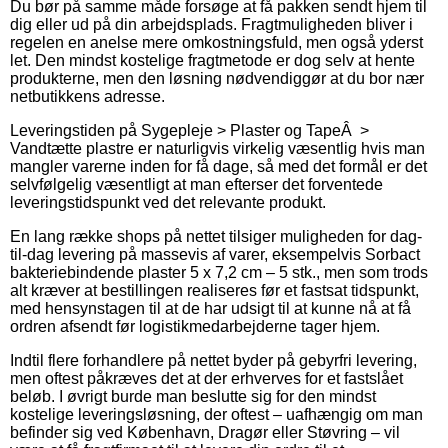
Du bør på samme måde forsøge at få pakken sendt hjem til
dig eller ud på din arbejdsplads. Fragtmuligheden bliver i
regelen en anelse mere omkostningsfuld, men også yderst
let. Den mindst kostelige fragtmetode er dog selv at hente
produkterne, men den løsning nødvendiggør at du bor nær
netbutikkens adresse.
Leveringstiden på Sygepleje > Plaster og TapeÂ >
Vandtætte plastre er naturligvis virkelig væsentlig hvis man
mangler varerne inden for få dage, så med det formål er det
selvfølgelig væsentligt at man efterser det forventede
leveringstidspunkt ved det relevante produkt.
En lang række shops på nettet tilsiger muligheden for dag-
til-dag levering på massevis af varer, eksempelvis Sorbact
bakteriebindende plaster 5 x 7,2 cm – 5 stk., men som trods
alt kræver at bestillingen realiseres før et fastsat tidspunkt,
med hensynstagen til at de har udsigt til at kunne nå at få
ordren afsendt før logistikmedarbejderne tager hjem.
Indtil flere forhandlere på nettet byder på gebyrfri levering,
men oftest påkræves det at der erhverves for et fastslået
beløb. I øvrigt burde man beslutte sig for den mindst
kostelige leveringsløsning, der oftest – uafhængig om man
befinder sig ved København, Dragør eller Støvring – vil