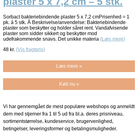
plaster 5 x 7,2 cm – 5 stk.
Sorbact bakteriebindende plaster 5 x 7,2 cmPrisenhed = 1
pk. á 5 stk. Â Beskrivelse/anvendelse: Bakteriebindende
plaster som beskytter og holder såret rent. Vandafvisende
plaster som sidder sikkert og beskytter mod
udefrakommende snavs. Det unikke materia
(Læs mere)
48
kr.
(Vis fragtpris)
Læs mere »
Køb nu »
Vi har gennemgået de mest populære webshops og anmeldt
dem med stjerner fra 1 til 5 ud fra bl.a. deres prisniveau,
sortimentstørrelse, kundeservice, brugervenlighed,
betingelser, leveringsformer og betalingsmuligheder.