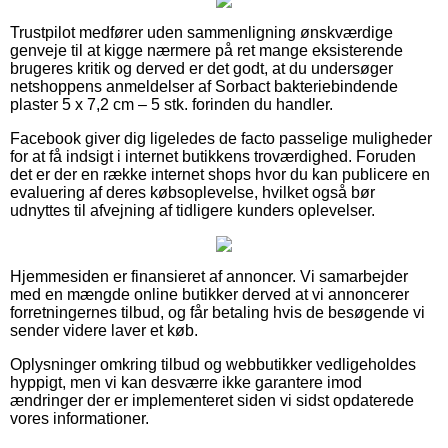
Trustpilot medfører uden sammenligning ønskværdige
genveje til at kigge nærmere på ret mange eksisterende
brugeres kritik og derved er det godt, at du undersøger
netshoppens anmeldelser af Sorbact bakteriebindende
plaster 5 x 7,2 cm – 5 stk. forinden du handler.
Facebook giver dig ligeledes de facto passelige muligheder
for at få indsigt i internet butikkens troværdighed. Foruden
det er der en række internet shops hvor du kan publicere en
evaluering af deres købsoplevelse, hvilket også bør
udnyttes til afvejning af tidligere kunders oplevelser.
Hjemmesiden er finansieret af annoncer. Vi samarbejder
med en mængde online butikker derved at vi annoncerer
forretningernes tilbud, og får betaling hvis de besøgende vi
sender videre laver et køb.
Oplysninger omkring tilbud og webbutikker vedligeholdes
hyppigt, men vi kan desværre ikke garantere imod
ændringer der er implementeret siden vi sidst opdaterede
vores informationer.