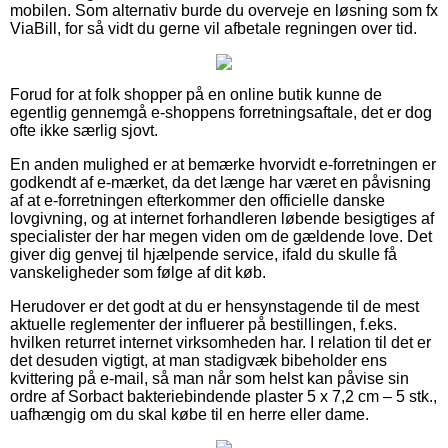
mobilen. Som alternativ burde du overveje en løsning som fx
ViaBill, for så vidt du gerne vil afbetale regningen over tid.
Forud for at folk shopper på en online butik kunne de
egentlig gennemgå e-shoppens forretningsaftale, det er dog
ofte ikke særlig sjovt.
En anden mulighed er at bemærke hvorvidt e-forretningen er
godkendt af e-mærket, da det længe har været en påvisning
af at e-forretningen efterkommer den officielle danske
lovgivning, og at internet forhandleren løbende besigtiges af
specialister der har megen viden om de gældende love. Det
giver dig genvej til hjælpende service, ifald du skulle få
vanskeligheder som følge af dit køb.
Herudover er det godt at du er hensynstagende til de mest
aktuelle reglementer der influerer på bestillingen, f.eks.
hvilken returret internet virksomheden har. I relation til det er
det desuden vigtigt, at man stadigvæk bibeholder ens
kvittering på e-mail, så man når som helst kan påvise sin
ordre af Sorbact bakteriebindende plaster 5 x 7,2 cm – 5 stk.,
uafhængig om du skal købe til en herre eller dame.