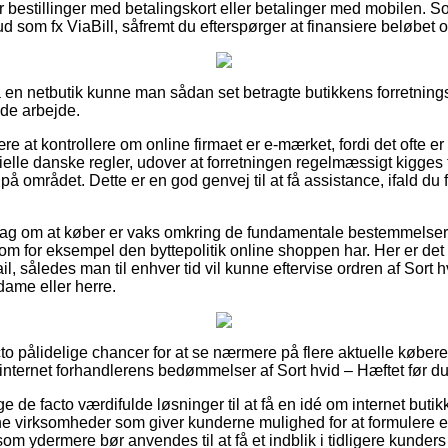
for bestillinger med betalingskort eller betalinger med mobilen.
d som fx ViaBill, såfremt du efterspørger at finansiere beløbet 
på en netbutik kunne man sådan set betragte butikkens forretning
nde arbejde.
 at kontrollere om online firmaet er e-mærket, fordi det ofte er
ielle danske regler, udover at forretningen regelmæssigt kigges ti
på området. Dette er en god genvej til at få assistance, ifald du 
rslag om at køber er vaks omkring de fundamentale bestemmelser d
om for eksempel den byttepolitik online shoppen har. Her er de
l, således man til enhver tid vil kunne eftervise ordren af Sort 
dame eller herre.
acto pålidelige chancer for at se nærmere på flere aktuelle køber
 internet forhandlerens bedømmelser af Sort hvid – Hæftet før du
e de facto værdifulde løsninger til at få en idé om internet buti
ne virksomheder som giver kunderne mulighed for at formulere e
m ydermere bør anvendes til at få et indblik i tidligere kunders