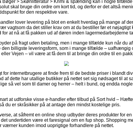
Bøger > Skønlitteratur > Krimi & spænding kan i nogle tilfælde
lut skal bruge din ordre om kort tid, og derfor er det altså men
idspunkt for den respektive vare.
 handler lover levering på blot en enkelt hverdag på mange af de
ær vagtsom da det stiller krav om at du bestiller før et nøjagtigt
d for at nå at få pakken ud af døren inden lagermedarbejderne t
byder på fragt uden betaling, men i mange tilfælde kun når du af
den billigste leveringsform, som i mange tilfælde – uafhængig
eller Vejen – vil være at få dem til at bringe din ordre til en pak
 for internetbrugere at finde frem til de bedste priser i blandt di
 af dette har utallige butikker på nettet set sig nødsaget til at
r, lige så vel som til damer og herrer – helt i bund, og endda nogl
art at udforske visse e-handler efter tilbud på Sort hvid – Hæftet
å du er skråsikker på at antage den mindst kostelige pris.
verse, at såfremt en online shop udbyder deres produkter for en 
e det undertiden være et faresignal om en fup shop. Shopping med 
er værner kunden imod uoprigtige forhandlere på nettet.