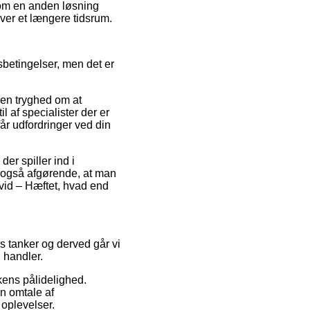
 Som en anden løsning
over et længere tidsrum.
sbetingelser, men det er
 en tryghed om at
l af specialister der er
får udfordringer ved din
er spiller ind i
t også afgørende, at man
hvid – Hæftet, hvad end
es tanker og derved går vi
 handler.
kkens pålidelighed.
n omtale af
 oplevelser.