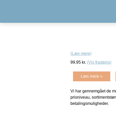
(Læs mere)
99.95
kr.
(Vis fragtpris)
Læs mere »
Vi har gennemgået de mes
prisniveau, sortimentstø
betalingsmuligheder.