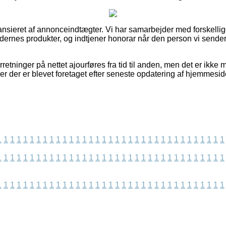
nsieret af annonceindtægter. Vi har samarbejder med forskellig
edernes produkter, og indtjener honorar når den person vi sender
etninger på nettet ajourføres fra tid til anden, men det er ikke mu
er der er blevet foretaget efter seneste opdatering af hjemmesi
1
1
1
1
1
1
1
1
1
1
1
1
1
1
1
1
1
1
1
1
1
1
1
1
1
1
1
1
1
1
1
1
1
1
1
1
1
1
1
1
1
1
1
1
1
1
1
1
1
1
1
1
1
1
1
1
1
1
1
1
1
1
1
1
1
1
1
1
1
1
1
1
1
1
1
1
1
1
1
1
1
1
1
1
1
1
1
1
1
1
1
1
1
1
1
1
1
1
1
1
1
1
1
1
1