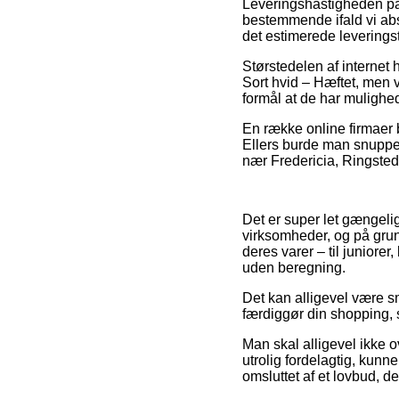
Leveringshastigheden på 
bestemmende ifald vi abso
det estimerede leveringst
Størstedelen af internet
Sort hvid – Hæftet, men v
formål at de har mulighe
En række online firmaer 
Ellers burde man snuppe 
nær Fredericia, Ringsted 
Det er super let gængeligt
virksomheder, og på grund
deres varer – til juniore
uden beregning.
Det kan alligevel være sm
færdiggør din shopping, s
Man skal alligevel ikke o
utrolig fordelagtig, kunn
omsluttet af et lovbud, d