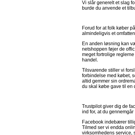
Vi slår generelt et slag 
burde du anvende et tilbu
Forud for at folk køber 
almindeligvis et omfatte
En anden løsning kan være
netshoppen føjer de offic
meget fortrolige reglerne 
handel.
Tilsvarende stiller vi fo
forbindelse med købet, s
altid gemmer sin ordremai
du skal købe gave til en 
Trustpilot giver dig de f
ind for, at du gennemgår
Facebook indebærer tillig
Tilmed ser vi endda onli
virksomhedens service, so