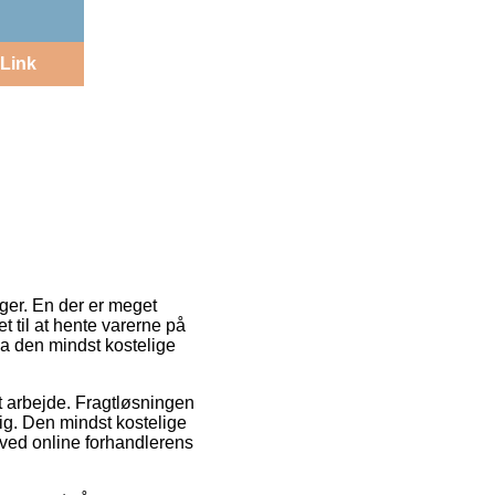
Link
nger. En der er meget
tet til at hente varerne på
da den mindst kostelige
it arbejde. Fragtløsningen
g. Den mindst kostelige
ærved online forhandlerens