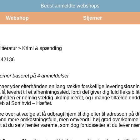
Bedst anmeldte webshops
Webshop
Stjerner
tteratur > Krimi & spænding
842136
jerner baseret på
4
anmeldelser
rmaer yder efterhånden en lang række forskellige leveringsløsni
å leveret til et afhentningssted, fordi det giver dig fuld fleksibili
uligheden er nemlig vældig ukompliceret, og i mange tilfælde end
øb af Sort hvid – Hæftet.
over at vælge at få udbragt hjem til dig eller til adressen på d
tand mere omkostningsfuld, men omvendt i høj grad overkommeli
omt at du selv henter varerne, som dog forudsætter at du lever n