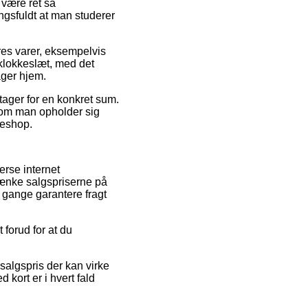
 være ret så
ingsfuldt at man studerer
res varer, eksempelvis
 klokkeslæt, med det
ager hjem.
tager for en konkret sum.
 om man opholder sig
keshop.
verse internet
 sænke salgspriserne på
e gange garantere fragt
 forud for at du
salgspris der kan virke
kort er i hvert fald