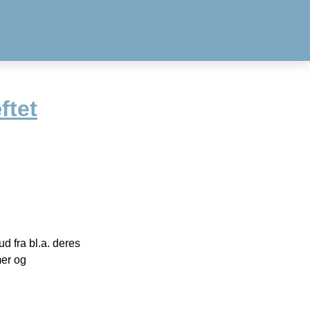
ftet
 fra bl.a. deres
mer og