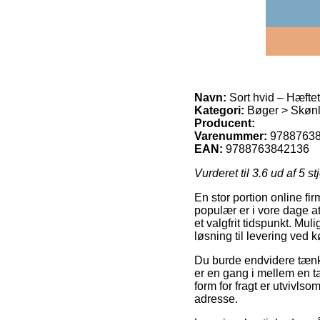
Navn:
Sort hvid – Hæftet
Kategori:
Bøger > Skønli
Producent:
Varenummer:
9788763
EAN:
9788763842136
Vurderet til
3.6
ud af 5 st
En stor portion online fi
populær er i vore dage at f
et valgfrit tidspunkt. M
løsning til levering ved k
Du burde endvidere tænke 
er en gang i mellem en 
form for fragt er utvivls
adresse.