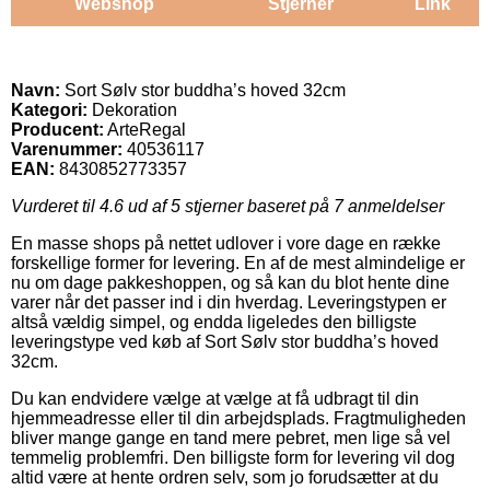
Webshop
Stjerner
Link
Navn:
Sort Sølv stor buddha’s hoved 32cm
Kategori:
Dekoration
Producent:
ArteRegal
Varenummer:
40536117
EAN:
8430852773357
Vurderet til
4.6
ud af 5 stjerner baseret på
7
anmeldelser
En masse shops på nettet udlover i vore dage en række
forskellige former for levering. En af de mest almindelige er
nu om dage pakkeshoppen, og så kan du blot hente dine
varer når det passer ind i din hverdag. Leveringstypen er
altså vældig simpel, og endda ligeledes den billigste
leveringstype ved køb af Sort Sølv stor buddha’s hoved
32cm.
Du kan endvidere vælge at vælge at få udbragt til din
hjemmeadresse eller til din arbejdsplads. Fragtmuligheden
bliver mange gange en tand mere pebret, men lige så vel
temmelig problemfri. Den billigste form for levering vil dog
altid være at hente ordren selv, som jo forudsætter at du