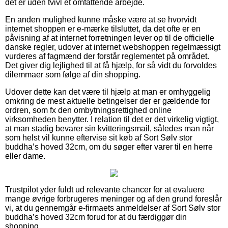
det er uden tvivl et omfattende arbejde.
En anden mulighed kunne måske være at se hvorvidt
internet shoppen er e-mærke tilsluttet, da det ofte er en
påvisning af at internet forretningen lever op til de officielle
danske regler, udover at internet webshoppen regelmæssigt
vurderes af fagmænd der forstår reglementet på området.
Det giver dig lejlighed til at få hjælp, for så vidt du forvoldes
dilemmaer som følge af din shopping.
Udover dette kan det være til hjælp at man er omhyggelig
omkring de mest aktuelle betingelser der er gældende for
ordren, som fx den ombytningsrettighed online
virksomheden benytter. I relation til det er det virkelig vigtigt,
at man stadig bevarer sin kvitteringsmail, således man når
som helst vil kunne eftervise sit køb af Sort Sølv stor
buddha’s hoved 32cm, om du søger efter varer til en herre
eller dame.
Trustpilot yder fuldt ud relevante chancer for at evaluere
mange øvrige forbrugeres meninger og af den grund foreslår
vi, at du gennemgår e-firmaets anmeldelser af Sort Sølv stor
buddha’s hoved 32cm forud for at du færdiggør din
shopping.