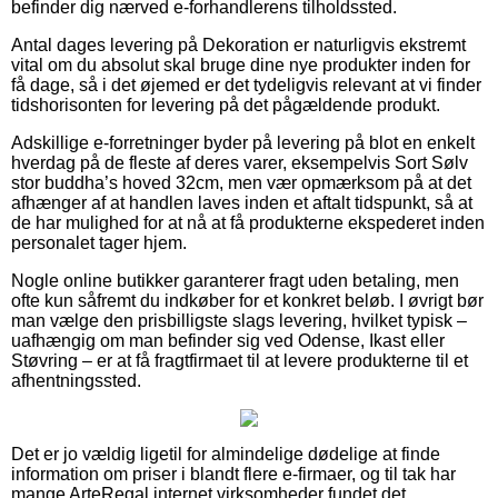
befinder dig nærved e-forhandlerens tilholdssted.
Antal dages levering på Dekoration er naturligvis ekstremt
vital om du absolut skal bruge dine nye produkter inden for
få dage, så i det øjemed er det tydeligvis relevant at vi finder
tidshorisonten for levering på det pågældende produkt.
Adskillige e-forretninger byder på levering på blot en enkelt
hverdag på de fleste af deres varer, eksempelvis Sort Sølv
stor buddha’s hoved 32cm, men vær opmærksom på at det
afhænger af at handlen laves inden et aftalt tidspunkt, så at
de har mulighed for at nå at få produkterne ekspederet inden
personalet tager hjem.
Nogle online butikker garanterer fragt uden betaling, men
ofte kun såfremt du indkøber for et konkret beløb. I øvrigt bør
man vælge den prisbilligste slags levering, hvilket typisk –
uafhængig om man befinder sig ved Odense, Ikast eller
Støvring – er at få fragtfirmaet til at levere produkterne til et
afhentningssted.
Det er jo vældig ligetil for almindelige dødelige at finde
information om priser i blandt flere e-firmaer, og til tak har
mange ArteRegal internet virksomheder fundet det