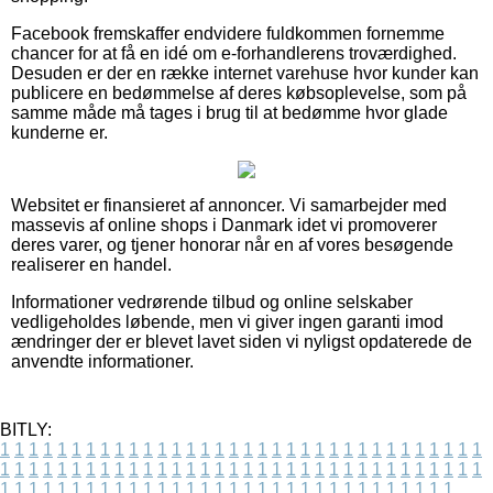
Facebook fremskaffer endvidere fuldkommen fornemme
chancer for at få en idé om e-forhandlerens troværdighed.
Desuden er der en række internet varehuse hvor kunder kan
publicere en bedømmelse af deres købsoplevelse, som på
samme måde må tages i brug til at bedømme hvor glade
kunderne er.
Websitet er finansieret af annoncer. Vi samarbejder med
massevis af online shops i Danmark idet vi promoverer
deres varer, og tjener honorar når en af vores besøgende
realiserer en handel.
Informationer vedrørende tilbud og online selskaber
vedligeholdes løbende, men vi giver ingen garanti imod
ændringer der er blevet lavet siden vi nyligst opdaterede de
anvendte informationer.
BITLY:
1
1
1
1
1
1
1
1
1
1
1
1
1
1
1
1
1
1
1
1
1
1
1
1
1
1
1
1
1
1
1
1
1
1
1
1
1
1
1
1
1
1
1
1
1
1
1
1
1
1
1
1
1
1
1
1
1
1
1
1
1
1
1
1
1
1
1
1
1
1
1
1
1
1
1
1
1
1
1
1
1
1
1
1
1
1
1
1
1
1
1
1
1
1
1
1
1
1
1
1