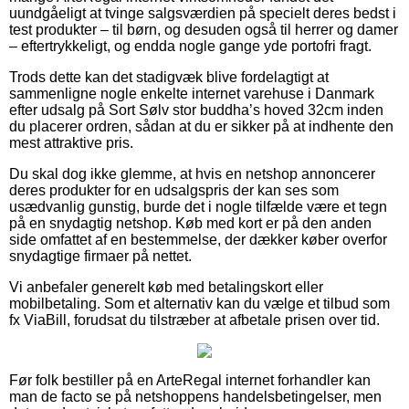
uundgåeligt at tvinge salgsværdien på specielt deres bedst i
test produkter – til børn, og desuden også til herrer og damer
– eftertrykkeligt, og endda nogle gange yde portofri fragt.
Trods dette kan det stadigvæk blive fordelagtigt at
sammenligne nogle enkelte internet varehuse i Danmark
efter udsalg på Sort Sølv stor buddha’s hoved 32cm inden
du placerer ordren, sådan at du er sikker på at indhente den
mest attraktive pris.
Du skal dog ikke glemme, at hvis en netshop annoncerer
deres produkter for en udsalgspris der kan ses som
usædvanlig gunstig, burde det i nogle tilfælde være et tegn
på en snydagtig netshop. Køb med kort er på den anden
side omfattet af en bestemmelse, der dækker køber overfor
snydagtige firmaer på nettet.
Vi anbefaler generelt køb med betalingskort eller
mobilbetaling. Som et alternativ kan du vælge et tilbud som
fx ViaBill, forudsat du tilstræber at afbetale prisen over tid.
Før folk bestiller på en ArteRegal internet forhandler kan
man de facto se på netshoppens handelsbetingelser, men