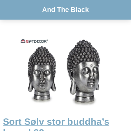
And The Black
Sort Sølv stor buddha’s