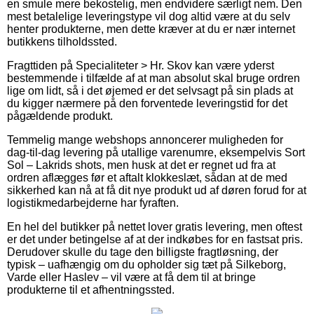
en smule mere bekostelig, men endvidere særligt nem. Den
mest betalelige leveringstype vil dog altid være at du selv
henter produkterne, men dette kræver at du er nær internet
butikkens tilholdssted.
Fragttiden på Specialiteter > Hr. Skov kan være yderst
bestemmende i tilfælde af at man absolut skal bruge ordren
lige om lidt, så i det øjemed er det selvsagt på sin plads at
du kigger nærmere på den forventede leveringstid for det
pågældende produkt.
Temmelig mange webshops annoncerer muligheden for
dag-til-dag levering på utallige varenumre, eksempelvis Sort
Sol – Lakrids shots, men husk at det er regnet ud fra at
ordren aflægges før et aftalt klokkeslæt, sådan at de med
sikkerhed kan nå at få dit nye produkt ud af døren forud for at
logistikmedarbejderne har fyraften.
En hel del butikker på nettet lover gratis levering, men oftest
er det under betingelse af at der indkøbes for en fastsat pris.
Derudover skulle du tage den billigste fragtløsning, der
typisk – uafhængig om du opholder sig tæt på Silkeborg,
Varde eller Haslev – vil være at få dem til at bringe
produkterne til et afhentningssted.