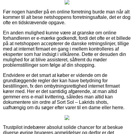
Før nogen handler på en online forretning burde man når alt
kommer til alt bese netshoppens forretningsaftale, det er dog
ofte en tidskrævende opgave.
En anden mulighed kunne være at granske om online
forhandleren er e-mærke godkendt, fordi det ofte er et billede
på at netshoppen accepterer de danske retningslinjer, tillige
med at internet firmaet en gang i mellem kontrolleres af
eksperter som har indsigt i vilkårene. Dette er desuden din
mulighed for at blive assisteret, såfremt du møder
problemstillinger som følge af din shopping.
Endvidere er det smart at køber er vidende om de
grundlæggende regler der kan have betydning for
bestillingen, fx den ombytningsrettighed internet firmaet
kører med. Her er det samtidig afgørende, at man altid
gemmer ens e-mail kvittering, således man altid kan
dokumentere sin ordre af Sort Sol – Lakrids shots,
uafhængig om du søger efter varer til en dame eller herre.
Trustpilot indebærer absolut solide chancer for at beskue
diverse øvrige brugeres anmeldelser og derfor er det