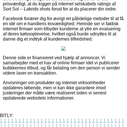
prisværdigt, at du kigger på internet selskabets ratings af
Sort Sol – Lakrids shots forud for at du placerer din ordre.
Facebook forærer dig for øvrigt ret pålidelige metoder til at få
en idé om e-handlens troværdighed. Herinde ser vi faktisk
internet firmaer som tilbyder kunderne at ytre en evaluering
af deres købsoplevelse, hvilket også burde udnyttes til at
danne dig et indtryk af kundernes tilfredshed.
Denne side er finansieret ved hjælp af annoncer. Vi
samarbejder med et hav af online firmaer idet vi publicerer
butikkernes tilbud, og får betaling om den person vi sender
videre laver en transaktion.
Anvisninger om produkter og internet virksomheder
opdateres løbende, men vi kan ikke garantere imod
justeringer der måtte være realiseret siden vi senest
opdaterede websitets informationer.
BITLY:
1
1
1
1
1
1
1
1
1
1
1
1
1
1
1
1
1
1
1
1
1
1
1
1
1
1
1
1
1
1
1
1
1
1
1
1
1
1
1
1
1
1
1
1
1
1
1
1
1
1
1
1
1
1
1
1
1
1
1
1
1
1
1
1
1
1
1
1