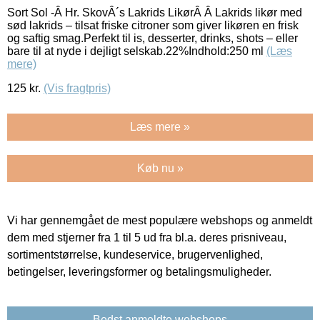
Sort Sol -Â Hr. SkovÂ´s Lakrids LikørÂ Â Lakrids likør med
sød lakrids – tilsat friske citroner som giver likøren en frisk
og saftig smag.Perfekt til is, desserter, drinks, shots – eller
bare til at nyde i dejligt selskab.22%Indhold:250 ml
(Læs
mere)
125
kr.
(Vis fragtpris)
Læs mere »
Køb nu »
Vi har gennemgået de mest populære webshops og anmeldt
dem med stjerner fra 1 til 5 ud fra bl.a. deres prisniveau,
sortimentstørrelse, kundeservice, brugervenlighed,
betingelser, leveringsformer og betalingsmuligheder.
Bedst anmeldte webshops