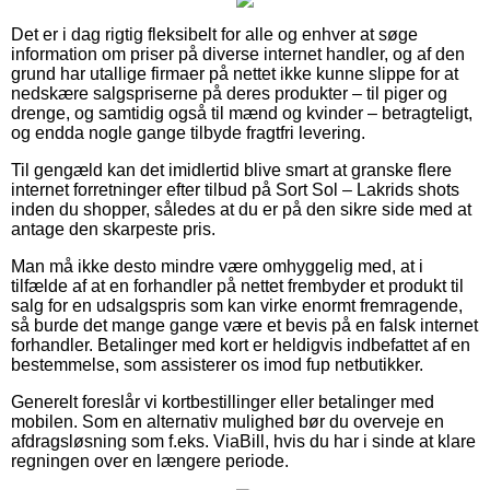
Det er i dag rigtig fleksibelt for alle og enhver at søge
information om priser på diverse internet handler, og af den
grund har utallige firmaer på nettet ikke kunne slippe for at
nedskære salgspriserne på deres produkter – til piger og
drenge, og samtidig også til mænd og kvinder – betragteligt,
og endda nogle gange tilbyde fragtfri levering.
Til gengæld kan det imidlertid blive smart at granske flere
internet forretninger efter tilbud på Sort Sol – Lakrids shots
inden du shopper, således at du er på den sikre side med at
antage den skarpeste pris.
Man må ikke desto mindre være omhyggelig med, at i
tilfælde af at en forhandler på nettet frembyder et produkt til
salg for en udsalgspris som kan virke enormt fremragende,
så burde det mange gange være et bevis på en falsk internet
forhandler. Betalinger med kort er heldigvis indbefattet af en
bestemmelse, som assisterer os imod fup netbutikker.
Generelt foreslår vi kortbestillinger eller betalinger med
mobilen. Som en alternativ mulighed bør du overveje en
afdragsløsning som f.eks. ViaBill, hvis du har i sinde at klare
regningen over en længere periode.