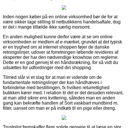
Inden nogen køber på en online virksomhed bør de for at
være sikker tage stilling til netbutikkens handelsaftale, dog
er det i mange tilfælde ikke særlig morsomt.
En anden mulighed kunne derfor være at se om online
virksomheden er medlem af e-mærket, grundet at det typisk
er en tryghed om at internet shoppen føjer de danske
retningslinjer, udover at forretningen løbende revideres af
eksperter der har den nødvendige knowhow om reglerne.
Dette er en god genvej til en håndsrækning, for så vidt du
udsættes for udfordringer med din shopping.
Tilmed slår vi et slag for at man er vidende om de
fundamentale retningslinjer der kan håndhæves i
forbindelse med bestillingen, fx hvilken returrettighed
butikken kører med. I relation til det er det desuden relevant,
at man altid sikrer ens kvittering, således man en anden
gang kan bekræfte handlen af Sort vaskbart mundbind m.
filter, uanset om man er på indkøb til en pige eller dreng.
Trustpilot fremskaffer flere solide genveje til at læse en stor