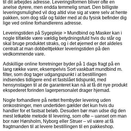
til dit arbejdes adresse. Leveringsformen bliver ofte en
anelse dyrere, men endda temmelig smart. Den billigste
leveringsmulighed vil dog altid vise sig at være selv at hente
pakken, som dog står og falder med at du fysisk befinder dig
lige ved online forhandlerens adresse.
Leveringstiden på Sygepleje > Mundbind og Masker kan i
nogle tilfælde være vældig betydningsfuld hvis du står og
skal bruge produktet straks, og i det øjemed er det aldeles
centralt at man dobbelttjekker leveringstiden på den
vedkommende vare.
Adskillige online forretninger byder på 1 dags fragt på en
lang række varer, eksempelvis Sort vaskbart mundbind m.
filter, som dog tager udgangspunkt i at bestillingen
indsendes tidligere end et fastslået tidspunkt, med
hensynstagen til at de garanteret kan nå at få dit nye produkt
ekspederet forinden lagerpersonalet drager hjemad.
Nogle forhandlere på nettet frembyder levering uden
omkostninger, men undertiden gælder det kun hvis du
handler for et fastsat beløb. Desuden bør man udse dig den
mest letkøbte metode til levering, som ofte – uanset om man
bor nær Hørsholm, Nyborg eller Struer – vil være at få
fragtmanden til at levere bestillingen til en pakkeshop.