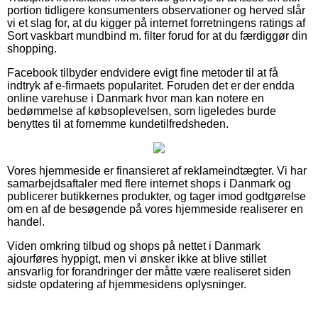
portion tidligere konsumenters observationer og herved slår
vi et slag for, at du kigger på internet forretningens ratings af
Sort vaskbart mundbind m. filter forud for at du færdiggør din
shopping.
Facebook tilbyder endvidere evigt fine metoder til at få
indtryk af e-firmaets popularitet. Foruden det er der endda
online varehuse i Danmark hvor man kan notere en
bedømmelse af købsoplevelsen, som ligeledes burde
benyttes til at fornemme kundetilfredsheden.
Vores hjemmeside er finansieret af reklameindtægter. Vi har
samarbejdsaftaler med flere internet shops i Danmark og
publicerer butikkernes produkter, og tager imod godtgørelse
om en af de besøgende på vores hjemmeside realiserer en
handel.
Viden omkring tilbud og shops på nettet i Danmark
ajourføres hyppigt, men vi ønsker ikke at blive stillet
ansvarlig for forandringer der måtte være realiseret siden
sidste opdatering af hjemmesidens oplysninger.