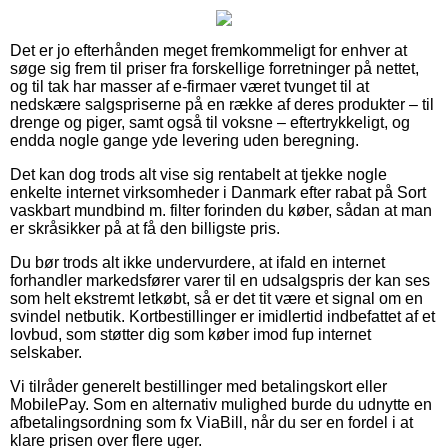
Det er jo efterhånden meget fremkommeligt for enhver at
søge sig frem til priser fra forskellige forretninger på nettet,
og til tak har masser af e-firmaer været tvunget til at
nedskære salgspriserne på en række af deres produkter – til
drenge og piger, samt også til voksne – eftertrykkeligt, og
endda nogle gange yde levering uden beregning.
Det kan dog trods alt vise sig rentabelt at tjekke nogle
enkelte internet virksomheder i Danmark efter rabat på Sort
vaskbart mundbind m. filter forinden du køber, sådan at man
er skråsikker på at få den billigste pris.
Du bør trods alt ikke undervurdere, at ifald en internet
forhandler markedsfører varer til en udsalgspris der kan ses
som helt ekstremt letkøbt, så er det tit være et signal om en
svindel netbutik. Kortbestillinger er imidlertid indbefattet af et
lovbud, som støtter dig som køber imod fup internet
selskaber.
Vi tilråder generelt bestillinger med betalingskort eller
MobilePay. Som en alternativ mulighed burde du udnytte en
afbetalingsordning som fx ViaBill, når du ser en fordel i at
klare prisen over flere uger.