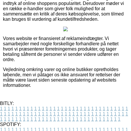
indtryk af online shoppens popularitet. Derudover møder vi
en række e-handler som giver folk mulighed for at
sammensætte en kritik af deres købsoplevelse, som tilmed
kan bruges til vurdering af kundetilfredsheden.
Vores website er finansieret af reklameindtægter. Vi
samarbejder med nogle forskellige forhandlere på nettet
hvori vi præsenterer forretningernes produkter, og tager
betaling såfremt de personer vi sender videre udfører en
ordre.
Vejledning omkring varer og online butikker opretholdes
løbende, men vi påtager os ikke ansvaret for rettelser der
måtte være lavet siden seneste opdatering af websitets
informationer.
BITLY:
1
1
1
1
1
1
1
1
1
1
1
1
1
1
1
1
1
1
1
1
1
1
1
1
1
1
1
1
1
1
1
1
1
1
1
1
1
1
1
1
1
1
1
1
1
1
1
1
1
1
1
1
1
1
1
1
1
1
1
1
1
1
1
1
1
1
1
1
1
1
1
1
1
1
1
1
1
1
1
1
1
1
1
1
1
1
1
1
1
1
1
1
1
1
1
1
1
1
1
1
SPOTIFY:
1
1
1
1
1
1
1
1
1
1
1
1
1
1
1
1
1
1
1
1
1
1
1
1
1
1
1
1
1
1
1
1
1
1