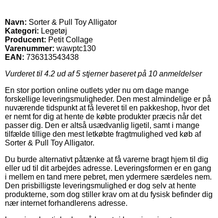
Navn:
Sorter & Pull Toy Alligator
Kategori:
Legetøj
Producent:
Petit Collage
Varenummer:
wawptc130
EAN:
736313543438
Vurderet til
4.2
ud af 5 stjerner baseret på
10
anmeldelser
En stor portion online outlets yder nu om dage mange
forskellige leveringsmuligheder. Den mest almindelige er på
nuværende tidspunkt at få leveret til en pakkeshop, hvor det
er nemt for dig at hente de købte produkter præcis når det
passer dig. Den er altså usædvanlig ligetil, samt i mange
tilfælde tillige den mest letkøbte fragtmulighed ved køb af
Sorter & Pull Toy Alligator.
Du burde alternativt påtænke at få varerne bragt hjem til dig
eller ud til dit arbejdes adresse. Leveringsformen er en gang
i mellem en tand mere pebret, men ydermere særdeles nem.
Den prisbilligste leveringsmulighed er dog selv at hente
produkterne, som dog stiller krav om at du fysisk befinder dig
nær internet forhandlerens adresse.