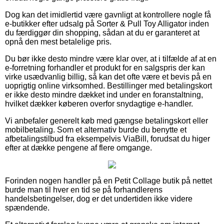
Dog kan det imidlertid være gavnligt at kontrollere nogle få
e-butikker efter udsalg på Sorter & Pull Toy Alligator inden
du færdiggør din shopping, sådan at du er garanteret at
opnå den mest betalelige pris.
Du bør ikke desto mindre være klar over, at i tilfælde af at en
e-forretning forhandler et produkt for en salgspris der kan
virke usædvanlig billig, så kan det ofte være et bevis på en
uoprigtig online virksomhed. Bestillinger med betalingskort
er ikke desto mindre dækket ind under en foranstaltning,
hvilket dækker køberen overfor snydagtige e-handler.
Vi anbefaler generelt køb med gængse betalingskort eller
mobilbetaling. Som et alternativ burde du benytte et
afbetalingstilbud fra eksempelvis ViaBill, forudsat du higer
efter at dække pengene af flere omgange.
Forinden nogen handler på en Petit Collage butik på nettet
burde man til hver en tid se på forhandlerens
handelsbetingelser, dog er det undertiden ikke videre
spændende.