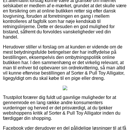
Et alternativt forslag kunne være at granske om internet
selskabet er medlem af e-mærket, grundet at det skulle være
en forsikring om at online butikken retter sig efter dansk
lovgivning, foruden at forretningen en gang i mellem
kontrolleres af fagfolk som har nøje kendskab til
retningslinjerne. Dette er desuden en god mulighed for
bistand, såfremt du forvoldes vanskeligheder ved din
handel.
Herudover stiller vi forslag om at kunden er vidende om de
mest betydningsfulde betingelser der har indflydelse på
bestillingen, eksempelvis den ombytningspolitik online
butikken har. I den sammenhæng er det virkelig relevant, at
man til enhver tid opbevarer sin ordrekvittering, så man altid
vil kunne eftervise bestillingen af Sorter & Pull Toy Alligator,
ligegyldigt om du skal købe til en pige eller dreng.
Trustpilot forærer dig fuldt ud gavnlige muligheder for at
gennemrode en lang række andre konsumenters
vurderinger og herved er det prisværdigt, at du tjekker
webshoppens kritik af Sorter & Pull Toy Alligator inden du
færdiggør din shopping.
Facebook yder derudover en del pålidelige løsninger til at få