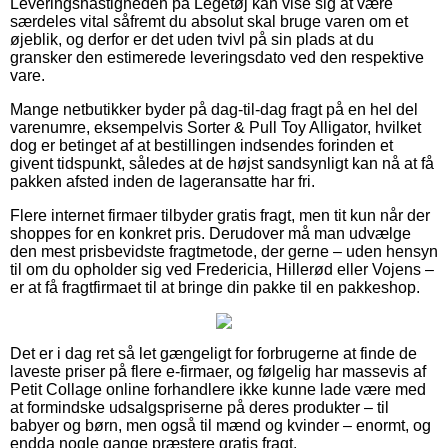
Leveringshastigheden på Legetøj kan vise sig at være
særdeles vital såfremt du absolut skal bruge varen om et
øjeblik, og derfor er det uden tvivl på sin plads at du
gransker den estimerede leveringsdato ved den respektive
vare.
Mange netbutikker byder på dag-til-dag fragt på en hel del
varenumre, eksempelvis Sorter & Pull Toy Alligator, hvilket
dog er betinget af at bestillingen indsendes forinden et
givent tidspunkt, således at de højst sandsynligt kan nå at få
pakken afsted inden de lageransatte har fri.
Flere internet firmaer tilbyder gratis fragt, men tit kun når der
shoppes for en konkret pris. Derudover må man udvælge
den mest prisbevidste fragtmetode, der gerne – uden hensyn
til om du opholder sig ved Fredericia, Hillerød eller Vojens –
er at få fragtfirmaet til at bringe din pakke til en pakkeshop.
Det er i dag ret så let gængeligt for forbrugerne at finde de
laveste priser på flere e-firmaer, og følgelig har massevis af
Petit Collage online forhandlere ikke kunne lade være med
at formindske udsalgspriserne på deres produkter – til
babyer og børn, men også til mænd og kvinder – enormt, og
endda nogle gange præstere gratis fragt.