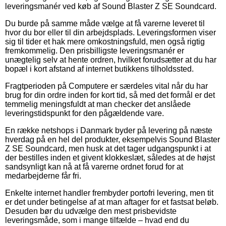
leveringsmanér ved køb af Sound Blaster Z SE Soundcard.
Du burde på samme måde vælge at få varerne leveret til
hvor du bor eller til din arbejdsplads. Leveringsformen viser
sig til tider et hak mere omkostningsfuld, men også rigtig
fremkommelig. Den prisbilligste leveringsmanér er
unægtelig selv at hente ordren, hvilket forudsætter at du har
bopæl i kort afstand af internet butikkens tilholdssted.
Fragtperioden på Computere er særdeles vital når du har
brug for din ordre inden for kort tid, så med det formål er det
temmelig meningsfuldt at man checker det anslåede
leveringstidspunkt for den pågældende vare.
En række netshops i Danmark byder på levering på næste
hverdag på en hel del produkter, eksempelvis Sound Blaster
Z SE Soundcard, men husk at det tager udgangspunkt i at
der bestilles inden et givent klokkeslæt, således at de højst
sandsynligt kan nå at få varerne ordnet forud for at
medarbejderne får fri.
Enkelte internet handler frembyder portofri levering, men tit
er det under betingelse af at man aftager for et fastsat beløb.
Desuden bør du udvælge den mest prisbevidste
leveringsmåde, som i mange tilfælde – hvad end du