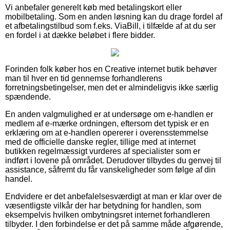
Vi anbefaler generelt køb med betalingskort eller
mobilbetaling. Som en anden løsning kan du drage fordel af
et afbetalingstilbud som f.eks. ViaBill, i tilfælde af at du ser
en fordel i at dække beløbet i flere bidder.
Forinden folk køber hos en Creative internet butik behøver
man til hver en tid gennemse forhandlerens
forretningsbetingelser, men det er almindeligvis ikke særlig
spændende.
En anden valgmulighed er at undersøge om e-handlen er
medlem af e-mærke ordningen, eftersom det typisk er en
erklæring om at e-handlen opererer i overensstemmelse
med de officielle danske regler, tillige med at internet
butikken regelmæssigt vurderes af specialister som er
indført i lovene på området. Derudover tilbydes du genvej til
assistance, såfremt du får vanskeligheder som følge af din
handel.
Endvidere er det anbefalelsesværdigt at man er klar over de
væsentligste vilkår der har betydning for handlen, som
eksempelvis hvilken ombytningsret internet forhandleren
tilbyder. I den forbindelse er det på samme måde afgørende,