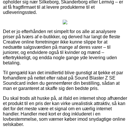
opholder sig nær Silkeborg, Skanderborg eller Lemvig – er
at få fragtfirmaet til at levere produkterne til et
udleveringssted.
Det er jo efterhånden ret simpelt for os alle at analysere
priser på tværs af e-butikker, og derved har langt de fleste
Creative online forretninger ikke kunne slippe for at
nedsætte salgsværdien på mange af deres varer – til
juniorer, og endvidere også til kvinder og mænd –
eftertrykkeligt, og endda nogle gange yde levering uden
betaling.
Til gengæld kan det imidlertid blive gunstigt at tjekke et par
forhandlere på nettet efter rabat på Sound Blaster Z SE
Soundcard inden du gennemfører din bestilling, sådan at
man er garanteret at skaffe sig den bedste pris.
Du skal trods alt huske på, at ifald en internet shop afhænder
et produkt til en pris der kan virke urealistisk attraktiv, så kan
det for det meste være et signal om en uærlig internet
handler. Handler med kort er dog inkluderet i en
lovbestemmelse, som værner køber imod snydagtige online
selskaber.