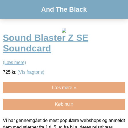
And The Black
Sound Blaster Z SE
Soundcard
(Læs mere)
725
kr.
(Vis fragtpris)
Læs mere »
Køb nu »
Vi har gennemgået de mest populære webshops og anmeldt
dem med stjerner fra 1 til 5 ud fra bl.a. deres prisniveau,