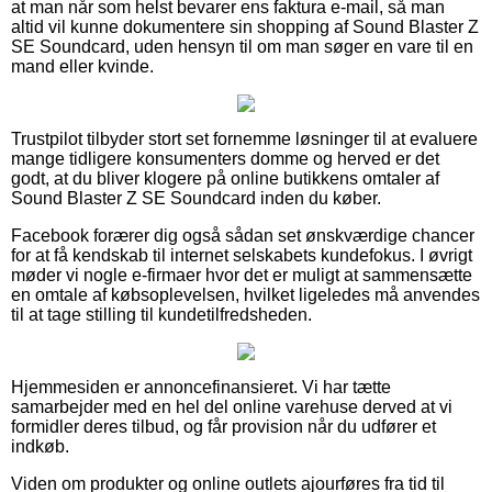
at man når som helst bevarer ens faktura e-mail, så man
altid vil kunne dokumentere sin shopping af Sound Blaster Z
SE Soundcard, uden hensyn til om man søger en vare til en
mand eller kvinde.
Trustpilot tilbyder stort set fornemme løsninger til at evaluere
mange tidligere konsumenters domme og herved er det
godt, at du bliver klogere på online butikkens omtaler af
Sound Blaster Z SE Soundcard inden du køber.
Facebook forærer dig også sådan set ønskværdige chancer
for at få kendskab til internet selskabets kundefokus. I øvrigt
møder vi nogle e-firmaer hvor det er muligt at sammensætte
en omtale af købsoplevelsen, hvilket ligeledes må anvendes
til at tage stilling til kundetilfredsheden.
Hjemmesiden er annoncefinansieret. Vi har tætte
samarbejder med en hel del online varehuse derved at vi
formidler deres tilbud, og får provision når du udfører et
indkøb.
Viden om produkter og online outlets ajourføres fra tid til