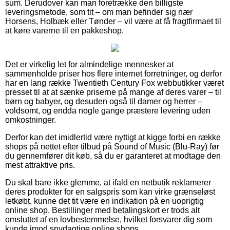
sum. Derudover kan man foretrække den billigste
leveringsmetode, som tit – om man befinder sig nær
Horsens, Holbæk eller Tønder – vil være at få fragtfirmaet til
at køre varerne til en pakkeshop.
Det er virkelig let for almindelige mennesker at
sammenholde priser hos flere internet forretninger, og derfor
har en lang række Twentieth Century Fox webbutikker været
presset til at at sænke priserne på mange af deres varer – til
børn og babyer, og desuden også til damer og herrer –
voldsomt, og endda nogle gange præstere levering uden
omkostninger.
Derfor kan det imidlertid være nyttigt at kigge forbi en række
shops på nettet efter tilbud på Sound of Music (Blu-Ray) før
du gennemfører dit køb, så du er garanteret at modtage den
mest attraktive pris.
Du skal bare ikke glemme, at ifald en netbutik reklamerer
deres produkter for en salgspris som kan virke grænseløst
letkøbt, kunne det tit være en indikation på en uoprigtig
online shop. Bestillinger med betalingskort er trods alt
omsluttet af en lovbestemmelse, hvilket forsvarer dig som
kunde imod snydagtige online shops.