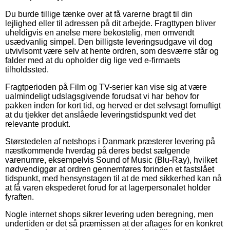
Du burde tillige tænke over at få varerne bragt til din
lejlighed eller til adressen på dit arbejde. Fragttypen bliver
uheldigvis en anelse mere bekostelig, men omvendt
usædvanlig simpel. Den billigste leveringsudgave vil dog
utvivlsomt være selv at hente ordren, som desværre står og
falder med at du opholder dig lige ved e-firmaets
tilholdssted.
Fragtperioden på Film og TV-serier kan vise sig at være
ualmindeligt udslagsgivende forudsat vi har behov for
pakken inden for kort tid, og herved er det selvsagt fornuftigt
at du tjekker det anslåede leveringstidspunkt ved det
relevante produkt.
Størstedelen af netshops i Danmark præsterer levering på
næstkommende hverdag på deres bedst sælgende
varenumre, eksempelvis Sound of Music (Blu-Ray), hvilket
nødvendiggør at ordren gennemføres forinden et fastslået
tidspunkt, med hensynstagen til at de med sikkerhed kan nå
at få varen ekspederet forud for at lagerpersonalet holder
fyraften.
Nogle internet shops sikrer levering uden beregning, men
undertiden er det så præmissen at der aftages for en konkret