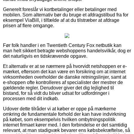
Generelt foreslår vi kortbetalinger eller betalinger med
mobilen. Som alternativ bør du bruge et afdragstilbud fra for
eksempel ViaBill, i tilfælde af at du tilstræber at afdrage
prisen af flere omgange.
Før folk handler i en Twentieth Century Fox netbutik kan
man helt sikkert betragte webshoppens handelsvilkår, dog er
det naturligvis en tidskrævende opgave.
Et alternativ er at se nærmere på hvorvidt netshoppen er e-
mærket, eftersom det kan være en forsikring om at internet
virksomheden overholder de danske retningslinjer, samt at
e-shoppen ofte kontrolleres af specialister der mestrer de
gældende regler. Derudover giver det dig lejlighed til
bistand, for så vidt du bliver udsat for udfordringer i
processen med dit indkøb.
Udover dette tilråder vi at køber er oppe på mærkerne
omkring de fundamentale forhold der kan have indvirkning
på købet, som eksempelvis hvilken ombytningspolitik
internet firmaet kører med. I den forbindelse er det samtidig
relevant, at man stadigvæk bevarer ens købsbekræftelse, så