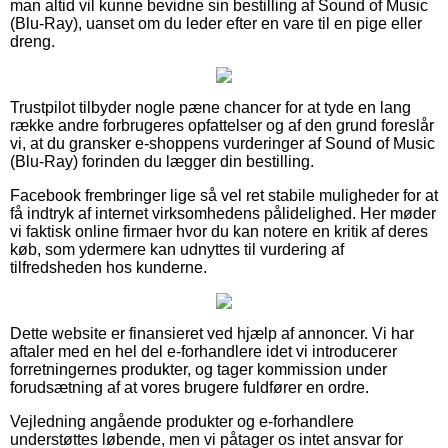
man altid vil kunne bevidne sin bestilling af Sound of Music
(Blu-Ray), uanset om du leder efter en vare til en pige eller
dreng.
Trustpilot tilbyder nogle pæne chancer for at tyde en lang
række andre forbrugeres opfattelser og af den grund foreslår
vi, at du gransker e-shoppens vurderinger af Sound of Music
(Blu-Ray) forinden du lægger din bestilling.
Facebook frembringer lige så vel ret stabile muligheder for at
få indtryk af internet virksomhedens pålidelighed. Her møder
vi faktisk online firmaer hvor du kan notere en kritik af deres
køb, som ydermere kan udnyttes til vurdering af
tilfredsheden hos kunderne.
Dette website er finansieret ved hjælp af annoncer. Vi har
aftaler med en hel del e-forhandlere idet vi introducerer
forretningernes produkter, og tager kommission under
forudsætning af at vores brugere fuldfører en ordre.
Vejledning angående produkter og e-forhandlere
understøttes løbende, men vi påtager os intet ansvar for