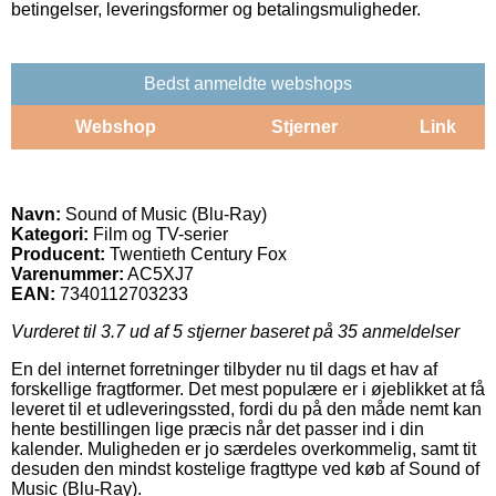
betingelser, leveringsformer og betalingsmuligheder.
Bedst anmeldte webshops
Webshop
Stjerner
Link
Navn:
Sound of Music (Blu-Ray)
Kategori:
Film og TV-serier
Producent:
Twentieth Century Fox
Varenummer:
AC5XJ7
EAN:
7340112703233
Vurderet til
3.7
ud af 5 stjerner baseret på
35
anmeldelser
En del internet forretninger tilbyder nu til dags et hav af
forskellige fragtformer. Det mest populære er i øjeblikket at få
leveret til et udleveringssted, fordi du på den måde nemt kan
hente bestillingen lige præcis når det passer ind i din
kalender. Muligheden er jo særdeles overkommelig, samt tit
desuden den mindst kostelige fragttype ved køb af Sound of
Music (Blu-Ray).