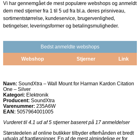
Vi har gennemgået de mest populære webshops og anmeldt
dem med stjerner fra 1 til 5 ud fra bl.a. deres prisniveau,
sortimentstørrelse, kundeservice, brugervenlighed,
betingelser, leveringsformer og betalingsmuligheder.
Bedst anmeldte webshops
Webshop
Stjerner
Link
Navn:
SoundXtra – Wall Mount for Harman Kardon Citation
One – Silver
Kategori:
Elektronik
Producent:
SoundXtra
Varenummer:
235A6W
EAN:
5057964001005
Vurderet til
4.1
ud af 5 stjerner baseret på
17
anmeldelser
Størstedelen af online butikker tilbyder efterhånden et bredt
udvalg af fragtløsninger. En af de mest almindelige er for