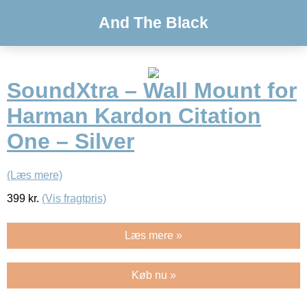
And The Black
SoundXtra – Wall Mount for
Harman Kardon Citation
One – Silver
(Læs mere)
399
kr.
(Vis fragtpris)
Læs mere »
Køb nu »