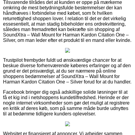
Tilsvarende tilrådes det at kunden er oppe på mærkerne
omkring de mest betydningsfulde bestemmelser der kan
håndhæves i forbindelse med købet, som fx hvilken
returrettighed shoppen lover. I relation til det er det virkelig
essesentielt, at man stadig bibeholder ens ordrekvittering,
således man fremadrettet kan bekræfte sin shopping af
SoundXtra – Wall Mount for Harman Kardon Citation One –
Silver, om man leder efter et produkt til en mand eller kvinde.
Trustpilot frembyder fuldt ud ønskværdige chancer for at
beskue diverse forhenværende køberes erfaringer og af den
grund er det prisværdigt, at du ser nærmere på online
shoppens bedømmelser af SoundXtra – Wall Mount for
Harman Kardon Citation One – Silver forud for at du handler.
Facebook bringer dig også adskillige solide løsninger til at
få et kig ind i netshoppens kundetilfredshed. Herinde er der
nogle internet virksomheder som gør det muligt at registrere
en kritik af deres køb, som på samme måde burde udnyttes
til at bedømme tidligere kunders oplevelser.
Websitet er finansieret af annoncer. Vi arbejder sammen