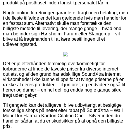
produkt på posthuset inden logistikpersonalet får fri.
Nogle online forretninger garanterer fragt uden betaling, men
i de fleste tilfælde er det kun gældende hvis man handler for
en fastsat sum. Alternativt skulle man foretrække den
billigste metode til levering, der mange gange – hvad end
man befinder sig i Hørsholm, Farum eller Slangerup – vil
blive at få fragtmanden til at køre bestillingen til et
udleveringssted.
Det er jo efterhånden temmelig overkommeligt for
forbrugerne at finde de laveste priser fra diverse internet
outlets, og af den grund har adskillige SoundXtra internet
virksomheder ikke kunne slippe for at tvinge priserne på en
række af deres produkter – til juniorer, og endvidere også til
herrer og damer – en hel del, og endda nogle gange sikre
fragt uden gebyr.
Til gengæld kan det alligevel blive udbytterigt at besigtige
forskellige shops på nettet efter rabat på SoundXtra – Wall
Mount for Harman Kardon Citation One – Silver inden du
handler, sådan at du er skudsikker på at opnå den billigste
pris.