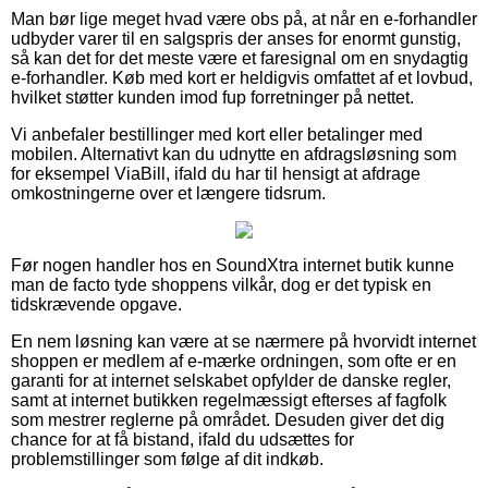
Man bør lige meget hvad være obs på, at når en e-forhandler
udbyder varer til en salgspris der anses for enormt gunstig,
så kan det for det meste være et faresignal om en snydagtig
e-forhandler. Køb med kort er heldigvis omfattet af et lovbud,
hvilket støtter kunden imod fup forretninger på nettet.
Vi anbefaler bestillinger med kort eller betalinger med
mobilen. Alternativt kan du udnytte en afdragsløsning som
for eksempel ViaBill, ifald du har til hensigt at afdrage
omkostningerne over et længere tidsrum.
Før nogen handler hos en SoundXtra internet butik kunne
man de facto tyde shoppens vilkår, dog er det typisk en
tidskrævende opgave.
En nem løsning kan være at se nærmere på hvorvidt internet
shoppen er medlem af e-mærke ordningen, som ofte er en
garanti for at internet selskabet opfylder de danske regler,
samt at internet butikken regelmæssigt efterses af fagfolk
som mestrer reglerne på området. Desuden giver det dig
chance for at få bistand, ifald du udsættes for
problemstillinger som følge af dit indkøb.