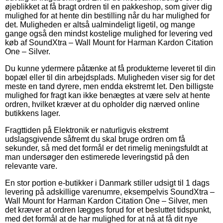
øjeblikket at få bragt ordren til en pakkeshop, som giver dig
mulighed for at hente din bestilling når du har mulighed for
det. Muligheden er altså ualmindeligt ligetil, og mange
gange også den mindst kostelige mulighed for levering ved
køb af SoundXtra – Wall Mount for Harman Kardon Citation
One – Silver.
Du kunne ydermere påtænke at få produkterne leveret til din
bopæl eller til din arbejdsplads. Muligheden viser sig for det
meste en tand dyrere, men endda ekstremt let. Den billigste
mulighed for fragt kan ikke benægtes at være selv at hente
ordren, hvilket kræver at du opholder dig nærved online
butikkens lager.
Fragttiden på Elektronik er naturligvis ekstremt
udslagsgivende såfremt du skal bruge ordren om få
sekunder, så med det formål er det rimelig meningsfuldt at
man undersøger den estimerede leveringstid på den
relevante vare.
En stor portion e-butikker i Danmark stiller udsigt til 1 dags
levering på adskillige varenumre, eksempelvis SoundXtra –
Wall Mount for Harman Kardon Citation One – Silver, men
det kræver at ordren lægges forud for et besluttet tidspunkt,
med det formål at de har mulighed for at nå at få dit nye