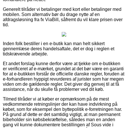
Generelt tilråder vi betalinger med kort eller betalinger med
mobilen. Som alternativ bør du drage nytte af en
afdragsløsning fra fx ViaBill, såfremt du vil klare prisen over
tid.
Inden folk bestiller i en e-butik kan man helt sikkert
gennemlæse deres handelsaftale, det er dog i reglen et
tidskrævende arbejde.
Et andet forslag kunne derfor være at tjekke om e-butikken
er verificeret af e-mærket, grundet at det bør være en garanti
for at e-butikken forstår de officielle danske regler, foruden at
e-forhandleren hyppigt revurderes af jurister som har megen
viden om de gældende regler. Det giver dig genvej til at få
assistance, når du skulle få problemer ved dit køb.
Tilmed tilråder vi at køber er opmærksom på de mest
vedkommende retningslinjer der kan have indvirkning på
købet, som for eksempel den byttepolitik e-forretningen har.
På grund af dette er det samtidig vigtigt, at man permanent
bibeholder sin købsbekræftelse, således man en anden
gang vil kunne dokumentere bestillingen af Sous vide i