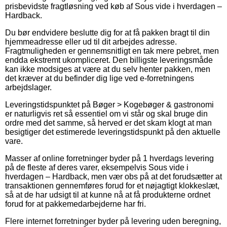
prisbevidste fragtløsning ved køb af Sous vide i hverdagen –
Hardback.
Du bør endvidere beslutte dig for at få pakken bragt til din
hjemmeadresse eller ud til dit arbejdes adresse.
Fragtmuligheden er gennemsnitligt en tak mere pebret, men
endda ekstremt ukompliceret. Den billigste leveringsmåde
kan ikke modsiges at være at du selv henter pakken, men
det kræver at du befinder dig lige ved e-forretningens
arbejdslager.
Leveringstidspunktet på Bøger > Kogebøger & gastronomi
er naturligvis ret så essentiel om vi står og skal bruge din
ordre med det samme, så herved er det skam klogt at man
besigtiger det estimerede leveringstidspunkt på den aktuelle
vare.
Masser af online forretninger byder på 1 hverdags levering
på de fleste af deres varer, eksempelvis Sous vide i
hverdagen – Hardback, men vær obs på at det forudsætter at
transaktionen gennemføres forud for et nøjagtigt klokkeslæt,
så at de har udsigt til at kunne nå at få produkterne ordnet
forud for at pakkemedarbejderne har fri.
Flere internet forretninger byder på levering uden beregning,