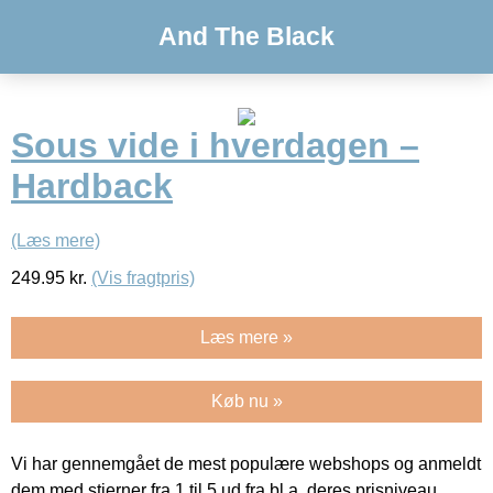
And The Black
Sous vide i hverdagen –
Hardback
(Læs mere)
249.95
kr.
(Vis fragtpris)
Læs mere »
Køb nu »
Vi har gennemgået de mest populære webshops og anmeldt
dem med stjerner fra 1 til 5 ud fra bl.a. deres prisniveau,