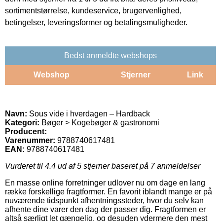
sortimentstørrelse, kundeservice, brugervenlighed,
betingelser, leveringsformer og betalingsmuligheder.
Bedst anmeldte webshops
Webshop
Stjerner
Link
Navn:
Sous vide i hverdagen – Hardback
Kategori:
Bøger > Kogebøger & gastronomi
Producent:
Varenummer:
9788740617481
EAN:
9788740617481
Vurderet til
4.4
ud af 5 stjerner baseret på
7
anmeldelser
En masse online forretninger udlover nu om dage en lang
række forskellige fragtformer. En favorit iblandt mange er på
nuværende tidspunkt afhentningssteder, hvor du selv kan
afhente dine varer den dag der passer dig. Fragtformen er
altså særligt let gængelig, og desuden ydermere den mest