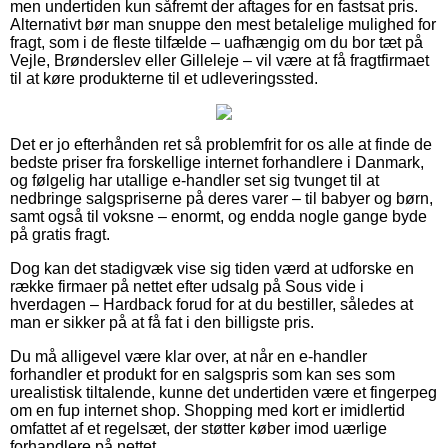
men undertiden kun såfremt der aftages for en fastsat pris.
Alternativt bør man snuppe den mest betalelige mulighed for
fragt, som i de fleste tilfælde – uafhængig om du bor tæt på
Vejle, Brønderslev eller Gilleleje – vil være at få fragtfirmaet
til at køre produkterne til et udleveringssted.
Det er jo efterhånden ret så problemfrit for os alle at finde de
bedste priser fra forskellige internet forhandlere i Danmark,
og følgelig har utallige e-handler set sig tvunget til at
nedbringe salgspriserne på deres varer – til babyer og børn,
samt også til voksne – enormt, og endda nogle gange byde
på gratis fragt.
Dog kan det stadigvæk vise sig tiden værd at udforske en
række firmaer på nettet efter udsalg på Sous vide i
hverdagen – Hardback forud for at du bestiller, således at
man er sikker på at få fat i den billigste pris.
Du må alligevel være klar over, at når en e-handler
forhandler et produkt for en salgspris som kan ses som
urealistisk tiltalende, kunne det undertiden være et fingerpeg
om en fup internet shop. Shopping med kort er imidlertid
omfattet af et regelsæt, der støtter køber imod uærlige
forhandlere på nettet.