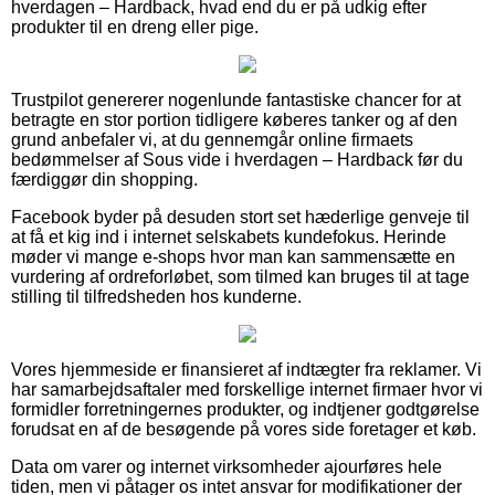
hverdagen – Hardback, hvad end du er på udkig efter
produkter til en dreng eller pige.
Trustpilot genererer nogenlunde fantastiske chancer for at
betragte en stor portion tidligere køberes tanker og af den
grund anbefaler vi, at du gennemgår online firmaets
bedømmelser af Sous vide i hverdagen – Hardback før du
færdiggør din shopping.
Facebook byder på desuden stort set hæderlige genveje til
at få et kig ind i internet selskabets kundefokus. Herinde
møder vi mange e-shops hvor man kan sammensætte en
vurdering af ordreforløbet, som tilmed kan bruges til at tage
stilling til tilfredsheden hos kunderne.
Vores hjemmeside er finansieret af indtægter fra reklamer. Vi
har samarbejdsaftaler med forskellige internet firmaer hvor vi
formidler forretningernes produkter, og indtjener godtgørelse
forudsat en af de besøgende på vores side foretager et køb.
Data om varer og internet virksomheder ajourføres hele
tiden, men vi påtager os intet ansvar for modifikationer der