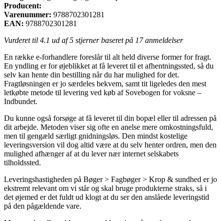
Producent:
Varenummer:
9788702301281
EAN:
9788702301281
Vurderet til
4.1
ud af 5 stjerner baseret på
17
anmeldelser
En række e-forhandlere foreslår til alt held diverse former for fragt.
En yndling er for øjeblikket at få leveret til et afhentningssted, så du
selv kan hente din bestilling når du har mulighed for det.
Fragtløsningen er jo særdeles bekvem, samt tit ligeledes den mest
letkøbte metode til levering ved køb af Sovebogen for voksne –
Indbundet.
Du kunne også forsøge at få leveret til din bopæl eller til adressen på
dit arbejde. Metoden viser sig ofte en anelse mere omkostningsfuld,
men til gengæld særligt gnidningsløs. Den mindst kostelige
leveringsversion vil dog altid være at du selv henter ordren, men den
mulighed afhænger af at du lever nær internet selskabets
tilholdssted.
Leveringshastigheden på Bøger > Fagbøger > Krop & sundhed er jo
ekstremt relevant om vi står og skal bruge produkterne straks, så i
det øjemed er det fuldt ud klogt at du ser den anslåede leveringstid
på den pågældende vare.