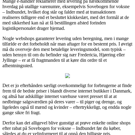
Mange e-handler reklamerer med levering på næstkommende
hverdag på utallige varenumre, eksempelvis Sovebogen for voksne
– Indbundet, hvilket dog står og falder med at transaktionen
realiseres tidligere end et besluttet klokkeslæt, med det formål at de
med sikkerhed kan nå at få bestillingen afsted forinden
logistikpersonalet drager hjemad.
Nogle webshops garanterer levering uden beregning, men i mange
tilfælde er det forbeholdt når man aftager for en bestemt pris. I øvrigt
må du overveje den mest betalelige leveringsmodel, som typisk –
uden hensyn til om du befinder sig nær Fredericia, Hjørring eller
Jyllinge – er at få fragtmanden til at køre din ordre til et
afhentningssted.
Det er jo efterhånden særligt overkommeligt for forbrugerne at finde
frem til de bedste priser i blandt diverse internet butikker i Danmark,
og altså har adskillige internet varehuse været presset til at at
nedbringe salgsværdien på deres varer – til piger og drenge, og
ligeledes også til mænd og kvinder – eftertrykkeligt, og endda nogle
gange sikre fri fragt.
Derfor kan det alligevel blive gunstigt at prøve enkelte online shops
efter rabat på Sovebogen for voksne – Indbundet før du køber,
således at du er velinformeret til at opnå den billigste pris.