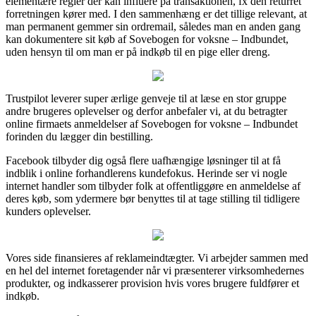
elementære regler der kan influere på transaktionen, fx den returret
forretningen kører med. I den sammenhæng er det tillige relevant, at
man permanent gemmer sin ordremail, således man en anden gang
kan dokumentere sit køb af Sovebogen for voksne – Indbundet,
uden hensyn til om man er på indkøb til en pige eller dreng.
Trustpilot leverer super ærlige genveje til at læse en stor gruppe
andre brugeres oplevelser og derfor anbefaler vi, at du betragter
online firmaets anmeldelser af Sovebogen for voksne – Indbundet
forinden du lægger din bestilling.
Facebook tilbyder dig også flere uafhængige løsninger til at få
indblik i online forhandlerens kundefokus. Herinde ser vi nogle
internet handler som tilbyder folk at offentliggøre en anmeldelse af
deres køb, som ydermere bør benyttes til at tage stilling til tidligere
kunders oplevelser.
Vores side finansieres af reklameindtægter. Vi arbejder sammen med
en hel del internet foretagender når vi præsenterer virksomhedernes
produkter, og indkasserer provision hvis vores brugere fuldfører et
indkøb.