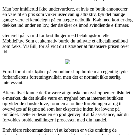
Man bør imidlertid ikke undervurdere, at hvis en butik annoncerer
en vare til en pris som virker usædvanlig attraktiv, bør det mange
gange være et kendetegn på en uægte netbutik. Køb med kort er dog
dækket ind under en lov, der dækker os imod svindlende e-firmaer.
Generelt går vi ind for bestillinger med betalingskort eller
MobilePay. Som et alternativ burde du udnytte et afbetalingstilbud
som f.eks. ViaBill, for så vidt du tilstræber at finansiere prisen over
tid.
Forud for at folk køber på en online shop burde man egentlig tyde
forhandlerens forretningsvilkår, men det er normalt ikke særlig
interessant.
Alternativet kunne derfor være at granske om e-shoppen er tilsluttet
e-mærket, da det skulle være en tryghed om at internet butikken
opfylder de danske love, foruden at online forretningen af og til
overvåges af fagmænd som har ekspertise inden for lovene på
området. Dette er desuden en god genvej til at få assistance, når du
forvoldes problemstillinger i processen med din handel.
Endvidere rekommanderer vi at køberen er vaks omkring de