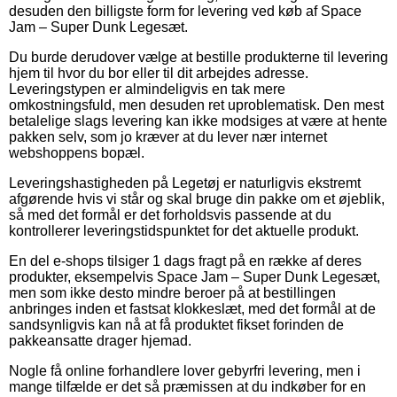
desuden den billigste form for levering ved køb af Space
Jam – Super Dunk Legesæt.
Du burde derudover vælge at bestille produkterne til levering
hjem til hvor du bor eller til dit arbejdes adresse.
Leveringstypen er almindeligvis en tak mere
omkostningsfuld, men desuden ret uproblematisk. Den mest
betalelige slags levering kan ikke modsiges at være at hente
pakken selv, som jo kræver at du lever nær internet
webshoppens bopæl.
Leveringshastigheden på Legetøj er naturligvis ekstremt
afgørende hvis vi står og skal bruge din pakke om et øjeblik,
så med det formål er det forholdsvis passende at du
kontrollerer leveringstidspunktet for det aktuelle produkt.
En del e-shops tilsiger 1 dags fragt på en række af deres
produkter, eksempelvis Space Jam – Super Dunk Legesæt,
men som ikke desto mindre beroer på at bestillingen
anbringes inden et fastsat klokkeslæt, med det formål at de
sandsynligvis kan nå at få produktet fikset forinden de
pakkeansatte drager hjemad.
Nogle få online forhandlere lover gebyrfri levering, men i
mange tilfælde er det så præmissen at du indkøber for en