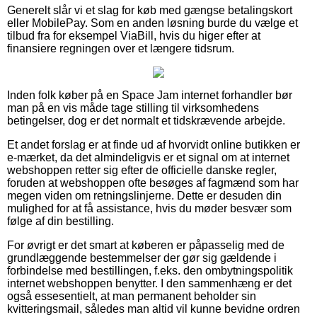
Generelt slår vi et slag for køb med gængse betalingskort
eller MobilePay. Som en anden løsning burde du vælge et
tilbud fra for eksempel ViaBill, hvis du higer efter at
finansiere regningen over et længere tidsrum.
Inden folk køber på en Space Jam internet forhandler bør
man på en vis måde tage stilling til virksomhedens
betingelser, dog er det normalt et tidskrævende arbejde.
Et andet forslag er at finde ud af hvorvidt online butikken er
e-mærket, da det almindeligvis er et signal om at internet
webshoppen retter sig efter de officielle danske regler,
foruden at webshoppen ofte besøges af fagmænd som har
megen viden om retningslinjerne. Dette er desuden din
mulighed for at få assistance, hvis du møder besvær som
følge af din bestilling.
For øvrigt er det smart at køberen er påpasselig med de
grundlæggende bestemmelser der gør sig gældende i
forbindelse med bestillingen, f.eks. den ombytningspolitik
internet webshoppen benytter. I den sammenhæng er det
også essesentielt, at man permanent beholder sin
kvitteringsmail, således man altid vil kunne bevidne ordren