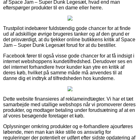
af Space Jam – Super Dunk Legesæt, hvad end man
efterspørger produkter til en dame eller herre.
Trustpilot indebærer fuldstændig gode chancer for at finde
ud af adskillige øvrige brugeres tanker og af den grund er
det prisværdigt, at du tjekker online butikkens kritik af Space
Jam – Super Dunk Legesæt forud for at du bestiller.
Facebook fører til også visse gode chancer for at få indsigt i
internet webshoppens kundetilfredshed. Derudover ses en
del internet forhandlere hvor kunder kan ytre en kritik af
deres køb, hvilket på samme måde må anvendes til at
danne dig et indtryk af tilfredsheden hos kunderne.
Dette website finansieres af reklameindtægter. Vi har et tæt
samarbejde med utallige webshops når vi promoverer deres
produkter, og modtager betaling under forudsætning af at en
af vores besøgende foretager et køb.
Oplysninger omkring produkter og e-forhandlere ajourføres
løbende, men man kan ikke stille os ansvarlig for
reguleringer der potentielt er udført efter sidste opdatering af