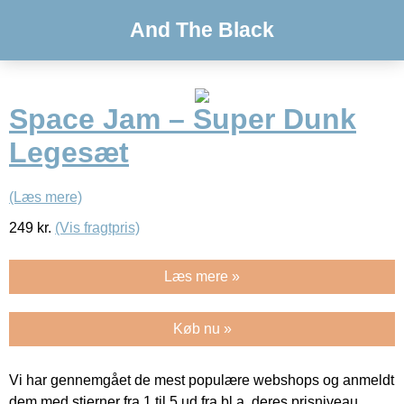
And The Black
Space Jam – Super Dunk
Legesæt
(Læs mere)
249
kr.
(Vis fragtpris)
Læs mere »
Køb nu »
Vi har gennemgået de mest populære webshops og anmeldt
dem med stjerner fra 1 til 5 ud fra bl.a. deres prisniveau,