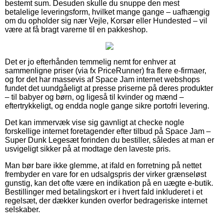
bestemt sum. Desuden skulle du snuppe den mest
betalelige leveringsform, hvilket mange gange – uafhængig
om du opholder sig nær Vejle, Korsør eller Hundested – vil
være at få bragt varerne til en pakkeshop.
Det er jo efterhånden temmelig nemt for enhver at
sammenligne priser (via fx PriceRunner) fra flere e-firmaer,
og for det har massevis af Space Jam internet webshops
fundet det uundgåeligt at presse priserne på deres produkter
– til babyer og børn, og ligeså til kvinder og mænd –
eftertrykkeligt, og endda nogle gange sikre portofri levering.
Det kan immervæk vise sig gavnligt at checke nogle
forskellige internet foretagender efter tilbud på Space Jam –
Super Dunk Legesæt forinden du bestiller, således at man er
usvigeligt sikker på at modtage den laveste pris.
Man bør bare ikke glemme, at ifald en forretning på nettet
frembyder en vare for en udsalgspris der virker grænseløst
gunstig, kan det ofte være en indikation på en uægte e-butik.
Bestillinger med betalingskort er i hvert fald inkluderet i et
regelsæt, der dækker kunden overfor bedrageriske internet
selskaber.