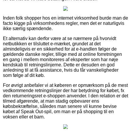
Inden folk shopper hos en internet virksomhed burde man de
facto kigge på virksomhedens regler, men det er naturligvis
ikke særlig spændende.
Et alternativ kan derfor være at se nærmere på hvorvidt
netbutikken er tilsluttet e-mærket, grundet at det
almindeligvis er en sikkerhed for at e-handlen følger de
gældende danske regler, tillige med at online forretningen
en gang i mellem monitoreres af eksperter som har nøje
kendskab til retningslinjerne. Dette er desuden en god
anledning til at få assistance, hvis du får vanskeligheder
som følge af dit køb.
For øvrigt anbefaler vi at køberen er opmærksom på de mest
vedkommende retningslinjer der har betydning for købet, fx
den returneringsret e-shoppen anvender. I den relation er det
tilmed afgørende, at man stadig opbevarer ens
købsbekræftelse, således man senere vil kunne bevise
købet af Speak Out-spil, om man er på shopping til en
voksen eller et barn.