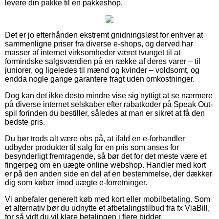
levere din pakke til en pakkeshop.
Det er jo efterhånden ekstremt gnidningsløst for enhver at
sammenligne priser fra diverse e-shops, og derved har
masser af internet virksomheder været tvunget til at
formindske salgsværdien på en række af deres varer – til
juniorer, og ligeledes til mænd og kvinder – voldsomt, og
endda nogle gange garantere fragt uden omkostninger.
Dog kan det ikke desto mindre vise sig nyttigt at se nærmere
på diverse internet selskaber efter rabatkoder på Speak Out-
spil forinden du bestiller, således at man er sikret at få den
bedste pris.
Du bør trods alt være obs på, at ifald en e-forhandler
udbyder produkter til salg for en pris som anses for
besynderligt fremragende, så bør det for det meste være et
fingerpeg om en uægte online webshop. Handler med kort
er på den anden side en del af en bestemmelse, der dækker
dig som køber imod uægte e-forretninger.
Vi anbefaler generelt køb med kort eller mobilbetaling. Som
et alternativ bør du udnytte et afbetalingstilbud fra fx ViaBill,
for så vidt du vil klare betalingen i flere bidder.