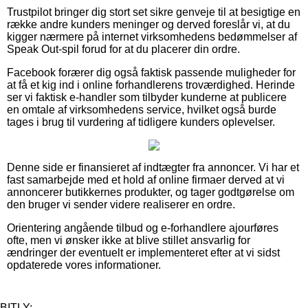
Trustpilot bringer dig stort set sikre genveje til at besigtige en
række andre kunders meninger og derved foreslår vi, at du
kigger nærmere på internet virksomhedens bedømmelser af
Speak Out-spil forud for at du placerer din ordre.
Facebook forærer dig også faktisk passende muligheder for
at få et kig ind i online forhandlerens troværdighed. Herinde
ser vi faktisk e-handler som tilbyder kunderne at publicere
en omtale af virksomhedens service, hvilket også burde
tages i brug til vurdering af tidligere kunders oplevelser.
Denne side er finansieret af indtægter fra annoncer. Vi har et
fast samarbejde med et hold af online firmaer derved at vi
annoncerer butikkernes produkter, og tager godtgørelse om
den bruger vi sender videre realiserer en ordre.
Orientering angående tilbud og e-forhandlere ajourføres
ofte, men vi ønsker ikke at blive stillet ansvarlig for
ændringer der eventuelt er implementeret efter at vi sidst
opdaterede vores informationer.
BITLY: