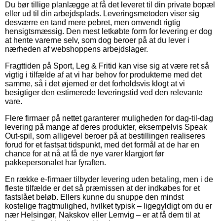
Du bør tillige planlægge at få det leveret til din private bopæl
eller ud til din arbejdsplads. Leveringsmetoden viser sig
desværre en tand mere pebret, men omvendt rigtig
hensigtsmæssig. Den mest letkøbte form for levering er dog
at hente varerne selv, som dog beroer på at du lever i
nærheden af webshoppens arbejdslager.
Fragttiden på Sport, Leg & Fritid kan vise sig at være ret så
vigtig i tilfælde af at vi har behov for produkterne med det
samme, så i det øjemed er det forholdsvis klogt at vi
besigtiger den estimerede leveringstid ved den relevante
vare.
Flere firmaer på nettet garanterer muligheden for dag-til-dag
levering på mange af deres produkter, eksempelvis Speak
Out-spil, som alligevel beroer på at bestillingen realiseres
forud for et fastsat tidspunkt, med det formål at de har en
chance for at nå at få de nye varer klargjort før
pakkepersonalet har fyraften.
En række e-firmaer tilbyder levering uden betaling, men i de
fleste tilfælde er det så præmissen at der indkøbes for et
fastslået beløb. Ellers kunne du snuppe den mindst
kostelige fragtmulighed, hvilket typisk – ligegyldigt om du er
nær Helsingør, Nakskov eller Lemvig – er at få dem til at