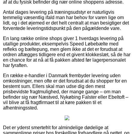
af at du fysisk befinder dig nær online shoppens adresse.
Antal dages levering på træningsudstyr er naturligvis
temmelig væsentlig ifald man har behov for varen lige om
lidt, og i det øjemed er det helt centralt at man besigtiger det
forventede leveringstidspunkt på den pågældende vare.
En lang række online shops giver 1 hverdags levering på
utallige produkter, eksempelvis Speed Løbebælte med
refleks og bæltepung, men glem ikke at det er forudsat at
ordren aflægges tidligere end et givent klokkeslæt, så de har
en chance for at nå at få pakken afsted før lagerpersonalet
har fyraften.
En række e-handler i Danmark frembyder levering uden
omkostninger, men ofte er det forudsat at du shopper for en
bestemt sum. Ellers skal man udse dig den mest
prisbevidste fragtmulighed, der mange gange – om man
befinder sig nær Næstved, Nykøbing Falster eller Ebeltoft –
vil blive at få fragtfirmaet til at køre pakken til et
afhentningssted.
Det er yderst smertefrit for almindelige dødelige at
sammenligne priser hos forskellige forhandlere på nettet, og