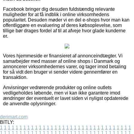
Facebook bringer dig desuden fuldstændig relevante
muligheder for at få indblik i online virksomhedens
popularitet. Desuden møder vi en del e-shops hvor man kan
offentliggøre en evaluering af deres købsoplevelse, som
tillige bør drages fordel af til at afveje hvor glade kunderne
er.
Vores hjemmeside er finansieret af annonceindtægter. Vi
samarbejder med masser af online shops i Danmark og
annoncerer virksomhedernes varer, og tager imod betaling
for så vidt den bruger vi sender videre gennemfører en
transaktion.
Anvisninger vedrørende produkter og online outlets
vedligeholdes løbende, men vi kan ikke garantere imod
ændringer der eventuelt er lavet siden vi nyligst opdaterede
de anvendte oplysninger.
derimart.com
BITLY:
1
1
1
1
1
1
1
1
1
1
1
1
1
1
1
1
1
1
1
1
1
1
1
1
1
1
1
1
1
1
1
1
1
1
1
1
1
1
1
1
1
1
1
1
1
1
1
1
1
1
1
1
1
1
1
1
1
1
1
1
1
1
1
1
1
1
1
1