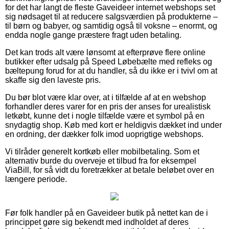
for det har langt de fleste Gaveideer internet webshops set
sig nødsaget til at reducere salgsværdien på produkterne –
til børn og babyer, og samtidig også til voksne – enormt, og
endda nogle gange præstere fragt uden betaling.
Det kan trods alt være lønsomt at efterprøve flere online
butikker efter udsalg på Speed Løbebælte med refleks og
bæltepung forud for at du handler, så du ikke er i tvivl om at
skaffe sig den laveste pris.
Du bør blot være klar over, at i tilfælde af at en webshop
forhandler deres varer for en pris der anses for urealistisk
letkøbt, kunne det i nogle tilfælde være et symbol på en
snydagtig shop. Køb med kort er heldigvis dækket ind under
en ordning, der dækker folk imod uoprigtige webshops.
Vi tilråder generelt kortkøb eller mobilbetaling. Som et
alternativ burde du overveje et tilbud fra for eksempel
ViaBill, for så vidt du foretrækker at betale beløbet over en
længere periode.
Før folk handler på en Gaveideer butik på nettet kan de i
princippet gøre sig bekendt med indholdet af deres