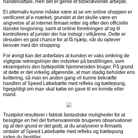
handelsaftale, men det er gerne et tidskrævende arbejde.
Et alternativ kunne måske være at se om online shoppen er
verificeret af e-mærket, grundet at det skulle være en
angivelse af at internet firmaet retter sig efter den officielle
danske lovgivning, samt at online forretningen af og til
kontrolleres af jurister der har indsigt i vilkårene. Dette er
desuden en god chance for at få hjælp, når du oplever
besvær med din shopping.
For øvrigt kan det anbefales at kunden er vaks omkring de
vigtigste retningslinjer der indvirker på bestillingen, som
eksempelvis den byttepolitik hjemmesiden bruger. På grund
af dette er det virkelig afgørende, at man stadig beholder ens
kvittering, så man en anden gang vil kunne bekræfte
handlen af Speed Løbebælte med refleks og bæltepung,
ligegyldigt om man skal købe en gave til en kvinde eller
mand.
Trustpilot resulterer i faktisk fantastiske muligheder for at
besigtige en hel del forhenværende brugeres observationer
og af den grund er det godt, at du analyserer e-firmaets
omtaler af Speed Løbebælte med refleks og bæltepung
inden du bestiller.