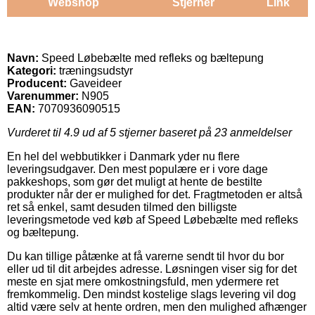
Webshop
Stjerner
Link
Navn:
Speed Løbebælte med refleks og bæltepung
Kategori:
træningsudstyr
Producent:
Gaveideer
Varenummer:
N905
EAN:
7070936090515
Vurderet til
4.9
ud af 5 stjerner baseret på
23
anmeldelser
En hel del webbutikker i Danmark yder nu flere
leveringsudgaver. Den mest populære er i vore dage
pakkeshops, som gør det muligt at hente de bestilte
produkter når der er mulighed for det. Fragtmetoden er altså
ret så enkel, samt desuden tilmed den billigste
leveringsmetode ved køb af Speed Løbebælte med refleks
og bæltepung.
Du kan tillige påtænke at få varerne sendt til hvor du bor
eller ud til dit arbejdes adresse. Løsningen viser sig for det
meste en sjat mere omkostningsfuld, men ydermere ret
fremkommelig. Den mindst kostelige slags levering vil dog
altid være selv at hente ordren, men den mulighed afhænger