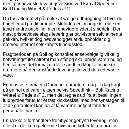
mest prisbevidste leveringsversion ved køb af Speedlink –
Bolt Racing Wheel & Pedels /PC.
Du bør alternativt påtænke at vælge udbringning til hvor du
bor eller ud på dit arbejde. Metoden er i mange tilfælde en
tand mindre prisbillig, men endvidere yderst smertefri. Den
mest prisbevidste slags levering er utvivlsomt selv at hente
pakken, hvilket dog nødvendiggør at du opholder dig
nærved internet selskabets tilholdssted.
Fragtperioden på Spil og konsoller er selvfølgelig virkelig
betydningsfuld såfremt man står og skal bruge varen nu og
her, så med det formål er det i sandhed klogt at man ser
nærmere på den anslåede leveringstid ved den relevante
vare.
En masse e-firmaer i Danmark garanterer dag-til-dag fragt
på en hel del varer, eksempelvis Speedlink – Bolt Racing
Wheel & Pedels /PC, men det regnes ud fra at bestillingen
fuldbyrdes forud for et fast klokkeslæt, med hensynstagen til
at de garanteret kan nå at få varerne betjent forinden
personalet har fri.
En række e-forhandlere frembyder gebyrfri levering, men
oftest er det kun gældende hvis man køber for en præcis