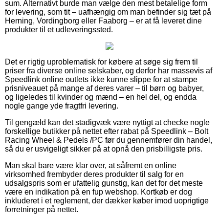
sum. Alternativt burde man vælge den mest betalelige form
for levering, som tit – uafhængig om man befinder sig tæt på
Herning, Vordingborg eller Faaborg – er at få leveret dine
produkter til et udleveringssted.
Det er rigtig uproblematisk for købere at søge sig frem til
priser fra diverse online selskaber, og derfor har massevis af
Speedlink online outlets ikke kunne slippe for at stampe
prisniveauet på mange af deres varer – til børn og babyer,
og ligeledes til kvinder og mænd – en hel del, og endda
nogle gange yde fragtfri levering.
Til gengæld kan det stadigvæk være nyttigt at checke nogle
forskellige butikker på nettet efter rabat på Speedlink – Bolt
Racing Wheel & Pedels /PC før du gennemfører din handel,
så du er usvigeligt sikker på at opnå den prisbilligste pris.
Man skal bare være klar over, at såfremt en online
virksomhed frembyder deres produkter til salg for en
udsalgspris som er ufattelig gunstig, kan det for det meste
være en indikation på en fup webshop. Kortkøb er dog
inkluderet i et reglement, der dækker køber imod uoprigtige
forretninger på nettet.