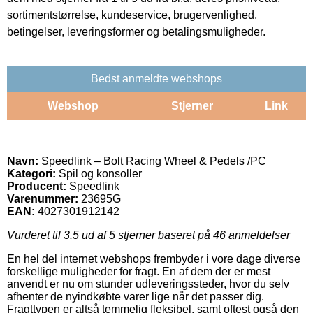
sortimentstørrelse, kundeservice, brugervenlighed,
betingelser, leveringsformer og betalingsmuligheder.
Bedst anmeldte webshops
Webshop
Stjerner
Link
Navn:
Speedlink – Bolt Racing Wheel & Pedels /PC
Kategori:
Spil og konsoller
Producent:
Speedlink
Varenummer:
23695G
EAN:
4027301912142
Vurderet til
3.5
ud af 5 stjerner baseret på
46
anmeldelser
En hel del internet webshops frembyder i vore dage diverse
forskellige muligheder for fragt. En af dem der er mest
anvendt er nu om stunder udleveringssteder, hvor du selv
afhenter de nyindkøbte varer lige når det passer dig.
Fragttypen er altså temmelig fleksibel, samt oftest også den