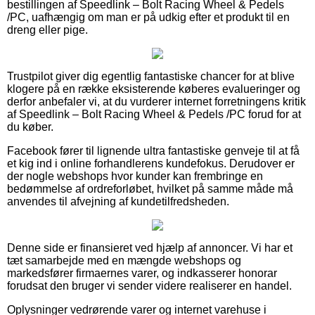
bestillingen af Speedlink – Bolt Racing Wheel & Pedels
/PC, uafhængig om man er på udkig efter et produkt til en
dreng eller pige.
Trustpilot giver dig egentlig fantastiske chancer for at blive
klogere på en række eksisterende køberes evalueringer og
derfor anbefaler vi, at du vurderer internet forretningens kritik
af Speedlink – Bolt Racing Wheel & Pedels /PC forud for at
du køber.
Facebook fører til lignende ultra fantastiske genveje til at få
et kig ind i online forhandlerens kundefokus. Derudover er
der nogle webshops hvor kunder kan frembringe en
bedømmelse af ordreforløbet, hvilket på samme måde må
anvendes til afvejning af kundetilfredsheden.
Denne side er finansieret ved hjælp af annoncer. Vi har et
tæt samarbejde med en mængde webshops og
markedsfører firmaernes varer, og indkasserer honorar
forudsat den bruger vi sender videre realiserer en handel.
Oplysninger vedrørende varer og internet varehuse i