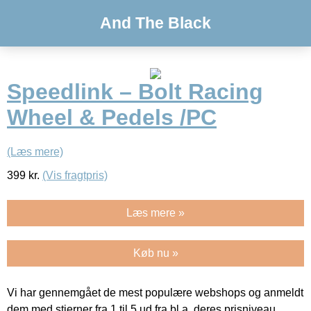
And The Black
Speedlink – Bolt Racing
Wheel & Pedels /PC
(Læs mere)
399
kr.
(Vis fragtpris)
Læs mere »
Køb nu »
Vi har gennemgået de mest populære webshops og anmeldt
dem med stjerner fra 1 til 5 ud fra bl.a. deres prisniveau,