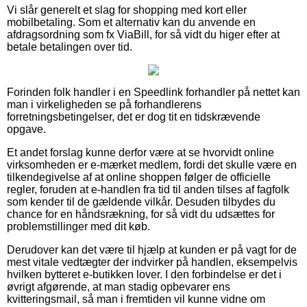
Vi slår generelt et slag for shopping med kort eller
mobilbetaling. Som et alternativ kan du anvende en
afdragsordning som fx ViaBill, for så vidt du higer efter at
betale betalingen over tid.
Forinden folk handler i en Speedlink forhandler på nettet kan
man i virkeligheden se på forhandlerens
forretningsbetingelser, det er dog tit en tidskrævende
opgave.
Et andet forslag kunne derfor være at se hvorvidt online
virksomheden er e-mærket medlem, fordi det skulle være en
tilkendegivelse af at online shoppen følger de officielle
regler, foruden at e-handlen fra tid til anden tilses af fagfolk
som kender til de gældende vilkår. Desuden tilbydes du
chance for en håndsrækning, for så vidt du udsættes for
problemstillinger med dit køb.
Derudover kan det være til hjælp at kunden er på vagt for de
mest vitale vedtægter der indvirker på handlen, eksempelvis
hvilken bytteret e-butikken lover. I den forbindelse er det i
øvrigt afgørende, at man stadig opbevarer ens
kvitteringsmail, så man i fremtiden vil kunne vidne om