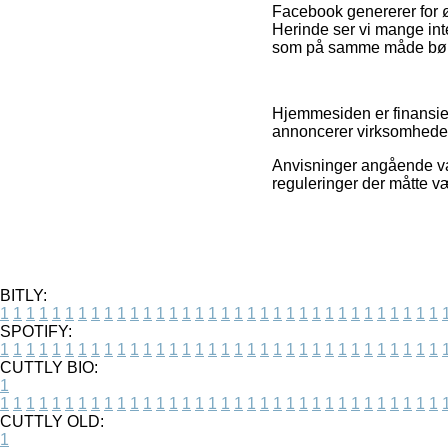
Facebook genererer for øvr
Herinde ser vi mange inte
som på samme måde bør dr
Hjemmesiden er finansier
annoncerer virksomhedern
Anvisninger angående vare
reguleringer der måtte v
BITLY:
1
1
1
1
1
1
1
1
1
1
1
1
1
1
1
1
1
1
1
1
1
1
1
1
1
1
1
1
1
1
1
1
1
1
SPOTIFY:
1
1
1
1
1
1
1
1
1
1
1
1
1
1
1
1
1
1
1
1
1
1
1
1
1
1
1
1
1
1
1
1
1
1
CUTTLY BIO:
1
1
1
1
1
1
1
1
1
1
1
1
1
1
1
1
1
1
1
1
1
1
1
1
1
1
1
1
1
1
1
1
1
1
1
CUTTLY OLD:
1