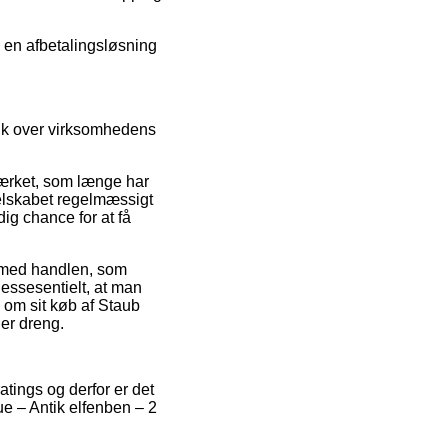
e en afbetalingsløsning
lik over virksomhedens
mærket, som længe har
selskabet regelmæssigt
ig chance for at få
e med handlen, som
 essesentielt, at man
 om sit køb af Staub
ler dreng.
atings og derfor er det
ue – Antik elfenben – 2