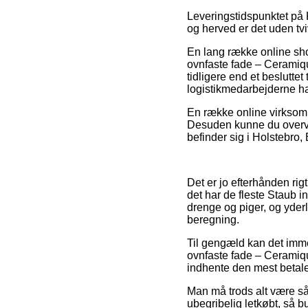
Leveringstidspunktet på 
og herved er det uden tv
En lang række online sh
ovnfaste fade – Ceramique
tidligere end et besluttet
logistikmedarbejderne har
En række online virksomh
Desuden kunne du overvej
befinder sig i Holstebro, 
Det er jo efterhånden rig
det har de fleste Staub i
drenge og piger, og yder
beregning.
Til gengæld kan det immer
ovnfaste fade – Ceramique
indhente den mest betalel
Man må trods alt være så 
ubegribelig letkøbt, så b