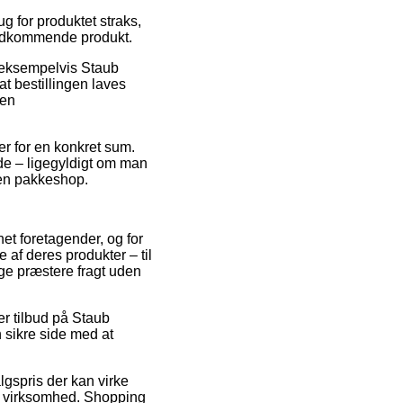
 for produktet straks,
 vedkommende produkt.
 eksempelvis Staub
at bestillingen laves
den
r for en konkret sum.
de – ligegyldigt om man
l en pakkeshop.
net foretagender, og for
 af deres produkter – til
nge præstere fragt uden
er tilbud på Staub
 sikre side med at
lgspris der kan virke
net virksomhed. Shopping