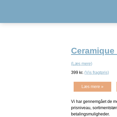
Ceramique –
(Læs mere)
399
kr.
(Vis fragtpris)
Læs mere »
Vi har gennemgået de mes
prisniveau, sortimentstø
betalingsmuligheder.