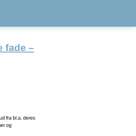
 fade –
 fra bl.a. deres
mer og