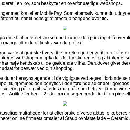
kluderet i en lov, som beskytter en overfor uærlige webshops.
linger med kort eller MobilePay. Som alternativ kunne du udnytt
åfremt du har til hensigt at afbetale pengene over tid.
å en Staub internet virksomhed kunne de i princippet få overb
 i mange tilfælde et tidskrævende projekt.
n være at granske hvorvidt e-forretningen er verificeret af e-
 internet webshoppen opfylder de danske regler, og at internet 
 har nøje kendskab til de gældende vilkår. Derudover giver det d
er udsat for besvær ved din shopping.
at du er hensynstagende til de vigtigste vedtægter i forbindels
politik hjemmesiden benytter. I den forbindelse er det ligeledes
kvittering på e-mail, således man når som helst vil kunne vidne
 – Antik elfenben – 2 stk., om du søger produkter til en pige el
passelige muligheder for at efterforske diverse aktuelle køberes r
inerer online firmaets omtaler af Staub ovnfaste fade – Ceramiq