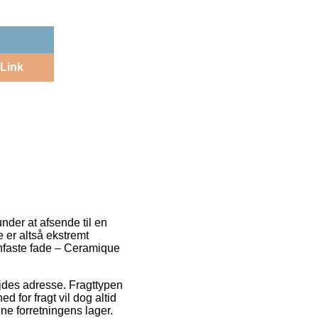
Link
nder at afsende til en
e er altså ekstremt
vnfaste fade – Ceramique
rbejdes adresse. Fragttypen
d for fragt vil dog altid
ne forretningens lager.