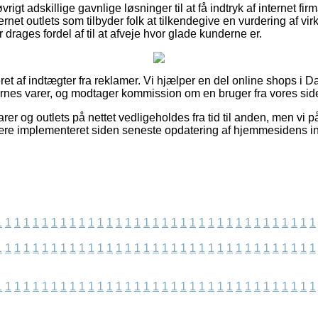
igt adskillige gavnlige løsninger til at få indtryk af internet fir
rnet outlets som tilbyder folk at tilkendegive en vurdering af v
ages fordel af til at afveje hvor glade kunderne er.
et af indtægter fra reklamer. Vi hjælper en del online shops i 
es varer, og modtager kommission om en bruger fra vores side 
r og outlets på nettet vedligeholdes fra tid til anden, men vi på
ære implementeret siden seneste opdatering af hjemmesidens in
1
1
1
1
1
1
1
1
1
1
1
1
1
1
1
1
1
1
1
1
1
1
1
1
1
1
1
1
1
1
1
1
1
1
1
1
1
1
1
1
1
1
1
1
1
1
1
1
1
1
1
1
1
1
1
1
1
1
1
1
1
1
1
1
1
1
1
1
1
1
1
1
1
1
1
1
1
1
1
1
1
1
1
1
1
1
1
1
1
1
1
1
1
1
1
1
1
1
1
1
1
1
1
1
1