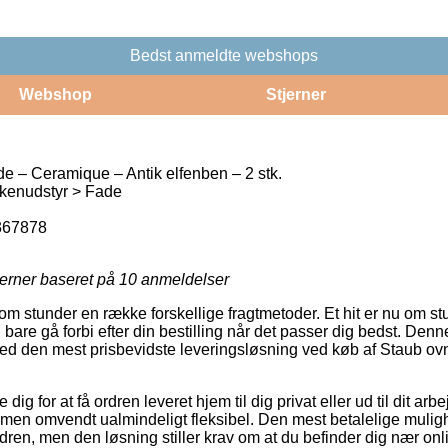
Bedst anmeldte webshops
Webshop
Stjerner
e – Ceramique – Antik elfenben – 2 stk.
enudstyr > Fade
367878
jerner baseret på
10
anmeldelser
om stunder en række forskellige fragtmetoder. Et hit er nu om stu
are gå forbi efter din bestilling når det passer dig bedst. Denn
ilmed den mest prisbevidste leveringsløsning ved køb af Staub o
dig for at få ordren leveret hjem til dig privat eller ud til dit a
re, men omvendt ualmindeligt fleksibel. Den mest betalelige mulighe
dren, men den løsning stiller krav om at du befinder dig nær onli