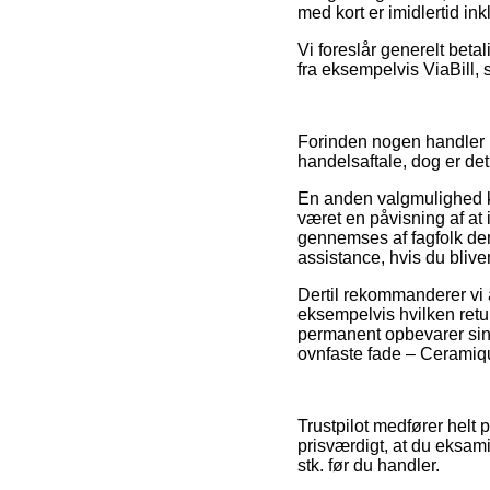
med kort er imidlertid in
Vi foreslår generelt beta
fra eksempelvis ViaBill, s
Forinden nogen handler p
handelsaftale, dog er det
En anden valgmulighed ka
været en påvisning af at
gennemses af fagfolk der
assistance, hvis du bliv
Dertil rekommanderer vi 
eksempelvis hvilken retur
permanent opbevarer sin 
ovnfaste fade – Ceramique
Trustpilot medfører helt 
prisværdigt, at du eksam
stk. før du handler.