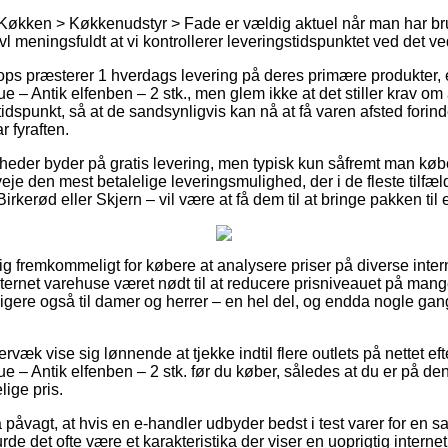
Køkken > Køkkenudstyr > Fade er vældig aktuel når man har brug
ivl meningsfuldt at vi kontrollerer leveringstidspunktet ved det
ops præsterer 1 hverdags levering på deres primære produkter,
 – Antik elfenben – 2 stk., men glem ikke at det stiller krav om 
 tidspunkt, så at de sandsynligvis kan nå at få varen afsted forin
 fyraften.
eder byder på gratis levering, men typisk kun såfremt man købe
e den mest betalelige leveringsmulighed, der i de fleste tilfæl
Birkerød eller Skjern – vil være at få dem til at bringe pakken ti
tig fremkommeligt for købere at analysere priser på diverse inter
nternet varehuse været nødt til at reducere prisniveauet på mange
ligere også til damer og herrer – en hel del, og endda nogle ga
væk vise sig lønnende at tjekke indtil flere outlets på nettet eft
 – Antik elfenben – 2 stk. før du køber, således at du er på den
ige pris.
påvagt, at hvis en e-handler udbyder bedst i test varer for en sa
urde det ofte være et karakteristika der viser en uoprigtig inter