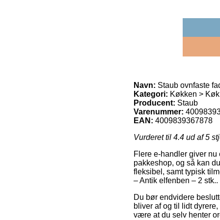
Navn:
Staub ovnfaste fad
Kategori:
Køkken > Køkk
Producent:
Staub
Varenummer:
4009839
EAN:
4009839367878
Vurderet til
4.4
ud af 5 st
Flere e-handler giver nu 
pakkeshop, og så kan du b
fleksibel, samt typisk t
– Antik elfenben – 2 stk..
Du bør endvidere beslutte 
bliver af og til lidt dyre
være at du selv henter or