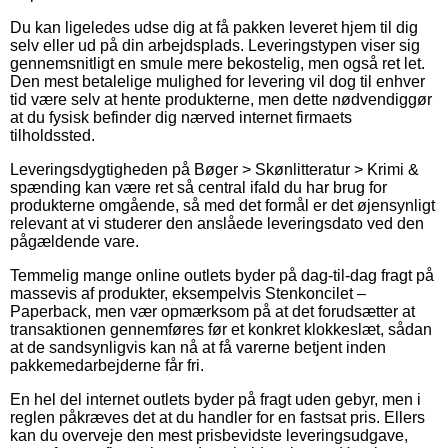
Du kan ligeledes udse dig at få pakken leveret hjem til dig
selv eller ud på din arbejdsplads. Leveringstypen viser sig
gennemsnitligt en smule mere bekostelig, men også ret let.
Den mest betalelige mulighed for levering vil dog til enhver
tid være selv at hente produkterne, men dette nødvendiggør
at du fysisk befinder dig nærved internet firmaets
tilholdssted.
Leveringsdygtigheden på Bøger > Skønlitteratur > Krimi &
spænding kan være ret så central ifald du har brug for
produkterne omgående, så med det formål er det øjensynligt
relevant at vi studerer den anslåede leveringsdato ved den
pågældende vare.
Temmelig mange online outlets byder på dag-til-dag fragt på
massevis af produkter, eksempelvis Stenkoncilet –
Paperback, men vær opmærksom på at det forudsætter at
transaktionen gennemføres før et konkret klokkeslæt, sådan
at de sandsynligvis kan nå at få varerne betjent inden
pakkemedarbejderne får fri.
En hel del internet outlets byder på fragt uden gebyr, men i
reglen påkræves det at du handler for en fastsat pris. Ellers
kan du overveje den mest prisbevidste leveringsudgave,