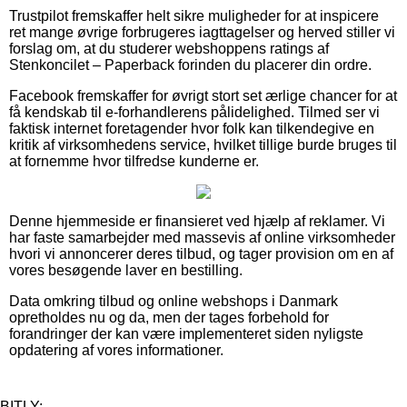
Trustpilot fremskaffer helt sikre muligheder for at inspicere
ret mange øvrige forbrugeres iagttagelser og herved stiller vi
forslag om, at du studerer webshoppens ratings af
Stenkoncilet – Paperback forinden du placerer din ordre.
Facebook fremskaffer for øvrigt stort set ærlige chancer for at
få kendskab til e-forhandlerens pålidelighed. Tilmed ser vi
faktisk internet foretagender hvor folk kan tilkendegive en
kritik af virksomhedens service, hvilket tillige burde bruges til
at fornemme hvor tilfredse kunderne er.
Denne hjemmeside er finansieret ved hjælp af reklamer. Vi
har faste samarbejder med massevis af online virksomheder
hvori vi annoncerer deres tilbud, og tager provision om en af
vores besøgende laver en bestilling.
Data omkring tilbud og online webshops i Danmark
opretholdes nu og da, men der tages forbehold for
forandringer der kan være implementeret siden nyligste
opdatering af vores informationer.
BITLY: