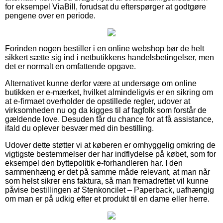
for eksempel ViaBill, forudsat du efterspørger at godtgøre
pengene over en periode.
Forinden nogen bestiller i en online webshop bør de helt
sikkert sætte sig ind i netbutikkens handelsbetingelser, men
det er normalt en omfattende opgave.
Alternativet kunne derfor være at undersøge om online
butikken er e-mærket, hvilket almindeligvis er en sikring om
at e-firmaet overholder de opstillede regler, udover at
virksomheden nu og da kigges til af fagfolk som forstår de
gældende love. Desuden får du chance for at få assistance,
ifald du oplever besvær med din bestilling.
Udover dette støtter vi at køberen er omhyggelig omkring de
vigtigste bestemmelser der har indflydelse på købet, som for
eksempel den byttepolitik e-forhandleren har. I den
sammenhæng er det på samme måde relevant, at man når
som helst sikrer ens faktura, så man fremadrettet vil kunne
påvise bestillingen af Stenkoncilet – Paperback, uafhængig
om man er på udkig efter et produkt til en dame eller herre.