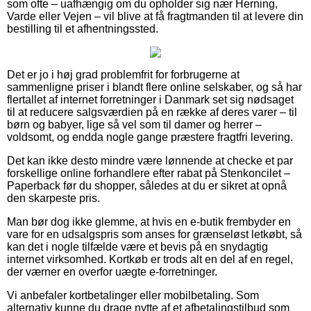
som ofte – uafhængig om du opholder sig nær Herning,
Varde eller Vejen – vil blive at få fragtmanden til at levere din
bestilling til et afhentningssted.
Det er jo i høj grad problemfrit for forbrugerne at
sammenligne priser i blandt flere online selskaber, og så har
flertallet af internet forretninger i Danmark set sig nødsaget
til at reducere salgsværdien på en række af deres varer – til
børn og babyer, lige så vel som til damer og herrer –
voldsomt, og endda nogle gange præstere fragtfri levering.
Det kan ikke desto mindre være lønnende at checke et par
forskellige online forhandlere efter rabat på Stenkoncilet –
Paperback før du shopper, således at du er sikret at opnå
den skarpeste pris.
Man bør dog ikke glemme, at hvis en e-butik frembyder en
vare for en udsalgspris som anses for grænseløst letkøbt, så
kan det i nogle tilfælde være et bevis på en snydagtig
internet virksomhed. Kortkøb er trods alt en del af en regel,
der værner en overfor uægte e-forretninger.
Vi anbefaler kortbetalinger eller mobilbetaling. Som
alternativ kunne du drage nytte af et afbetalingstilbud som