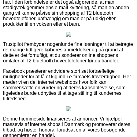
har. I den forbindelse er det også afgørende, at man
stadigvæk gemmer ens e-mail kvittering, så man en anden
gang vil kunne påvise sin shopping af T2 bluetooth
hovedtelefoner, uafhængig om man er på udkig efter
produkter til en voksen eller et barn.
Trustpilot frembyder nogenlunde fine løsninger til at betragte
ret mange tidligere køberes anmeldelser og på grund af
dette er det fornuftigt, at du sonderer online shoppens
omtaler af T2 bluetooth hovedtelefoner før du handler.
Facebook præsterer endvidere stort set fortræffelige
muligheder for at få et kig ind i e-firmaets troværdighed. Her
møder vi en del internet webshops hvor folk kan
sammensætte en vurdering af deres købsoplevelse, som
ligeledes burde udnyttes til at tage stilling til kundernes
tilfredshed.
Denne hjemmeside finansieres af annoncer. Vi hjælper
massevis af internet shops i Danmark og promoverer deres
tilbud, og høster honorar forudsat en af vores besøgende
gennemfører en handel.