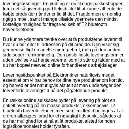
leveringsløsninger. En yndling er nu til dags pakkeshoppen,
fordi det så giver dig god fleksibilitet til at kunne afhente de
købte produkter når der er tid til det. Fragtformen er nemlig
rigtig simpel, samt i mange tilfælde ydermere den mindst
kostelige mulighed for fragt ved køb af T2 bluetooth
hovedtelefoner.
Du kunne ydermere tænke over at få produkterne leveret til
hvor du bor eller til adressen på dit arbejde. Den viser sig
gennemsnitligt en anelse mere pebret, men på den anden
side super fremkommelig. Den prisbilligste leveringsform er
uden tvivl selv at hente varerne, som jo står og falder med at
du har bopæl nærved online forhandlerens arbejdslager.
Leveringstidspunktet på Elektronik er naturligvis meget
essentiel om vi har behov for dine nye produkter om kort tid,
og herved er det naturligvis aktuelt at man undersøger den
forventede leveringstid på det pågældende produkt.
En række online selskaber byder på levering på blot en
enkelt hverdag på en masse produkter, eksempelvis T2
bluetooth hovedtelefoner, men som imidlertid betinges af at
ordren aflægges forud for et nøjagtigt tidspunkt, således at
de har mulighed for at nå at få produktet afsted forinden
logistikpersonalet holder fyraften.