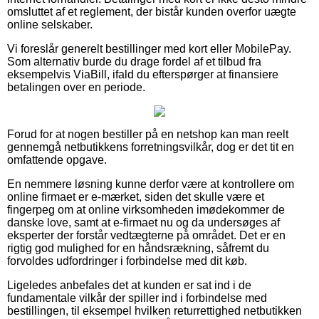
omsluttet af et reglement, der bistår kunden overfor uægte
online selskaber.
Vi foreslår generelt bestillinger med kort eller MobilePay.
Som alternativ burde du drage fordel af et tilbud fra
eksempelvis ViaBill, ifald du efterspørger at finansiere
betalingen over en periode.
Forud for at nogen bestiller på en netshop kan man reelt
gennemgå netbutikkens forretningsvilkår, dog er det tit en
omfattende opgave.
En nemmere løsning kunne derfor være at kontrollere om
online firmaet er e-mærket, siden det skulle være et
fingerpeg om at online virksomheden imødekommer de
danske love, samt at e-firmaet nu og da undersøges af
eksperter der forstår vedtægterne på området. Det er en
rigtig god mulighed for en håndsrækning, såfremt du
forvoldes udfordringer i forbindelse med dit køb.
Ligeledes anbefales det at kunden er sat ind i de
fundamentale vilkår der spiller ind i forbindelse med
bestillingen, til eksempel hvilken returrettighed netbutikken