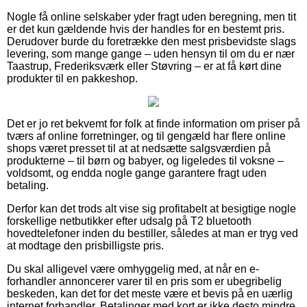
Nogle få online selskaber yder fragt uden beregning, men tit
er det kun gældende hvis der handles for en bestemt pris.
Derudover burde du foretrække den mest prisbevidste slags
levering, som mange gange – uden hensyn til om du er nær
Taastrup, Frederiksværk eller Støvring – er at få kørt dine
produkter til en pakkeshop.
Det er jo ret bekvemt for folk at finde information om priser på
tværs af online forretninger, og til gengæld har flere online
shops været presset til at at nedsætte salgsværdien på
produkterne – til børn og babyer, og ligeledes til voksne –
voldsomt, og endda nogle gange garantere fragt uden
betaling.
Derfor kan det trods alt vise sig profitabelt at besigtige nogle
forskellige netbutikker efter udsalg på T2 bluetooth
hovedtelefoner inden du bestiller, således at man er tryg ved
at modtage den prisbilligste pris.
Du skal alligevel være omhyggelig med, at når en e-
forhandler annoncerer varer til en pris som er ubegribelig
beskeden, kan det for det meste være et bevis på en uærlig
internet forhandler. Betalinger med kort er ikke desto mindre